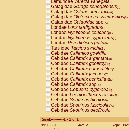
Lemuridae
Varecia variegata
(0)
Galagidae
Galago senegalensis
(0)
Galagidae
Galago demidovii
(0)
Galagidae
Otolemur crassicaudatus
(0)
Galagidae
Galagidae
spp.
(0)
Loridae
Loris tardigradus
(0)
Loridae
Nycticebus coucang
(0)
Loridae
Nycticebus pygmaeus
(0)
Loridae
Perodicticus potto
(0)
Tarsiidae
Tarsius syrichta
(0)
Cebidae
Callimico goeldii
(0)
Cebidae
Callithrix argentata
(0)
Cebidae
Callithrix geoffroyi
(0)
Cebidae
Callithrix humeralifer
(0)
Cebidae
Callithrix jacchus
(0)
Cebidae
Callithrix penicillata
(0)
Cebidae
Callithrix
spp.
(0)
Cebidae
Cebuella pygmaea
(0)
Cebidae
Leontopithecus rosalia
(0)
Cebidae
Saguinus bicolor
(0)
Cebidae
Saguinus fuscicollis
(0)
Cebidae
Saguinus geoffroyi
(0)
Cebidae
Saguinus imperator
(0)
Result-----------1 - 1 of 1
Cebidae
Saguinus labiatus
(0)
No: 02220
Sex: M
Age: Unk
Cebidae
Saguinus leucopus
(0)