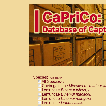
Species:
* OR search
All Species
(1)
Cheirogaleidae
Microcebus murinus
(0)
Lemuridae
Eulemur fulvus
(0)
Lemuridae
Eulemur macaco
(0)
Lemuridae
Eulemur mongoz
(0)
Lemuridae
Lemur catta
(0)