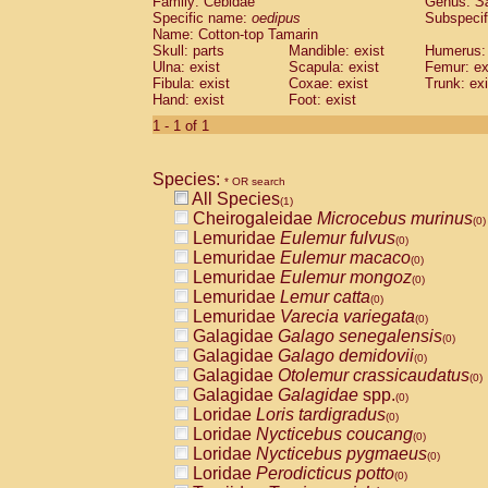
Family: Cebidae
Genus:
S
Cebidae
Saguinus midas
(0)
Specific name:
oedipus
Subspecif
Cebidae
Saguinus mystax
(0)
Name: Cotton-top Tamarin
Cebidae
Saguinus nigricollis
Skull: parts
Mandible: exist
(0)
Humerus: 
Cebidae
Saguinus oedipus
Ulna: exist
Scapula: exist
Femur: ex
(1)
Fibula: exist
Coxae: exist
Trunk: exi
Cebidae
Saguinus weddelli
(0)
Hand: exist
Foot: exist
Cebidae
Saguinus
spp.
(0)
Cebidae
Aotus trivirgatus
1 - 1 of 1
(0)
Cebidae
Cebus albifrons
(0)
Cebidae
Cebus apella
(0)
Species:
Cebidae
Cebus capucinus
* OR search
(0)
All Species
Cebidae
Cebus nigrivittatus
(1)
(0)
Cheirogaleidae
Microcebus murinus
Cebidae
Cebus
spp.
(0)
(0)
Lemuridae
Eulemur fulvus
Cebidae
Saimiri boliviensis
(0)
(0)
Lemuridae
Eulemur macaco
Cebidae
Saimiri sciureus
(0)
(0)
Lemuridae
Eulemur mongoz
Atelidae
Alouatta caraya
(0)
(0)
Lemuridae
Lemur catta
Atelidae
Alouatta fusca
(0)
(0)
Lemuridae
Varecia variegata
Atelidae
Alouatta seniculus
(0)
(0)
Galagidae
Galago senegalensis
Atelidae
Alouatta
spp.
(0)
(0)
Galagidae
Galago demidovii
Atelidae
Ateles belzebuth
(0)
(0)
Galagidae
Otolemur crassicaudatus
Atelidae
Ateles geoffroyi
(0)
(0)
Galagidae
Galagidae
spp.
Atelidae
Ateles paniscus
(0)
(0)
Loridae
Loris tardigradus
Atelidae
Ateles
spp.
(0)
(0)
Loridae
Nycticebus coucang
Atelidae
Lagothrix lagothricha
(0)
(0)
Loridae
Nycticebus pygmaeus
Atelidae
Lagothrix lagothricha cana
(0)
(0)
Loridae
Perodicticus potto
Pitheciidae
Cacajao calvus rubicundu
(0)