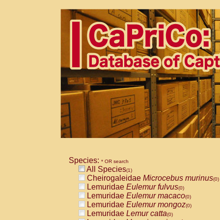
Species:
* OR search
All Species
(1)
Cheirogaleidae
Microcebus murinus
(0)
Lemuridae
Eulemur fulvus
(0)
Lemuridae
Eulemur macaco
(0)
Lemuridae
Eulemur mongoz
(0)
Lemuridae
Lemur catta
(0)