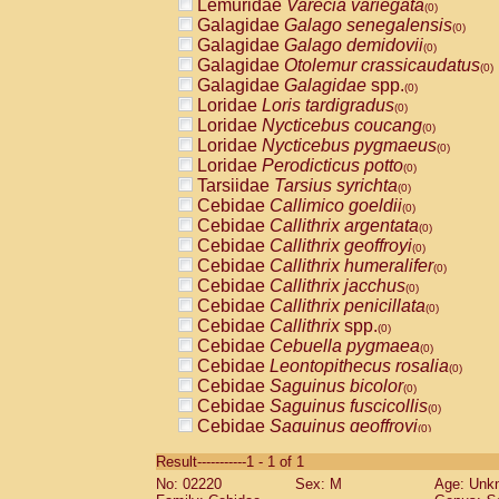
Lemuridae
Varecia variegata
(0)
Galagidae
Galago senegalensis
(0)
Galagidae
Galago demidovii
(0)
Galagidae
Otolemur crassicaudatus
(0)
Galagidae
Galagidae
spp.
(0)
Loridae
Loris tardigradus
(0)
Loridae
Nycticebus coucang
(0)
Loridae
Nycticebus pygmaeus
(0)
Loridae
Perodicticus potto
(0)
Tarsiidae
Tarsius syrichta
(0)
Cebidae
Callimico goeldii
(0)
Cebidae
Callithrix argentata
(0)
Cebidae
Callithrix geoffroyi
(0)
Cebidae
Callithrix humeralifer
(0)
Cebidae
Callithrix jacchus
(0)
Cebidae
Callithrix penicillata
(0)
Cebidae
Callithrix
spp.
(0)
Cebidae
Cebuella pygmaea
(0)
Cebidae
Leontopithecus rosalia
(0)
Cebidae
Saguinus bicolor
(0)
Cebidae
Saguinus fuscicollis
(0)
Cebidae
Saguinus geoffroyi
(0)
Cebidae
Saguinus imperator
(0)
Result-----------1 - 1 of 1
Cebidae
Saguinus labiatus
(0)
No: 02220
Sex: M
Age: Unk
Cebidae
Saguinus leucopus
(0)