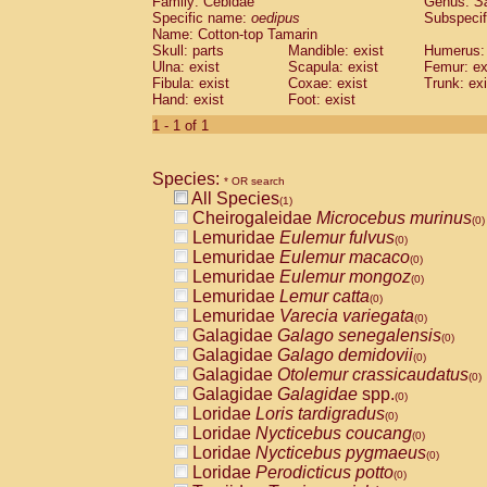
Family: Cebidae
Genus:
S
Cebidae
Saguinus midas
(0)
Specific name:
oedipus
Subspecif
Cebidae
Saguinus mystax
(0)
Name: Cotton-top Tamarin
Cebidae
Saguinus nigricollis
Skull: parts
Mandible: exist
(0)
Humerus: 
Cebidae
Saguinus oedipus
Ulna: exist
Scapula: exist
Femur: ex
(1)
Fibula: exist
Coxae: exist
Trunk: exi
Cebidae
Saguinus weddelli
(0)
Hand: exist
Foot: exist
Cebidae
Saguinus
spp.
(0)
Cebidae
Aotus trivirgatus
1 - 1 of 1
(0)
Cebidae
Cebus albifrons
(0)
Cebidae
Cebus apella
(0)
Species:
Cebidae
Cebus capucinus
* OR search
(0)
All Species
Cebidae
Cebus nigrivittatus
(1)
(0)
Cheirogaleidae
Microcebus murinus
Cebidae
Cebus
spp.
(0)
(0)
Lemuridae
Eulemur fulvus
Cebidae
Saimiri boliviensis
(0)
(0)
Lemuridae
Eulemur macaco
Cebidae
Saimiri sciureus
(0)
(0)
Lemuridae
Eulemur mongoz
Atelidae
Alouatta caraya
(0)
(0)
Lemuridae
Lemur catta
Atelidae
Alouatta fusca
(0)
(0)
Lemuridae
Varecia variegata
Atelidae
Alouatta seniculus
(0)
(0)
Galagidae
Galago senegalensis
Atelidae
Alouatta
spp.
(0)
(0)
Galagidae
Galago demidovii
Atelidae
Ateles belzebuth
(0)
(0)
Galagidae
Otolemur crassicaudatus
Atelidae
Ateles geoffroyi
(0)
(0)
Galagidae
Galagidae
spp.
Atelidae
Ateles paniscus
(0)
(0)
Loridae
Loris tardigradus
Atelidae
Ateles
spp.
(0)
(0)
Loridae
Nycticebus coucang
Atelidae
Lagothrix lagothricha
(0)
(0)
Loridae
Nycticebus pygmaeus
Atelidae
Lagothrix lagothricha cana
(0)
(0)
Loridae
Perodicticus potto
Pitheciidae
Cacajao calvus rubicundu
(0)