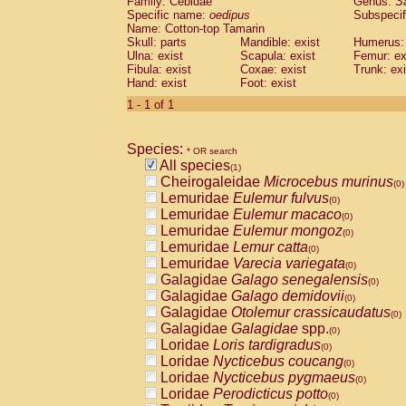
Family: Cebidae
Genus:
S
Cebidae
Saguinus midas
(0)
Specific name:
oedipus
Subspecif
Cebidae
Saguinus mystax
(0)
Name: Cotton-top Tamarin
Cebidae
Saguinus nigricollis
Skull: parts
Mandible: exist
(0)
Humerus: 
Cebidae
Saguinus oedipus
Ulna: exist
Scapula: exist
Femur: ex
(1)
Fibula: exist
Coxae: exist
Trunk: exi
Cebidae
Saguinus weddelli
(0)
Hand: exist
Foot: exist
Cebidae
Saguinus
spp.
(0)
Cebidae
Aotus trivirgatus
1 - 1 of 1
(0)
Cebidae
Cebus albifrons
(0)
Cebidae
Cebus apella
(0)
Species:
Cebidae
Cebus capucinus
* OR search
(0)
All species
Cebidae
Cebus nigrivittatus
(1)
(0)
Cheirogaleidae
Microcebus murinus
Cebidae
Cebus
spp.
(0)
(0)
Lemuridae
Eulemur fulvus
Cebidae
Saimiri boliviensis
(0)
(0)
Lemuridae
Eulemur macaco
Cebidae
Saimiri sciureus
(0)
(0)
Lemuridae
Eulemur mongoz
Atelidae
Alouatta caraya
(0)
(0)
Lemuridae
Lemur catta
Atelidae
Alouatta fusca
(0)
(0)
Lemuridae
Varecia variegata
Atelidae
Alouatta seniculus
(0)
(0)
Galagidae
Galago senegalensis
Atelidae
Alouatta
spp.
(0)
(0)
Galagidae
Galago demidovii
Atelidae
Ateles belzebuth
(0)
(0)
Galagidae
Otolemur crassicaudatus
Atelidae
Ateles geoffroyi
(0)
(0)
Galagidae
Galagidae
spp.
Atelidae
Ateles paniscus
(0)
(0)
Loridae
Loris tardigradus
Atelidae
Ateles
spp.
(0)
(0)
Loridae
Nycticebus coucang
Atelidae
Lagothrix lagothricha
(0)
(0)
Loridae
Nycticebus pygmaeus
Atelidae
Lagothrix lagothricha cana
(0)
(0)
Loridae
Perodicticus potto
Pitheciidae
Cacajao calvus rubicundu
(0)