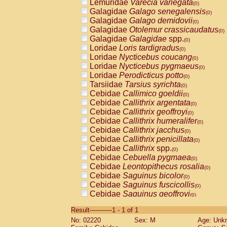
Lemuridae
Varecia variegata
(0)
Galagidae
Galago senegalensis
(0)
Galagidae
Galago demidovii
(0)
Galagidae
Otolemur crassicaudatus
(0)
Galagidae
Galagidae
spp.
(0)
Loridae
Loris tardigradus
(0)
Loridae
Nycticebus coucang
(0)
Loridae
Nycticebus pygmaeus
(0)
Loridae
Perodicticus potto
(0)
Tarsiidae
Tarsius syrichta
(0)
Cebidae
Callimico goeldii
(0)
Cebidae
Callithrix argentata
(0)
Cebidae
Callithrix geoffroyi
(0)
Cebidae
Callithrix humeralifer
(0)
Cebidae
Callithrix jacchus
(0)
Cebidae
Callithrix penicillata
(0)
Cebidae
Callithrix
spp.
(0)
Cebidae
Cebuella pygmaea
(0)
Cebidae
Leontopithecus rosalia
(0)
Cebidae
Saguinus bicolor
(0)
Cebidae
Saguinus fuscicollis
(0)
Cebidae
Saguinus geoffroyi
(0)
Cebidae
Saguinus imperator
(0)
Result-----------1 - 1 of 1
Cebidae
Saguinus labiatus
(0)
No: 02220
Sex: M
Age: Unk
Cebidae
Saguinus leucopus
(0)