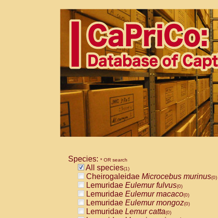
Species:
* OR search
All species
(1)
Cheirogaleidae
Microcebus murinus
(0)
Lemuridae
Eulemur fulvus
(0)
Lemuridae
Eulemur macaco
(0)
Lemuridae
Eulemur mongoz
(0)
Lemuridae
Lemur catta
(0)