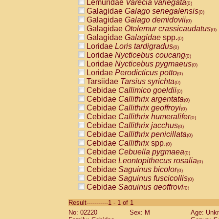
Lemuridae
Varecia variegata
(0)
Galagidae
Galago senegalensis
(0)
Galagidae
Galago demidovii
(0)
Galagidae
Otolemur crassicaudatus
(0)
Galagidae
Galagidae
spp.
(0)
Loridae
Loris tardigradus
(0)
Loridae
Nycticebus coucang
(0)
Loridae
Nycticebus pygmaeus
(0)
Loridae
Perodicticus potto
(0)
Tarsiidae
Tarsius syrichta
(0)
Cebidae
Callimico goeldii
(0)
Cebidae
Callithrix argentata
(0)
Cebidae
Callithrix geoffroyi
(0)
Cebidae
Callithrix humeralifer
(0)
Cebidae
Callithrix jacchus
(0)
Cebidae
Callithrix penicillata
(0)
Cebidae
Callithrix
spp.
(0)
Cebidae
Cebuella pygmaea
(0)
Cebidae
Leontopithecus rosalia
(0)
Cebidae
Saguinus bicolor
(0)
Cebidae
Saguinus fuscicollis
(0)
Cebidae
Saguinus geoffroyi
(0)
Cebidae
Saguinus imperator
(0)
Result-----------1 - 1 of 1
Cebidae
Saguinus labiatus
(0)
No: 02220
Sex: M
Age: Unk
Cebidae
Saguinus leucopus
(0)