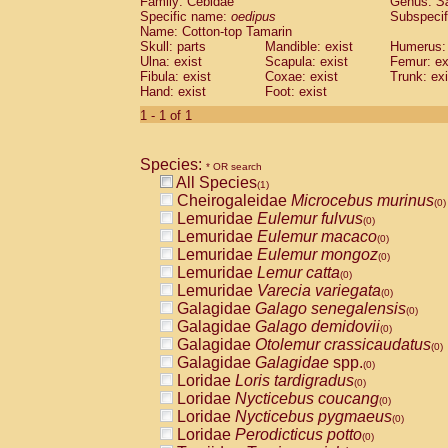
Family: Cebidae
Genus:
S
Cebidae
Saguinus midas
(0)
Specific name:
oedipus
Subspecif
Cebidae
Saguinus mystax
(0)
Name: Cotton-top Tamarin
Cebidae
Saguinus nigricollis
Skull: parts
Mandible: exist
(0)
Humerus: 
Cebidae
Saguinus oedipus
Ulna: exist
Scapula: exist
Femur: ex
(1)
Fibula: exist
Coxae: exist
Trunk: exi
Cebidae
Saguinus weddelli
(0)
Hand: exist
Foot: exist
Cebidae
Saguinus
spp.
(0)
Cebidae
Aotus trivirgatus
1 - 1 of 1
(0)
Cebidae
Cebus albifrons
(0)
Cebidae
Cebus apella
(0)
Species:
Cebidae
Cebus capucinus
* OR search
(0)
All Species
Cebidae
Cebus nigrivittatus
(1)
(0)
Cheirogaleidae
Microcebus murinus
Cebidae
Cebus
spp.
(0)
(0)
Lemuridae
Eulemur fulvus
Cebidae
Saimiri boliviensis
(0)
(0)
Lemuridae
Eulemur macaco
Cebidae
Saimiri sciureus
(0)
(0)
Lemuridae
Eulemur mongoz
Atelidae
Alouatta caraya
(0)
(0)
Lemuridae
Lemur catta
Atelidae
Alouatta fusca
(0)
(0)
Lemuridae
Varecia variegata
Atelidae
Alouatta seniculus
(0)
(0)
Galagidae
Galago senegalensis
Atelidae
Alouatta
spp.
(0)
(0)
Galagidae
Galago demidovii
Atelidae
Ateles belzebuth
(0)
(0)
Galagidae
Otolemur crassicaudatus
Atelidae
Ateles geoffroyi
(0)
(0)
Galagidae
Galagidae
spp.
Atelidae
Ateles paniscus
(0)
(0)
Loridae
Loris tardigradus
Atelidae
Ateles
spp.
(0)
(0)
Loridae
Nycticebus coucang
Atelidae
Lagothrix lagothricha
(0)
(0)
Loridae
Nycticebus pygmaeus
Atelidae
Lagothrix lagothricha cana
(0)
(0)
Loridae
Perodicticus potto
Pitheciidae
Cacajao calvus rubicundu
(0)