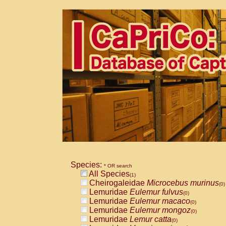
Species:
* OR search
All Species
(1)
Cheirogaleidae
Microcebus murinus
(0)
Lemuridae
Eulemur fulvus
(0)
Lemuridae
Eulemur macaco
(0)
Lemuridae
Eulemur mongoz
(0)
Lemuridae
Lemur catta
(0)