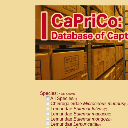
Species:
* OR search
All Species
(1)
Cheirogaleidae
Microcebus murinus
(0)
Lemuridae
Eulemur fulvus
(0)
Lemuridae
Eulemur macaco
(0)
Lemuridae
Eulemur mongoz
(0)
Lemuridae
Lemur catta
(0)