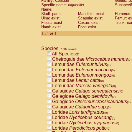
Family: Cebidae
Genus:
S
Cebidae
Saguinus midas
(0)
Specific name:
nigricollis
Subspecif
Cebidae
Saguinus mystax
(0)
Name:
Cebidae
Saguinus nigricollis
Skull: parts
Mandible: exist
(1)
Humerus: 
Cebidae
Saguinus oedipus
Ulna: exist
Scapula: exist
Femur: ex
(0)
Fibula: exist
Coxae: exist
Trunk: exi
Cebidae
Saguinus weddelli
(0)
Hand: exist
Foot: exist
Cebidae
Saguinus
spp.
(0)
Cebidae
Aotus trivirgatus
1 - 1 of 1
(0)
Cebidae
Cebus albifrons
(0)
Cebidae
Cebus apella
(0)
Species:
Cebidae
Cebus capucinus
* OR search
(0)
All Species
Cebidae
Cebus nigrivittatus
(1)
(0)
Cheirogaleidae
Microcebus murinus
Cebidae
Cebus
spp.
(0)
(0)
Lemuridae
Eulemur fulvus
Cebidae
Saimiri boliviensis
(0)
(0)
Lemuridae
Eulemur macaco
Cebidae
Saimiri sciureus
(0)
(0)
Lemuridae
Eulemur mongoz
Atelidae
Alouatta caraya
(0)
(0)
Lemuridae
Lemur catta
Atelidae
Alouatta fusca
(0)
(0)
Lemuridae
Varecia variegata
Atelidae
Alouatta seniculus
(0)
(0)
Galagidae
Galago senegalensis
Atelidae
Alouatta
spp.
(0)
(0)
Galagidae
Galago demidovii
Atelidae
Ateles belzebuth
(0)
(0)
Galagidae
Otolemur crassicaudatus
Atelidae
Ateles geoffroyi
(0)
(0)
Galagidae
Galagidae
spp.
Atelidae
Ateles paniscus
(0)
(0)
Loridae
Loris tardigradus
Atelidae
Ateles
spp.
(0)
(0)
Loridae
Nycticebus coucang
Atelidae
Lagothrix lagothricha
(0)
(0)
Loridae
Nycticebus pygmaeus
Atelidae
Lagothrix lagothricha cana
(0)
(0)
Loridae
Perodicticus potto
Pitheciidae
Cacajao calvus rubicundu
(0)