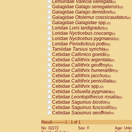
Lemuridae
Varecia variegata
(0)
Galagidae
Galago senegalensis
(0)
Galagidae
Galago demidovii
(0)
Galagidae
Otolemur crassicaudatus
(0)
Galagidae
Galagidae
spp.
(0)
Loridae
Loris tardigradus
(0)
Loridae
Nycticebus coucang
(0)
Loridae
Nycticebus pygmaeus
(0)
Loridae
Perodicticus potto
(0)
Tarsiidae
Tarsius syrichta
(0)
Cebidae
Callimico goeldii
(0)
Cebidae
Callithrix argentata
(0)
Cebidae
Callithrix geoffroyi
(0)
Cebidae
Callithrix humeralifer
(0)
Cebidae
Callithrix jacchus
(0)
Cebidae
Callithrix penicillata
(0)
Cebidae
Callithrix
spp.
(0)
Cebidae
Cebuella pygmaea
(0)
Cebidae
Leontopithecus rosalia
(0)
Cebidae
Saguinus bicolor
(0)
Cebidae
Saguinus fuscicollis
(0)
Cebidae
Saguinus geoffroyi
(0)
Cebidae
Saguinus imperator
(0)
Result-----------1 - 1 of 1
Cebidae
Saguinus labiatus
(0)
No: 02272
Sex: F
Age: Unk
Cebidae
Saguinus leucopus
(0)