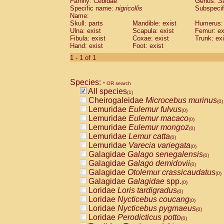
Family: Cebidae
Genus:
S
Cebidae
Saguinus midas
(0)
Specific name:
nigricollis
Subspecif
Cebidae
Saguinus mystax
(0)
Name:
Cebidae
Saguinus nigricollis
Skull: parts
Mandible: exist
(1)
Humerus: 
Cebidae
Saguinus oedipus
Ulna: exist
Scapula: exist
Femur: ex
(0)
Fibula: exist
Coxae: exist
Trunk: exi
Cebidae
Saguinus weddelli
(0)
Hand: exist
Foot: exist
Cebidae
Saguinus
spp.
(0)
Cebidae
Aotus trivirgatus
1 - 1 of 1
(0)
Cebidae
Cebus albifrons
(0)
Cebidae
Cebus apella
(0)
Species:
Cebidae
Cebus capucinus
* OR search
(0)
All species
Cebidae
Cebus nigrivittatus
(1)
(0)
Cheirogaleidae
Microcebus murinus
Cebidae
Cebus
spp.
(0)
(0)
Lemuridae
Eulemur fulvus
Cebidae
Saimiri boliviensis
(0)
(0)
Lemuridae
Eulemur macaco
Cebidae
Saimiri sciureus
(0)
(0)
Lemuridae
Eulemur mongoz
Atelidae
Alouatta caraya
(0)
(0)
Lemuridae
Lemur catta
Atelidae
Alouatta fusca
(0)
(0)
Lemuridae
Varecia variegata
Atelidae
Alouatta seniculus
(0)
(0)
Galagidae
Galago senegalensis
Atelidae
Alouatta
spp.
(0)
(0)
Galagidae
Galago demidovii
Atelidae
Ateles belzebuth
(0)
(0)
Galagidae
Otolemur crassicaudatus
Atelidae
Ateles geoffroyi
(0)
(0)
Galagidae
Galagidae
spp.
Atelidae
Ateles paniscus
(0)
(0)
Loridae
Loris tardigradus
Atelidae
Ateles
spp.
(0)
(0)
Loridae
Nycticebus coucang
Atelidae
Lagothrix lagothricha
(0)
(0)
Loridae
Nycticebus pygmaeus
Atelidae
Lagothrix lagothricha cana
(0)
(0)
Loridae
Perodicticus potto
Pitheciidae
Cacajao calvus rubicundu
(0)