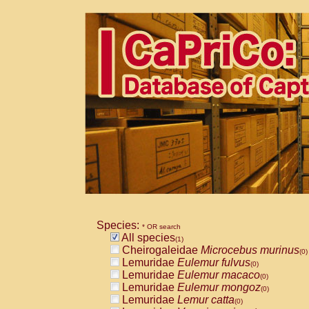
Species:
* OR search
All species
(1)
Cheirogaleidae
Microcebus murinus
(0)
Lemuridae
Eulemur fulvus
(0)
Lemuridae
Eulemur macaco
(0)
Lemuridae
Eulemur mongoz
(0)
Lemuridae
Lemur catta
(0)