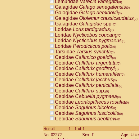
Lemuridae
Varecia variegata
(0)
Galagidae
Galago senegalensis
(0)
Galagidae
Galago demidovii
(0)
Galagidae
Otolemur crassicaudatus
(0)
Galagidae
Galagidae
spp.
(0)
Loridae
Loris tardigradus
(0)
Loridae
Nycticebus coucang
(0)
Loridae
Nycticebus pygmaeus
(0)
Loridae
Perodicticus potto
(0)
Tarsiidae
Tarsius syrichta
(0)
Cebidae
Callimico goeldii
(0)
Cebidae
Callithrix argentata
(0)
Cebidae
Callithrix geoffroyi
(0)
Cebidae
Callithrix humeralifer
(0)
Cebidae
Callithrix jacchus
(0)
Cebidae
Callithrix penicillata
(0)
Cebidae
Callithrix
spp.
(0)
Cebidae
Cebuella pygmaea
(0)
Cebidae
Leontopithecus rosalia
(0)
Cebidae
Saguinus bicolor
(0)
Cebidae
Saguinus fuscicollis
(0)
Cebidae
Saguinus geoffroyi
(0)
Cebidae
Saguinus imperator
(0)
Result-----------1 - 1 of 1
Cebidae
Saguinus labiatus
(0)
No: 02272
Sex: F
Age: Unk
Cebidae
Saguinus leucopus
(0)