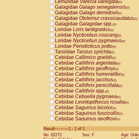
Lemuridae
Varecia variegata
(0)
Galagidae
Galago senegalensis
(0)
Galagidae
Galago demidovii
(0)
Galagidae
Otolemur crassicaudatus
(0)
Galagidae
Galagidae
spp.
(0)
Loridae
Loris tardigradus
(0)
Loridae
Nycticebus coucang
(0)
Loridae
Nycticebus pygmaeus
(0)
Loridae
Perodicticus potto
(0)
Tarsiidae
Tarsius syrichta
(0)
Cebidae
Callimico goeldii
(0)
Cebidae
Callithrix argentata
(0)
Cebidae
Callithrix geoffroyi
(0)
Cebidae
Callithrix humeralifer
(0)
Cebidae
Callithrix jacchus
(0)
Cebidae
Callithrix penicillata
(0)
Cebidae
Callithrix
spp.
(0)
Cebidae
Cebuella pygmaea
(0)
Cebidae
Leontopithecus rosalia
(0)
Cebidae
Saguinus bicolor
(0)
Cebidae
Saguinus fuscicollis
(0)
Cebidae
Saguinus geoffroyi
(0)
Cebidae
Saguinus imperator
(0)
Result-----------1 - 1 of 1
Cebidae
Saguinus labiatus
(0)
No: 02272
Sex: F
Age: Unk
Cebidae
Saguinus leucopus
(0)