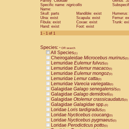
Family: Cebidae
Genus:
S
Cebidae
Saguinus midas
(0)
Specific name:
nigricollis
Subspecif
Cebidae
Saguinus mystax
(0)
Name:
Cebidae
Saguinus nigricollis
Skull: parts
Mandible: exist
(1)
Humerus: 
Cebidae
Saguinus oedipus
Ulna: exist
Scapula: exist
Femur: ex
(0)
Fibula: exist
Coxae: exist
Trunk: exi
Cebidae
Saguinus weddelli
(0)
Hand: exist
Foot: exist
Cebidae
Saguinus
spp.
(0)
Cebidae
Aotus trivirgatus
1 - 1 of 1
(0)
Cebidae
Cebus albifrons
(0)
Cebidae
Cebus apella
(0)
Species:
Cebidae
Cebus capucinus
* OR search
(0)
All Species
Cebidae
Cebus nigrivittatus
(1)
(0)
Cheirogaleidae
Microcebus murinus
Cebidae
Cebus
spp.
(0)
(0)
Lemuridae
Eulemur fulvus
Cebidae
Saimiri boliviensis
(0)
(0)
Lemuridae
Eulemur macaco
Cebidae
Saimiri sciureus
(0)
(0)
Lemuridae
Eulemur mongoz
Atelidae
Alouatta caraya
(0)
(0)
Lemuridae
Lemur catta
Atelidae
Alouatta fusca
(0)
(0)
Lemuridae
Varecia variegata
Atelidae
Alouatta seniculus
(0)
(0)
Galagidae
Galago senegalensis
Atelidae
Alouatta
spp.
(0)
(0)
Galagidae
Galago demidovii
Atelidae
Ateles belzebuth
(0)
(0)
Galagidae
Otolemur crassicaudatus
Atelidae
Ateles geoffroyi
(0)
(0)
Galagidae
Galagidae
spp.
Atelidae
Ateles paniscus
(0)
(0)
Loridae
Loris tardigradus
Atelidae
Ateles
spp.
(0)
(0)
Loridae
Nycticebus coucang
Atelidae
Lagothrix lagothricha
(0)
(0)
Loridae
Nycticebus pygmaeus
Atelidae
Lagothrix lagothricha cana
(0)
(0)
Loridae
Perodicticus potto
Pitheciidae
Cacajao calvus rubicundu
(0)