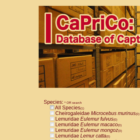
Species:
* OR search
All Species
(1)
Cheirogaleidae
Microcebus murinus
(0)
Lemuridae
Eulemur fulvus
(0)
Lemuridae
Eulemur macaco
(0)
Lemuridae
Eulemur mongoz
(0)
Lemuridae
Lemur catta
(0)