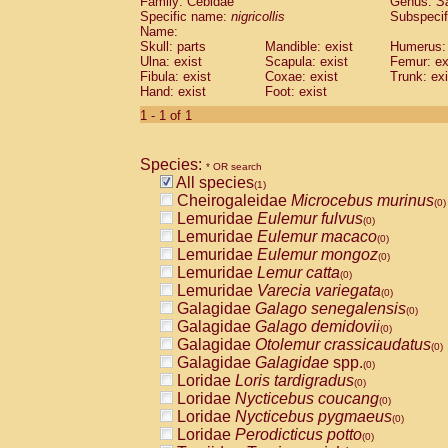
Family: Cebidae
Genus:
S
Cebidae
Saguinus midas
(0)
Specific name:
nigricollis
Subspecif
Cebidae
Saguinus mystax
(0)
Name:
Cebidae
Saguinus nigricollis
Skull: parts
Mandible: exist
(1)
Humerus: 
Cebidae
Saguinus oedipus
Ulna: exist
Scapula: exist
Femur: ex
(0)
Fibula: exist
Coxae: exist
Trunk: exi
Cebidae
Saguinus weddelli
(0)
Hand: exist
Foot: exist
Cebidae
Saguinus
spp.
(0)
Cebidae
Aotus trivirgatus
1 - 1 of 1
(0)
Cebidae
Cebus albifrons
(0)
Cebidae
Cebus apella
(0)
Species:
Cebidae
Cebus capucinus
* OR search
(0)
All species
Cebidae
Cebus nigrivittatus
(1)
(0)
Cheirogaleidae
Microcebus murinus
Cebidae
Cebus
spp.
(0)
(0)
Lemuridae
Eulemur fulvus
Cebidae
Saimiri boliviensis
(0)
(0)
Lemuridae
Eulemur macaco
Cebidae
Saimiri sciureus
(0)
(0)
Lemuridae
Eulemur mongoz
Atelidae
Alouatta caraya
(0)
(0)
Lemuridae
Lemur catta
Atelidae
Alouatta fusca
(0)
(0)
Lemuridae
Varecia variegata
Atelidae
Alouatta seniculus
(0)
(0)
Galagidae
Galago senegalensis
Atelidae
Alouatta
spp.
(0)
(0)
Galagidae
Galago demidovii
Atelidae
Ateles belzebuth
(0)
(0)
Galagidae
Otolemur crassicaudatus
Atelidae
Ateles geoffroyi
(0)
(0)
Galagidae
Galagidae
spp.
Atelidae
Ateles paniscus
(0)
(0)
Loridae
Loris tardigradus
Atelidae
Ateles
spp.
(0)
(0)
Loridae
Nycticebus coucang
Atelidae
Lagothrix lagothricha
(0)
(0)
Loridae
Nycticebus pygmaeus
Atelidae
Lagothrix lagothricha cana
(0)
(0)
Loridae
Perodicticus potto
Pitheciidae
Cacajao calvus rubicundu
(0)