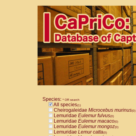
Species:
* OR search
All species
(1)
Cheirogaleidae
Microcebus murinus
(0)
Lemuridae
Eulemur fulvus
(0)
Lemuridae
Eulemur macaco
(0)
Lemuridae
Eulemur mongoz
(0)
Lemuridae
Lemur catta
(0)