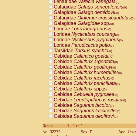
Lemuridae
Varecia variegata
(0)
Galagidae
Galago senegalensis
(0)
Galagidae
Galago demidovii
(0)
Galagidae
Otolemur crassicaudatus
(0)
Galagidae
Galagidae
spp.
(0)
Loridae
Loris tardigradus
(0)
Loridae
Nycticebus coucang
(0)
Loridae
Nycticebus pygmaeus
(0)
Loridae
Perodicticus potto
(0)
Tarsiidae
Tarsius syrichta
(0)
Cebidae
Callimico goeldii
(0)
Cebidae
Callithrix argentata
(0)
Cebidae
Callithrix geoffroyi
(0)
Cebidae
Callithrix humeralifer
(0)
Cebidae
Callithrix jacchus
(0)
Cebidae
Callithrix penicillata
(0)
Cebidae
Callithrix
spp.
(0)
Cebidae
Cebuella pygmaea
(0)
Cebidae
Leontopithecus rosalia
(0)
Cebidae
Saguinus bicolor
(0)
Cebidae
Saguinus fuscicollis
(0)
Cebidae
Saguinus geoffroyi
(0)
Cebidae
Saguinus imperator
(0)
Result-----------1 - 1 of 1
Cebidae
Saguinus labiatus
(0)
No: 02272
Sex: F
Age: Unk
Cebidae
Saguinus leucopus
(0)