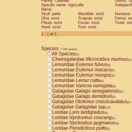
Family: Cebidae
Genus:
S
Cebidae
Saguinus midas
(0)
Specific name:
nigricollis
Subspecif
Cebidae
Saguinus mystax
(0)
Name:
Cebidae
Saguinus nigricollis
Skull: parts
Mandible: exist
(1)
Humerus: 
Cebidae
Saguinus oedipus
Ulna: exist
Scapula: exist
Femur: ex
(1)
Fibula: exist
Coxae: exist
Trunk: exi
Cebidae
Saguinus weddelli
(0)
Hand: exist
Foot: exist
Cebidae
Saguinus
spp.
(0)
Cebidae
Aotus trivirgatus
1 - 1 of 1
(0)
Cebidae
Cebus albifrons
(0)
Cebidae
Cebus apella
(0)
Species:
Cebidae
Cebus capucinus
* OR search
(0)
All Species
Cebidae
Cebus nigrivittatus
(2)
(0)
Cheirogaleidae
Microcebus murinus
Cebidae
Cebus
spp.
(0)
(0)
Lemuridae
Eulemur fulvus
Cebidae
Saimiri boliviensis
(0)
(0)
Lemuridae
Eulemur macaco
Cebidae
Saimiri sciureus
(0)
(0)
Lemuridae
Eulemur mongoz
Atelidae
Alouatta caraya
(0)
(0)
Lemuridae
Lemur catta
Atelidae
Alouatta fusca
(0)
(0)
Lemuridae
Varecia variegata
Atelidae
Alouatta seniculus
(0)
(0)
Galagidae
Galago senegalensis
Atelidae
Alouatta
spp.
(0)
(0)
Galagidae
Galago demidovii
Atelidae
Ateles belzebuth
(0)
(0)
Galagidae
Otolemur crassicaudatus
Atelidae
Ateles geoffroyi
(0)
(0)
Galagidae
Galagidae
spp.
Atelidae
Ateles paniscus
(0)
(0)
Loridae
Loris tardigradus
Atelidae
Ateles
spp.
(0)
(0)
Loridae
Nycticebus coucang
Atelidae
Lagothrix lagothricha
(0)
(0)
Loridae
Nycticebus pygmaeus
Atelidae
Lagothrix lagothricha cana
(0)
(0)
Loridae
Perodicticus potto
Pitheciidae
Cacajao calvus rubicundu
(0)