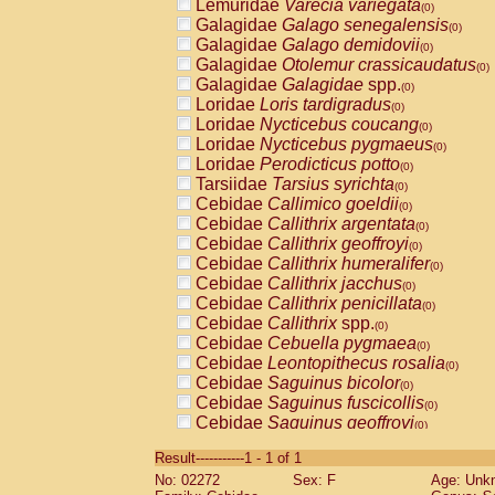
Lemuridae
Varecia variegata
(0)
Galagidae
Galago senegalensis
(0)
Galagidae
Galago demidovii
(0)
Galagidae
Otolemur crassicaudatus
(0)
Galagidae
Galagidae
spp.
(0)
Loridae
Loris tardigradus
(0)
Loridae
Nycticebus coucang
(0)
Loridae
Nycticebus pygmaeus
(0)
Loridae
Perodicticus potto
(0)
Tarsiidae
Tarsius syrichta
(0)
Cebidae
Callimico goeldii
(0)
Cebidae
Callithrix argentata
(0)
Cebidae
Callithrix geoffroyi
(0)
Cebidae
Callithrix humeralifer
(0)
Cebidae
Callithrix jacchus
(0)
Cebidae
Callithrix penicillata
(0)
Cebidae
Callithrix
spp.
(0)
Cebidae
Cebuella pygmaea
(0)
Cebidae
Leontopithecus rosalia
(0)
Cebidae
Saguinus bicolor
(0)
Cebidae
Saguinus fuscicollis
(0)
Cebidae
Saguinus geoffroyi
(0)
Cebidae
Saguinus imperator
(0)
Result-----------1 - 1 of 1
Cebidae
Saguinus labiatus
(0)
No: 02272
Sex: F
Age: Unk
Cebidae
Saguinus leucopus
(0)