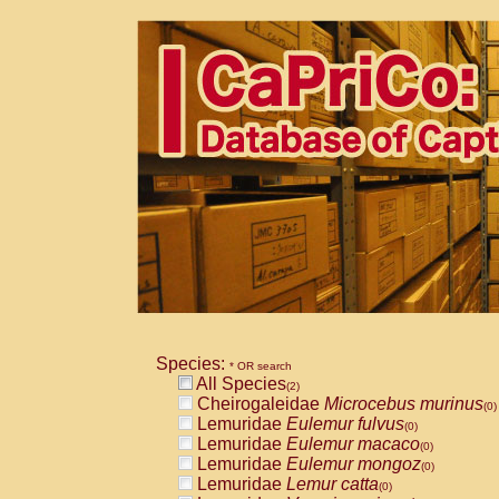
Species:
* OR search
All Species
(2)
Cheirogaleidae
Microcebus murinus
(0)
Lemuridae
Eulemur fulvus
(0)
Lemuridae
Eulemur macaco
(0)
Lemuridae
Eulemur mongoz
(0)
Lemuridae
Lemur catta
(0)