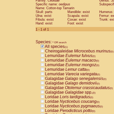
Family: Cebidae
Genus:
S
Cebidae
Saguinus midas
(0)
Specific name:
oedipus
Subspecif
Cebidae
Saguinus mystax
(0)
Name: Cotton-top Tamarin
Cebidae
Saguinus nigricollis
Skull: parts
Mandible: exist
(0)
Humerus: 
Cebidae
Saguinus oedipus
Ulna: exist
Scapula: exist
Femur: ex
(1)
Fibula: exist
Coxae: exist
Trunk: exi
Cebidae
Saguinus weddelli
(0)
Hand: exist
Foot: exist
Cebidae
Saguinus
spp.
(0)
Cebidae
Aotus trivirgatus
1 - 1 of 1
(0)
Cebidae
Cebus albifrons
(0)
Cebidae
Cebus apella
(0)
Species:
Cebidae
Cebus capucinus
* OR search
(0)
All species
Cebidae
Cebus nigrivittatus
(1)
(0)
Cheirogaleidae
Microcebus murinus
Cebidae
Cebus
spp.
(0)
(0)
Lemuridae
Eulemur fulvus
Cebidae
Saimiri boliviensis
(0)
(0)
Lemuridae
Eulemur macaco
Cebidae
Saimiri sciureus
(0)
(0)
Lemuridae
Eulemur mongoz
Atelidae
Alouatta caraya
(0)
(0)
Lemuridae
Lemur catta
Atelidae
Alouatta fusca
(0)
(0)
Lemuridae
Varecia variegata
Atelidae
Alouatta seniculus
(0)
(0)
Galagidae
Galago senegalensis
Atelidae
Alouatta
spp.
(0)
(0)
Galagidae
Galago demidovii
Atelidae
Ateles belzebuth
(0)
(0)
Galagidae
Otolemur crassicaudatus
Atelidae
Ateles geoffroyi
(0)
(0)
Galagidae
Galagidae
spp.
Atelidae
Ateles paniscus
(0)
(0)
Loridae
Loris tardigradus
Atelidae
Ateles
spp.
(0)
(0)
Loridae
Nycticebus coucang
Atelidae
Lagothrix lagothricha
(0)
(0)
Loridae
Nycticebus pygmaeus
Atelidae
Lagothrix lagothricha cana
(0)
(0)
Loridae
Perodicticus potto
Pitheciidae
Cacajao calvus rubicundu
(0)