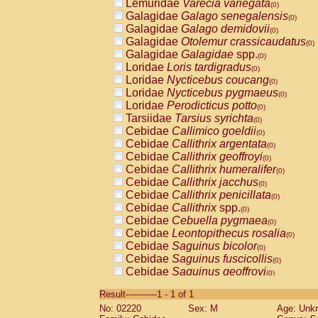
Lemuridae
Varecia variegata
(0)
Galagidae
Galago senegalensis
(0)
Galagidae
Galago demidovii
(0)
Galagidae
Otolemur crassicaudatus
(0)
Galagidae
Galagidae
spp.
(0)
Loridae
Loris tardigradus
(0)
Loridae
Nycticebus coucang
(0)
Loridae
Nycticebus pygmaeus
(0)
Loridae
Perodicticus potto
(0)
Tarsiidae
Tarsius syrichta
(0)
Cebidae
Callimico goeldii
(0)
Cebidae
Callithrix argentata
(0)
Cebidae
Callithrix geoffroyi
(0)
Cebidae
Callithrix humeralifer
(0)
Cebidae
Callithrix jacchus
(0)
Cebidae
Callithrix penicillata
(0)
Cebidae
Callithrix
spp.
(0)
Cebidae
Cebuella pygmaea
(0)
Cebidae
Leontopithecus rosalia
(0)
Cebidae
Saguinus bicolor
(0)
Cebidae
Saguinus fuscicollis
(0)
Cebidae
Saguinus geoffroyi
(0)
Cebidae
Saguinus imperator
(0)
Result-----------1 - 1 of 1
Cebidae
Saguinus labiatus
(0)
No: 02220
Sex: M
Age: Unk
Cebidae
Saguinus leucopus
(0)