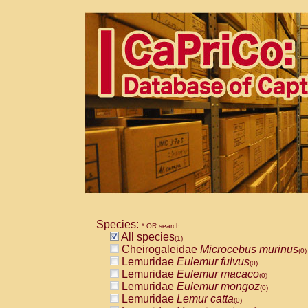
Species:
* OR search
All species
(1)
Cheirogaleidae
Microcebus murinus
(0)
Lemuridae
Eulemur fulvus
(0)
Lemuridae
Eulemur macaco
(0)
Lemuridae
Eulemur mongoz
(0)
Lemuridae
Lemur catta
(0)