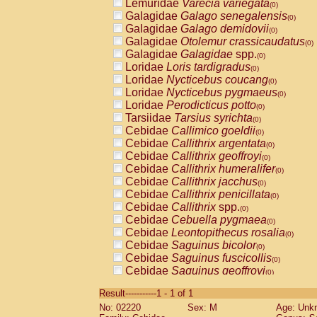
Lemuridae
Varecia variegata
(0)
Galagidae
Galago senegalensis
(0)
Galagidae
Galago demidovii
(0)
Galagidae
Otolemur crassicaudatus
(0)
Galagidae
Galagidae
spp.
(0)
Loridae
Loris tardigradus
(0)
Loridae
Nycticebus coucang
(0)
Loridae
Nycticebus pygmaeus
(0)
Loridae
Perodicticus potto
(0)
Tarsiidae
Tarsius syrichta
(0)
Cebidae
Callimico goeldii
(0)
Cebidae
Callithrix argentata
(0)
Cebidae
Callithrix geoffroyi
(0)
Cebidae
Callithrix humeralifer
(0)
Cebidae
Callithrix jacchus
(0)
Cebidae
Callithrix penicillata
(0)
Cebidae
Callithrix
spp.
(0)
Cebidae
Cebuella pygmaea
(0)
Cebidae
Leontopithecus rosalia
(0)
Cebidae
Saguinus bicolor
(0)
Cebidae
Saguinus fuscicollis
(0)
Cebidae
Saguinus geoffroyi
(0)
Cebidae
Saguinus imperator
(0)
Result-----------1 - 1 of 1
Cebidae
Saguinus labiatus
(0)
No: 02220
Sex: M
Age: Unk
Cebidae
Saguinus leucopus
(0)