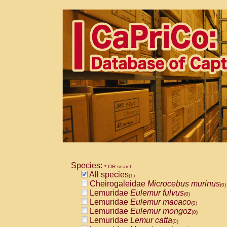
Species:
* OR search
All species
(1)
Cheirogaleidae
Microcebus murinus
(0)
Lemuridae
Eulemur fulvus
(0)
Lemuridae
Eulemur macaco
(0)
Lemuridae
Eulemur mongoz
(0)
Lemuridae
Lemur catta
(0)