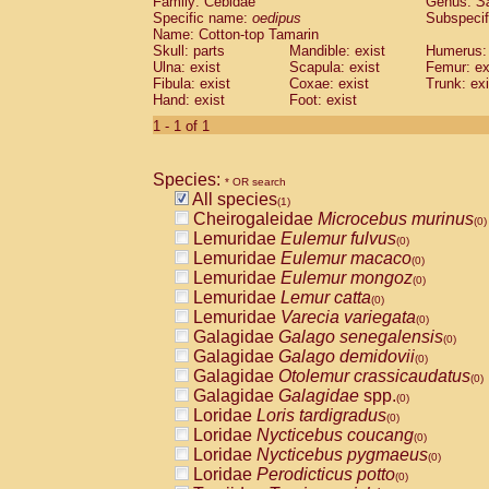
Family: Cebidae
Genus:
S
Cebidae
Saguinus midas
(0)
Specific name:
oedipus
Subspecif
Cebidae
Saguinus mystax
(0)
Name: Cotton-top Tamarin
Cebidae
Saguinus nigricollis
Skull: parts
Mandible: exist
(0)
Humerus: 
Cebidae
Saguinus oedipus
Ulna: exist
Scapula: exist
Femur: ex
(1)
Fibula: exist
Coxae: exist
Trunk: exi
Cebidae
Saguinus weddelli
(0)
Hand: exist
Foot: exist
Cebidae
Saguinus
spp.
(0)
Cebidae
Aotus trivirgatus
1 - 1 of 1
(0)
Cebidae
Cebus albifrons
(0)
Cebidae
Cebus apella
(0)
Species:
Cebidae
Cebus capucinus
* OR search
(0)
All species
Cebidae
Cebus nigrivittatus
(1)
(0)
Cheirogaleidae
Microcebus murinus
Cebidae
Cebus
spp.
(0)
(0)
Lemuridae
Eulemur fulvus
Cebidae
Saimiri boliviensis
(0)
(0)
Lemuridae
Eulemur macaco
Cebidae
Saimiri sciureus
(0)
(0)
Lemuridae
Eulemur mongoz
Atelidae
Alouatta caraya
(0)
(0)
Lemuridae
Lemur catta
Atelidae
Alouatta fusca
(0)
(0)
Lemuridae
Varecia variegata
Atelidae
Alouatta seniculus
(0)
(0)
Galagidae
Galago senegalensis
Atelidae
Alouatta
spp.
(0)
(0)
Galagidae
Galago demidovii
Atelidae
Ateles belzebuth
(0)
(0)
Galagidae
Otolemur crassicaudatus
Atelidae
Ateles geoffroyi
(0)
(0)
Galagidae
Galagidae
spp.
Atelidae
Ateles paniscus
(0)
(0)
Loridae
Loris tardigradus
Atelidae
Ateles
spp.
(0)
(0)
Loridae
Nycticebus coucang
Atelidae
Lagothrix lagothricha
(0)
(0)
Loridae
Nycticebus pygmaeus
Atelidae
Lagothrix lagothricha cana
(0)
(0)
Loridae
Perodicticus potto
Pitheciidae
Cacajao calvus rubicundu
(0)