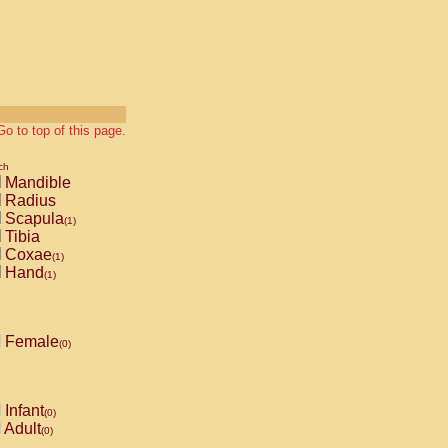
Go to top of this page.
ch
Mandible
Radius
Scapula
(1)
Tibia
Coxae
(1)
Hand
(1)
Female
(0)
Infant
(0)
Adult
(0)