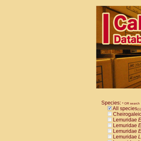
Species:
* OR search
All species
(1)
Cheirogalei
Lemuridae
E
Lemuridae
E
Lemuridae
E
Lemuridae
L