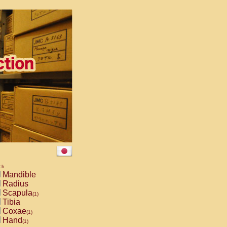
ch
Mandible
Radius
Scapula
(1)
Tibia
Coxae
(1)
Hand
(1)