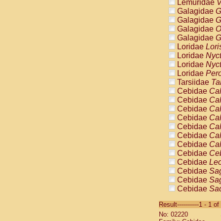
Lemuridae
V
Galagidae
G
Galagidae
G
Galagidae
O
Galagidae
G
Loridae
Lori
Loridae
Nyc
Loridae
Nyc
Loridae
Pero
Tarsiidae
Ta
Cebidae
Cal
Cebidae
Cal
Cebidae
Cal
Cebidae
Cal
Cebidae
Cal
Cebidae
Cal
Cebidae
Cal
Cebidae
Ce
Cebidae
Leo
Cebidae
Sag
Cebidae
Sag
Cebidae
Sag
Cebidae
Sag
Result-----------1 - 1 of
Cebidae
Sag
No: 02220
Cebidae
Sa