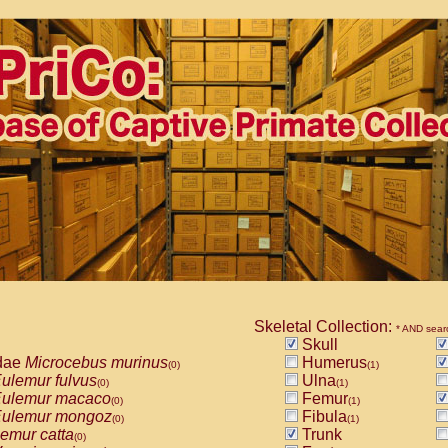
Skeletal Collection:
* AND sear
Skull
dae
Microcebus murinus
Humerus
(0)
(1)
ulemur fulvus
Ulna
(0)
(1)
ulemur macaco
Femur
(0)
(1)
ulemur mongoz
Fibula
(0)
(1)
emur catta
Trunk
(0)