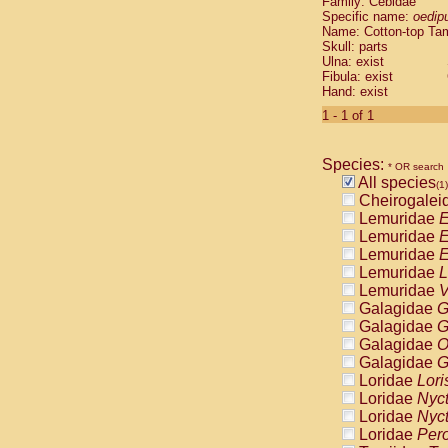
Family: Cebidae
Cebidae
Sa
Specific name:
oedip
Cebidae
Sa
Name: Cotton-top Ta
Cebidae
Sag
Skull: parts
Cebidae
Sa
Ulna: exist
Fibula: exist
Cebidae
Sag
Hand: exist
Cebidae
Sa
Cebidae
Aot
1 - 1 of 1
Cebidae
Ceb
Cebidae
Ceb
Species:
Cebidae
Ce
* OR search
All species
Cebidae
Ceb
(1)
Cheirogalei
Cebidae
Ce
Lemuridae
E
Cebidae
Sai
Lemuridae
E
Cebidae
Sai
Lemuridae
E
Atelidae
Alo
Lemuridae
L
Atelidae
Alo
Lemuridae
V
Atelidae
Alo
Galagidae
G
Atelidae
Alo
Galagidae
G
Atelidae
Ate
Galagidae
O
Atelidae
Ate
Galagidae
G
Atelidae
Ate
Loridae
Lori
Atelidae
Ate
Loridae
Nyc
Atelidae
Lag
Loridae
Nyc
Atelidae
Lag
Loridae
Pero
Pitheciidae