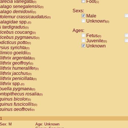
arecia variegata
Foot
(0)
(1)
alago senegalensis
(0)
Sexs:
alago demidovii
(0)
Male
tolemur crassicaudatus
(0)
Unknown
alagidae
spp.
(0)
(0)
s tardigradus
(0)
Ages:
ticebus coucang
(0)
Fetus
(0)
ticebus pygmaeus
(0)
Juvenile
(0)
dicticus potto
(0)
Unknown
rsius syrichta
(0)
limico goeldii
(0)
lithrix argentata
(0)
lithrix geoffroyi
(0)
lithrix humeralifer
(0)
lithrix jacchus
(0)
lithrix penicillata
(0)
lithrix
spp.
(0)
buella pygmaea
(0)
ntopithecus rosalia
(0)
uinus bicolor
(0)
uinus fuscicollis
(0)
uinus geoffroyi
(0)
uinus imperator
(0)
 1
uinus labiatus
(0)
Sex: M
Age: Unknown
guinus leucopus
(0)