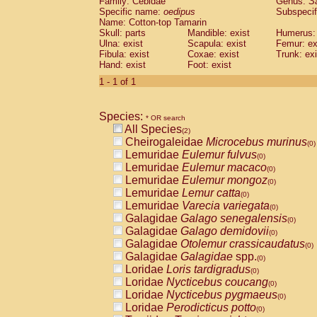
Family: Cebidae
Genus:
S
Cebidae
Saguinus midas
(0)
Specific name:
oedipus
Subspecif
Cebidae
Saguinus mystax
(0)
Name: Cotton-top Tamarin
Cebidae
Saguinus nigricollis
Skull: parts
Mandible: exist
(1)
Humerus: 
Cebidae
Saguinus oedipus
Ulna: exist
Scapula: exist
Femur: ex
(1)
Fibula: exist
Coxae: exist
Trunk: exi
Cebidae
Saguinus weddelli
(0)
Hand: exist
Foot: exist
Cebidae
Saguinus
spp.
(0)
Cebidae
Aotus trivirgatus
1 - 1 of 1
(0)
Cebidae
Cebus albifrons
(0)
Cebidae
Cebus apella
(0)
Species:
Cebidae
Cebus capucinus
* OR search
(0)
All Species
Cebidae
Cebus nigrivittatus
(2)
(0)
Cheirogaleidae
Microcebus murinus
Cebidae
Cebus
spp.
(0)
(0)
Lemuridae
Eulemur fulvus
Cebidae
Saimiri boliviensis
(0)
(0)
Lemuridae
Eulemur macaco
Cebidae
Saimiri sciureus
(0)
(0)
Lemuridae
Eulemur mongoz
Atelidae
Alouatta caraya
(0)
(0)
Lemuridae
Lemur catta
Atelidae
Alouatta fusca
(0)
(0)
Lemuridae
Varecia variegata
Atelidae
Alouatta seniculus
(0)
(0)
Galagidae
Galago senegalensis
Atelidae
Alouatta
spp.
(0)
(0)
Galagidae
Galago demidovii
Atelidae
Ateles belzebuth
(0)
(0)
Galagidae
Otolemur crassicaudatus
Atelidae
Ateles geoffroyi
(0)
(0)
Galagidae
Galagidae
spp.
Atelidae
Ateles paniscus
(0)
(0)
Loridae
Loris tardigradus
Atelidae
Ateles
spp.
(0)
(0)
Loridae
Nycticebus coucang
Atelidae
Lagothrix lagothricha
(0)
(0)
Loridae
Nycticebus pygmaeus
Atelidae
Lagothrix lagothricha cana
(0)
(0)
Loridae
Perodicticus potto
Pitheciidae
Cacajao calvus rubicundu
(0)