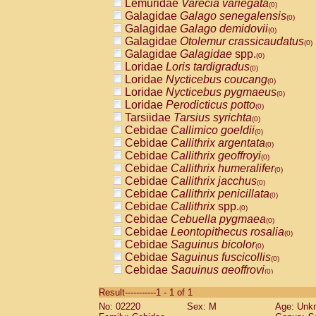
Lemuridae
Varecia variegata
(0)
Galagidae
Galago senegalensis
(0)
Galagidae
Galago demidovii
(0)
Galagidae
Otolemur crassicaudatus
(0)
Galagidae
Galagidae
spp.
(0)
Loridae
Loris tardigradus
(0)
Loridae
Nycticebus coucang
(0)
Loridae
Nycticebus pygmaeus
(0)
Loridae
Perodicticus potto
(0)
Tarsiidae
Tarsius syrichta
(0)
Cebidae
Callimico goeldii
(0)
Cebidae
Callithrix argentata
(0)
Cebidae
Callithrix geoffroyi
(0)
Cebidae
Callithrix humeralifer
(0)
Cebidae
Callithrix jacchus
(0)
Cebidae
Callithrix penicillata
(0)
Cebidae
Callithrix
spp.
(0)
Cebidae
Cebuella pygmaea
(0)
Cebidae
Leontopithecus rosalia
(0)
Cebidae
Saguinus bicolor
(0)
Cebidae
Saguinus fuscicollis
(0)
Cebidae
Saguinus geoffroyi
(0)
Cebidae
Saguinus imperator
(0)
Result-----------1 - 1 of 1
Cebidae
Saguinus labiatus
(0)
No: 02220
Sex: M
Age: Unk
Cebidae
Saguinus leucopus
(0)