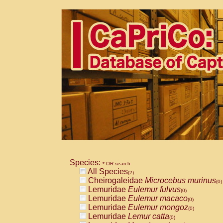
Species:
* OR search
All Species
(2)
Cheirogaleidae
Microcebus murinus
(0)
Lemuridae
Eulemur fulvus
(0)
Lemuridae
Eulemur macaco
(0)
Lemuridae
Eulemur mongoz
(0)
Lemuridae
Lemur catta
(0)