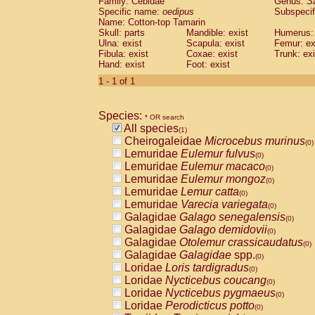
Family: Cebidae
Genus:
S
Cebidae
Saguinus midas
(0)
Specific name:
oedipus
Subspecif
Cebidae
Saguinus mystax
(0)
Name: Cotton-top Tamarin
Cebidae
Saguinus nigricollis
Skull: parts
Mandible: exist
(0)
Humerus: 
Cebidae
Saguinus oedipus
Ulna: exist
Scapula: exist
Femur: ex
(1)
Fibula: exist
Coxae: exist
Trunk: exi
Cebidae
Saguinus weddelli
(0)
Hand: exist
Foot: exist
Cebidae
Saguinus
spp.
(0)
Cebidae
Aotus trivirgatus
1 - 1 of 1
(0)
Cebidae
Cebus albifrons
(0)
Cebidae
Cebus apella
(0)
Species:
Cebidae
Cebus capucinus
* OR search
(0)
All species
Cebidae
Cebus nigrivittatus
(1)
(0)
Cheirogaleidae
Microcebus murinus
Cebidae
Cebus
spp.
(0)
(0)
Lemuridae
Eulemur fulvus
Cebidae
Saimiri boliviensis
(0)
(0)
Lemuridae
Eulemur macaco
Cebidae
Saimiri sciureus
(0)
(0)
Lemuridae
Eulemur mongoz
Atelidae
Alouatta caraya
(0)
(0)
Lemuridae
Lemur catta
Atelidae
Alouatta fusca
(0)
(0)
Lemuridae
Varecia variegata
Atelidae
Alouatta seniculus
(0)
(0)
Galagidae
Galago senegalensis
Atelidae
Alouatta
spp.
(0)
(0)
Galagidae
Galago demidovii
Atelidae
Ateles belzebuth
(0)
(0)
Galagidae
Otolemur crassicaudatus
Atelidae
Ateles geoffroyi
(0)
(0)
Galagidae
Galagidae
spp.
Atelidae
Ateles paniscus
(0)
(0)
Loridae
Loris tardigradus
Atelidae
Ateles
spp.
(0)
(0)
Loridae
Nycticebus coucang
Atelidae
Lagothrix lagothricha
(0)
(0)
Loridae
Nycticebus pygmaeus
Atelidae
Lagothrix lagothricha cana
(0)
(0)
Loridae
Perodicticus potto
Pitheciidae
Cacajao calvus rubicundu
(0)