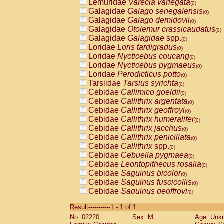
Lemuridae
Varecia variegata
(0)
Galagidae
Galago senegalensis
(0)
Galagidae
Galago demidovii
(0)
Galagidae
Otolemur crassicaudatus
(0)
Galagidae
Galagidae
spp.
(0)
Loridae
Loris tardigradus
(0)
Loridae
Nycticebus coucang
(0)
Loridae
Nycticebus pygmaeus
(0)
Loridae
Perodicticus potto
(0)
Tarsiidae
Tarsius syrichta
(0)
Cebidae
Callimico goeldii
(0)
Cebidae
Callithrix argentata
(0)
Cebidae
Callithrix geoffroyi
(0)
Cebidae
Callithrix humeralifer
(0)
Cebidae
Callithrix jacchus
(0)
Cebidae
Callithrix penicillata
(0)
Cebidae
Callithrix
spp.
(0)
Cebidae
Cebuella pygmaea
(0)
Cebidae
Leontopithecus rosalia
(0)
Cebidae
Saguinus bicolor
(0)
Cebidae
Saguinus fuscicollis
(0)
Cebidae
Saguinus geoffroyi
(0)
Cebidae
Saguinus imperator
(0)
Result-----------1 - 1 of 1
Cebidae
Saguinus labiatus
(0)
No: 02220
Sex: M
Age: Unk
Cebidae
Saguinus leucopus
(0)