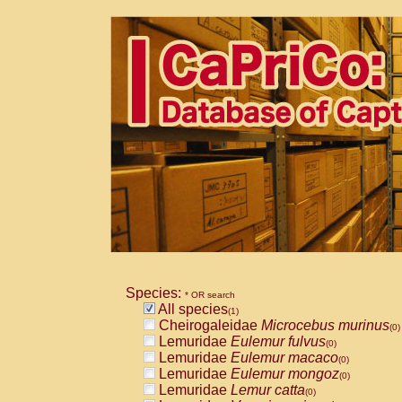
Species:
* OR search
All species
(1)
Cheirogaleidae
Microcebus murinus
(0)
Lemuridae
Eulemur fulvus
(0)
Lemuridae
Eulemur macaco
(0)
Lemuridae
Eulemur mongoz
(0)
Lemuridae
Lemur catta
(0)