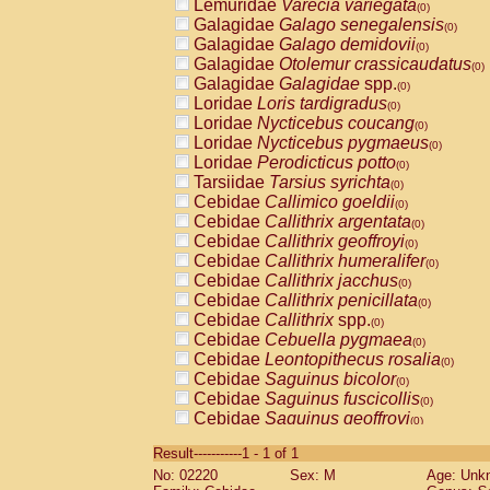
Lemuridae
Varecia variegata
(0)
Galagidae
Galago senegalensis
(0)
Galagidae
Galago demidovii
(0)
Galagidae
Otolemur crassicaudatus
(0)
Galagidae
Galagidae
spp.
(0)
Loridae
Loris tardigradus
(0)
Loridae
Nycticebus coucang
(0)
Loridae
Nycticebus pygmaeus
(0)
Loridae
Perodicticus potto
(0)
Tarsiidae
Tarsius syrichta
(0)
Cebidae
Callimico goeldii
(0)
Cebidae
Callithrix argentata
(0)
Cebidae
Callithrix geoffroyi
(0)
Cebidae
Callithrix humeralifer
(0)
Cebidae
Callithrix jacchus
(0)
Cebidae
Callithrix penicillata
(0)
Cebidae
Callithrix
spp.
(0)
Cebidae
Cebuella pygmaea
(0)
Cebidae
Leontopithecus rosalia
(0)
Cebidae
Saguinus bicolor
(0)
Cebidae
Saguinus fuscicollis
(0)
Cebidae
Saguinus geoffroyi
(0)
Cebidae
Saguinus imperator
(0)
Result-----------1 - 1 of 1
Cebidae
Saguinus labiatus
(0)
No: 02220
Sex: M
Age: Unk
Cebidae
Saguinus leucopus
(0)