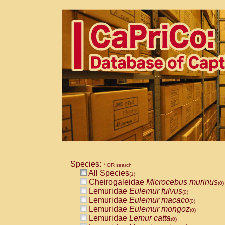
Species:
* OR search
All Species
(1)
Cheirogaleidae
Microcebus murinus
(0)
Lemuridae
Eulemur fulvus
(0)
Lemuridae
Eulemur macaco
(0)
Lemuridae
Eulemur mongoz
(0)
Lemuridae
Lemur catta
(0)