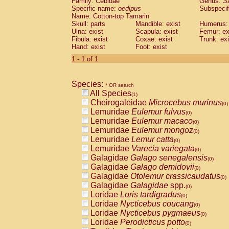
Family: Cebidae
Genus:
S
Cebidae
Saguinus midas
(0)
Specific name:
oedipus
Subspecif
Cebidae
Saguinus mystax
(0)
Name: Cotton-top Tamarin
Cebidae
Saguinus nigricollis
Skull: parts
Mandible: exist
(0)
Humerus: 
Cebidae
Saguinus oedipus
Ulna: exist
Scapula: exist
Femur: ex
(1)
Fibula: exist
Coxae: exist
Trunk: exi
Cebidae
Saguinus weddelli
(0)
Hand: exist
Foot: exist
Cebidae
Saguinus
spp.
(0)
Cebidae
Aotus trivirgatus
1 - 1 of 1
(0)
Cebidae
Cebus albifrons
(0)
Cebidae
Cebus apella
(0)
Species:
Cebidae
Cebus capucinus
* OR search
(0)
All Species
Cebidae
Cebus nigrivittatus
(1)
(0)
Cheirogaleidae
Microcebus murinus
Cebidae
Cebus
spp.
(0)
(0)
Lemuridae
Eulemur fulvus
Cebidae
Saimiri boliviensis
(0)
(0)
Lemuridae
Eulemur macaco
Cebidae
Saimiri sciureus
(0)
(0)
Lemuridae
Eulemur mongoz
Atelidae
Alouatta caraya
(0)
(0)
Lemuridae
Lemur catta
Atelidae
Alouatta fusca
(0)
(0)
Lemuridae
Varecia variegata
Atelidae
Alouatta seniculus
(0)
(0)
Galagidae
Galago senegalensis
Atelidae
Alouatta
spp.
(0)
(0)
Galagidae
Galago demidovii
Atelidae
Ateles belzebuth
(0)
(0)
Galagidae
Otolemur crassicaudatus
Atelidae
Ateles geoffroyi
(0)
(0)
Galagidae
Galagidae
spp.
Atelidae
Ateles paniscus
(0)
(0)
Loridae
Loris tardigradus
Atelidae
Ateles
spp.
(0)
(0)
Loridae
Nycticebus coucang
Atelidae
Lagothrix lagothricha
(0)
(0)
Loridae
Nycticebus pygmaeus
Atelidae
Lagothrix lagothricha cana
(0)
(0)
Loridae
Perodicticus potto
Pitheciidae
Cacajao calvus rubicundu
(0)