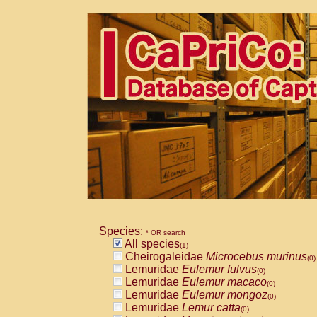
Species:
* OR search
All species
(1)
Cheirogaleidae
Microcebus murinus
(0)
Lemuridae
Eulemur fulvus
(0)
Lemuridae
Eulemur macaco
(0)
Lemuridae
Eulemur mongoz
(0)
Lemuridae
Lemur catta
(0)