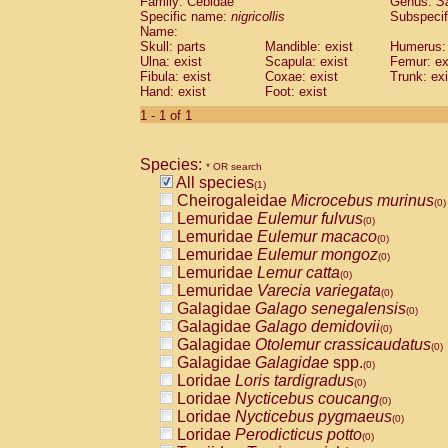
Family: Cebidae
Genus:
S
Cebidae
Saguinus midas
(0)
Specific name:
nigricollis
Subspecif
Cebidae
Saguinus mystax
(0)
Name:
Cebidae
Saguinus nigricollis
Skull: parts
Mandible: exist
(1)
Humerus: 
Cebidae
Saguinus oedipus
Ulna: exist
Scapula: exist
Femur: ex
(0)
Fibula: exist
Coxae: exist
Trunk: exi
Cebidae
Saguinus weddelli
(0)
Hand: exist
Foot: exist
Cebidae
Saguinus
spp.
(0)
Cebidae
Aotus trivirgatus
1 - 1 of 1
(0)
Cebidae
Cebus albifrons
(0)
Cebidae
Cebus apella
(0)
Species:
Cebidae
Cebus capucinus
* OR search
(0)
All species
Cebidae
Cebus nigrivittatus
(1)
(0)
Cheirogaleidae
Microcebus murinus
Cebidae
Cebus
spp.
(0)
(0)
Lemuridae
Eulemur fulvus
Cebidae
Saimiri boliviensis
(0)
(0)
Lemuridae
Eulemur macaco
Cebidae
Saimiri sciureus
(0)
(0)
Lemuridae
Eulemur mongoz
Atelidae
Alouatta caraya
(0)
(0)
Lemuridae
Lemur catta
Atelidae
Alouatta fusca
(0)
(0)
Lemuridae
Varecia variegata
Atelidae
Alouatta seniculus
(0)
(0)
Galagidae
Galago senegalensis
Atelidae
Alouatta
spp.
(0)
(0)
Galagidae
Galago demidovii
Atelidae
Ateles belzebuth
(0)
(0)
Galagidae
Otolemur crassicaudatus
Atelidae
Ateles geoffroyi
(0)
(0)
Galagidae
Galagidae
spp.
Atelidae
Ateles paniscus
(0)
(0)
Loridae
Loris tardigradus
Atelidae
Ateles
spp.
(0)
(0)
Loridae
Nycticebus coucang
Atelidae
Lagothrix lagothricha
(0)
(0)
Loridae
Nycticebus pygmaeus
Atelidae
Lagothrix lagothricha cana
(0)
(0)
Loridae
Perodicticus potto
Pitheciidae
Cacajao calvus rubicundu
(0)