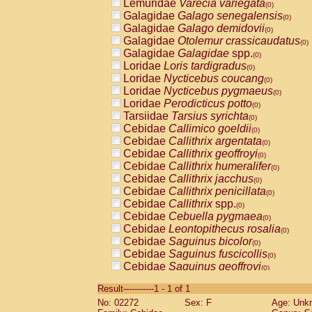
Lemuridae
Varecia variegata
(0)
Galagidae
Galago senegalensis
(0)
Galagidae
Galago demidovii
(0)
Galagidae
Otolemur crassicaudatus
(0)
Galagidae
Galagidae
spp.
(0)
Loridae
Loris tardigradus
(0)
Loridae
Nycticebus coucang
(0)
Loridae
Nycticebus pygmaeus
(0)
Loridae
Perodicticus potto
(0)
Tarsiidae
Tarsius syrichta
(0)
Cebidae
Callimico goeldii
(0)
Cebidae
Callithrix argentata
(0)
Cebidae
Callithrix geoffroyi
(0)
Cebidae
Callithrix humeralifer
(0)
Cebidae
Callithrix jacchus
(0)
Cebidae
Callithrix penicillata
(0)
Cebidae
Callithrix
spp.
(0)
Cebidae
Cebuella pygmaea
(0)
Cebidae
Leontopithecus rosalia
(0)
Cebidae
Saguinus bicolor
(0)
Cebidae
Saguinus fuscicollis
(0)
Cebidae
Saguinus geoffroyi
(0)
Cebidae
Saguinus imperator
(0)
Result-----------1 - 1 of 1
Cebidae
Saguinus labiatus
(0)
No: 02272
Sex: F
Age: Unk
Cebidae
Saguinus leucopus
(0)