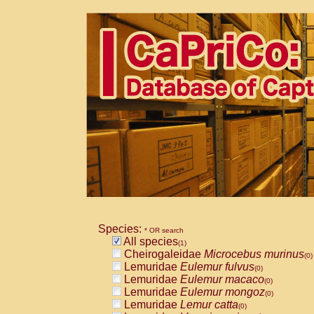
Species:
* OR search
All species
(1)
Cheirogaleidae
Microcebus murinus
(0)
Lemuridae
Eulemur fulvus
(0)
Lemuridae
Eulemur macaco
(0)
Lemuridae
Eulemur mongoz
(0)
Lemuridae
Lemur catta
(0)