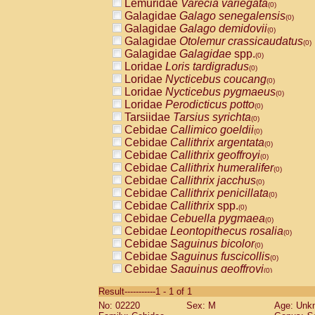
Lemuridae
Varecia variegata
(0)
Galagidae
Galago senegalensis
(0)
Galagidae
Galago demidovii
(0)
Galagidae
Otolemur crassicaudatus
(0)
Galagidae
Galagidae
spp.
(0)
Loridae
Loris tardigradus
(0)
Loridae
Nycticebus coucang
(0)
Loridae
Nycticebus pygmaeus
(0)
Loridae
Perodicticus potto
(0)
Tarsiidae
Tarsius syrichta
(0)
Cebidae
Callimico goeldii
(0)
Cebidae
Callithrix argentata
(0)
Cebidae
Callithrix geoffroyi
(0)
Cebidae
Callithrix humeralifer
(0)
Cebidae
Callithrix jacchus
(0)
Cebidae
Callithrix penicillata
(0)
Cebidae
Callithrix
spp.
(0)
Cebidae
Cebuella pygmaea
(0)
Cebidae
Leontopithecus rosalia
(0)
Cebidae
Saguinus bicolor
(0)
Cebidae
Saguinus fuscicollis
(0)
Cebidae
Saguinus geoffroyi
(0)
Cebidae
Saguinus imperator
(0)
Result-----------1 - 1 of 1
Cebidae
Saguinus labiatus
(0)
No: 02220
Sex: M
Age: Unk
Cebidae
Saguinus leucopus
(0)