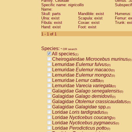
Family: Cebidae
Genus:
S
Cebidae
Saguinus midas
(0)
Specific name:
nigricollis
Subspecif
Cebidae
Saguinus mystax
(0)
Name:
Cebidae
Saguinus nigricollis
Skull: parts
Mandible: exist
(1)
Humerus: 
Cebidae
Saguinus oedipus
Ulna: exist
Scapula: exist
Femur: ex
(0)
Fibula: exist
Coxae: exist
Trunk: exi
Cebidae
Saguinus weddelli
(0)
Hand: exist
Foot: exist
Cebidae
Saguinus
spp.
(0)
Cebidae
Aotus trivirgatus
1 - 1 of 1
(0)
Cebidae
Cebus albifrons
(0)
Cebidae
Cebus apella
(0)
Species:
Cebidae
Cebus capucinus
* OR search
(0)
All species
Cebidae
Cebus nigrivittatus
(1)
(0)
Cheirogaleidae
Microcebus murinus
Cebidae
Cebus
spp.
(0)
(0)
Lemuridae
Eulemur fulvus
Cebidae
Saimiri boliviensis
(0)
(0)
Lemuridae
Eulemur macaco
Cebidae
Saimiri sciureus
(0)
(0)
Lemuridae
Eulemur mongoz
Atelidae
Alouatta caraya
(0)
(0)
Lemuridae
Lemur catta
Atelidae
Alouatta fusca
(0)
(0)
Lemuridae
Varecia variegata
Atelidae
Alouatta seniculus
(0)
(0)
Galagidae
Galago senegalensis
Atelidae
Alouatta
spp.
(0)
(0)
Galagidae
Galago demidovii
Atelidae
Ateles belzebuth
(0)
(0)
Galagidae
Otolemur crassicaudatus
Atelidae
Ateles geoffroyi
(0)
(0)
Galagidae
Galagidae
spp.
Atelidae
Ateles paniscus
(0)
(0)
Loridae
Loris tardigradus
Atelidae
Ateles
spp.
(0)
(0)
Loridae
Nycticebus coucang
Atelidae
Lagothrix lagothricha
(0)
(0)
Loridae
Nycticebus pygmaeus
Atelidae
Lagothrix lagothricha cana
(0)
(0)
Loridae
Perodicticus potto
Pitheciidae
Cacajao calvus rubicundu
(0)