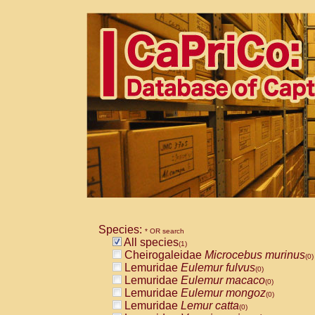
Species:
* OR search
All species
(1)
Cheirogaleidae
Microcebus murinus
(0)
Lemuridae
Eulemur fulvus
(0)
Lemuridae
Eulemur macaco
(0)
Lemuridae
Eulemur mongoz
(0)
Lemuridae
Lemur catta
(0)