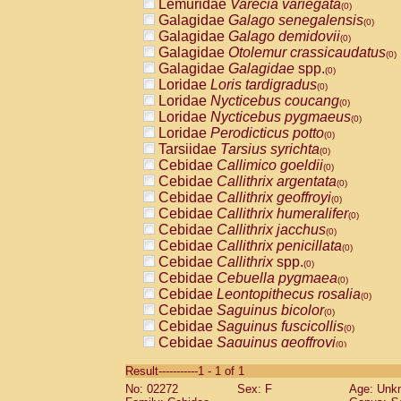
Lemuridae
Varecia variegata
(0)
Galagidae
Galago senegalensis
(0)
Galagidae
Galago demidovii
(0)
Galagidae
Otolemur crassicaudatus
(0)
Galagidae
Galagidae
spp.
(0)
Loridae
Loris tardigradus
(0)
Loridae
Nycticebus coucang
(0)
Loridae
Nycticebus pygmaeus
(0)
Loridae
Perodicticus potto
(0)
Tarsiidae
Tarsius syrichta
(0)
Cebidae
Callimico goeldii
(0)
Cebidae
Callithrix argentata
(0)
Cebidae
Callithrix geoffroyi
(0)
Cebidae
Callithrix humeralifer
(0)
Cebidae
Callithrix jacchus
(0)
Cebidae
Callithrix penicillata
(0)
Cebidae
Callithrix
spp.
(0)
Cebidae
Cebuella pygmaea
(0)
Cebidae
Leontopithecus rosalia
(0)
Cebidae
Saguinus bicolor
(0)
Cebidae
Saguinus fuscicollis
(0)
Cebidae
Saguinus geoffroyi
(0)
Cebidae
Saguinus imperator
(0)
Result-----------1 - 1 of 1
Cebidae
Saguinus labiatus
(0)
No: 02272
Sex: F
Age: Unk
Cebidae
Saguinus leucopus
(0)