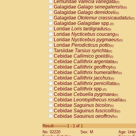
Lemuridae
Varecia variegata
(0)
Galagidae
Galago senegalensis
(0)
Galagidae
Galago demidovii
(0)
Galagidae
Otolemur crassicaudatus
(0)
Galagidae
Galagidae
spp.
(0)
Loridae
Loris tardigradus
(0)
Loridae
Nycticebus coucang
(0)
Loridae
Nycticebus pygmaeus
(0)
Loridae
Perodicticus potto
(0)
Tarsiidae
Tarsius syrichta
(0)
Cebidae
Callimico goeldii
(0)
Cebidae
Callithrix argentata
(0)
Cebidae
Callithrix geoffroyi
(0)
Cebidae
Callithrix humeralifer
(0)
Cebidae
Callithrix jacchus
(0)
Cebidae
Callithrix penicillata
(0)
Cebidae
Callithrix
spp.
(0)
Cebidae
Cebuella pygmaea
(0)
Cebidae
Leontopithecus rosalia
(0)
Cebidae
Saguinus bicolor
(0)
Cebidae
Saguinus fuscicollis
(0)
Cebidae
Saguinus geoffroyi
(0)
Cebidae
Saguinus imperator
(0)
Result-----------1 - 1 of 1
Cebidae
Saguinus labiatus
(0)
No: 02220
Sex: M
Age: Unk
Cebidae
Saguinus leucopus
(0)