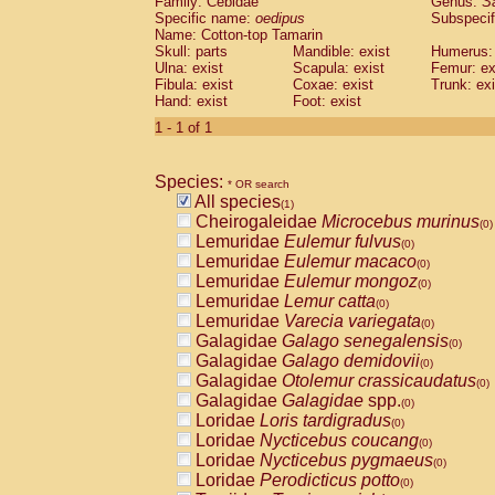
Family: Cebidae
Genus:
S
Cebidae
Saguinus midas
(0)
Specific name:
oedipus
Subspecif
Cebidae
Saguinus mystax
(0)
Name: Cotton-top Tamarin
Cebidae
Saguinus nigricollis
Skull: parts
Mandible: exist
(0)
Humerus: 
Cebidae
Saguinus oedipus
Ulna: exist
Scapula: exist
Femur: ex
(1)
Fibula: exist
Coxae: exist
Trunk: exi
Cebidae
Saguinus weddelli
(0)
Hand: exist
Foot: exist
Cebidae
Saguinus
spp.
(0)
Cebidae
Aotus trivirgatus
1 - 1 of 1
(0)
Cebidae
Cebus albifrons
(0)
Cebidae
Cebus apella
(0)
Species:
Cebidae
Cebus capucinus
* OR search
(0)
All species
Cebidae
Cebus nigrivittatus
(1)
(0)
Cheirogaleidae
Microcebus murinus
Cebidae
Cebus
spp.
(0)
(0)
Lemuridae
Eulemur fulvus
Cebidae
Saimiri boliviensis
(0)
(0)
Lemuridae
Eulemur macaco
Cebidae
Saimiri sciureus
(0)
(0)
Lemuridae
Eulemur mongoz
Atelidae
Alouatta caraya
(0)
(0)
Lemuridae
Lemur catta
Atelidae
Alouatta fusca
(0)
(0)
Lemuridae
Varecia variegata
Atelidae
Alouatta seniculus
(0)
(0)
Galagidae
Galago senegalensis
Atelidae
Alouatta
spp.
(0)
(0)
Galagidae
Galago demidovii
Atelidae
Ateles belzebuth
(0)
(0)
Galagidae
Otolemur crassicaudatus
Atelidae
Ateles geoffroyi
(0)
(0)
Galagidae
Galagidae
spp.
Atelidae
Ateles paniscus
(0)
(0)
Loridae
Loris tardigradus
Atelidae
Ateles
spp.
(0)
(0)
Loridae
Nycticebus coucang
Atelidae
Lagothrix lagothricha
(0)
(0)
Loridae
Nycticebus pygmaeus
Atelidae
Lagothrix lagothricha cana
(0)
(0)
Loridae
Perodicticus potto
Pitheciidae
Cacajao calvus rubicundu
(0)