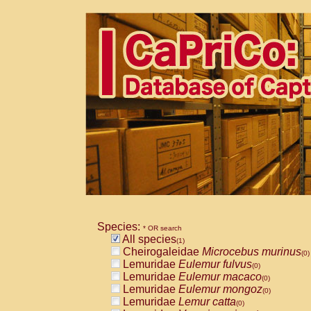
Species:
* OR search
All species
(1)
Cheirogaleidae
Microcebus murinus
(0)
Lemuridae
Eulemur fulvus
(0)
Lemuridae
Eulemur macaco
(0)
Lemuridae
Eulemur mongoz
(0)
Lemuridae
Lemur catta
(0)