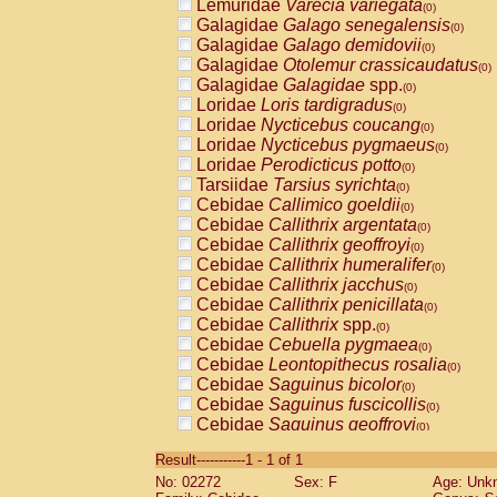
Lemuridae
Varecia variegata
(0)
Galagidae
Galago senegalensis
(0)
Galagidae
Galago demidovii
(0)
Galagidae
Otolemur crassicaudatus
(0)
Galagidae
Galagidae
spp.
(0)
Loridae
Loris tardigradus
(0)
Loridae
Nycticebus coucang
(0)
Loridae
Nycticebus pygmaeus
(0)
Loridae
Perodicticus potto
(0)
Tarsiidae
Tarsius syrichta
(0)
Cebidae
Callimico goeldii
(0)
Cebidae
Callithrix argentata
(0)
Cebidae
Callithrix geoffroyi
(0)
Cebidae
Callithrix humeralifer
(0)
Cebidae
Callithrix jacchus
(0)
Cebidae
Callithrix penicillata
(0)
Cebidae
Callithrix
spp.
(0)
Cebidae
Cebuella pygmaea
(0)
Cebidae
Leontopithecus rosalia
(0)
Cebidae
Saguinus bicolor
(0)
Cebidae
Saguinus fuscicollis
(0)
Cebidae
Saguinus geoffroyi
(0)
Cebidae
Saguinus imperator
(0)
Result-----------1 - 1 of 1
Cebidae
Saguinus labiatus
(0)
No: 02272
Sex: F
Age: Unk
Cebidae
Saguinus leucopus
(0)