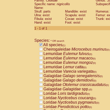
Family: Cebidae
Genus:
S
Cebidae
Saguinus midas
(0)
Specific name:
nigricollis
Subspecif
Cebidae
Saguinus mystax
(0)
Name:
Cebidae
Saguinus nigricollis
Skull: parts
Mandible: exist
(1)
Humerus: 
Cebidae
Saguinus oedipus
Ulna: exist
Scapula: exist
Femur: ex
(0)
Fibula: exist
Coxae: exist
Trunk: exi
Cebidae
Saguinus weddelli
(0)
Hand: exist
Foot: exist
Cebidae
Saguinus
spp.
(0)
Cebidae
Aotus trivirgatus
1 - 1 of 1
(0)
Cebidae
Cebus albifrons
(0)
Cebidae
Cebus apella
(0)
Species:
Cebidae
Cebus capucinus
* OR search
(0)
All species
Cebidae
Cebus nigrivittatus
(1)
(0)
Cheirogaleidae
Microcebus murinus
Cebidae
Cebus
spp.
(0)
(0)
Lemuridae
Eulemur fulvus
Cebidae
Saimiri boliviensis
(0)
(0)
Lemuridae
Eulemur macaco
Cebidae
Saimiri sciureus
(0)
(0)
Lemuridae
Eulemur mongoz
Atelidae
Alouatta caraya
(0)
(0)
Lemuridae
Lemur catta
Atelidae
Alouatta fusca
(0)
(0)
Lemuridae
Varecia variegata
Atelidae
Alouatta seniculus
(0)
(0)
Galagidae
Galago senegalensis
Atelidae
Alouatta
spp.
(0)
(0)
Galagidae
Galago demidovii
Atelidae
Ateles belzebuth
(0)
(0)
Galagidae
Otolemur crassicaudatus
Atelidae
Ateles geoffroyi
(0)
(0)
Galagidae
Galagidae
spp.
Atelidae
Ateles paniscus
(0)
(0)
Loridae
Loris tardigradus
Atelidae
Ateles
spp.
(0)
(0)
Loridae
Nycticebus coucang
Atelidae
Lagothrix lagothricha
(0)
(0)
Loridae
Nycticebus pygmaeus
Atelidae
Lagothrix lagothricha cana
(0)
(0)
Loridae
Perodicticus potto
Pitheciidae
Cacajao calvus rubicundu
(0)