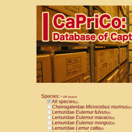
Species:
* OR search
All species
(1)
Cheirogaleidae
Microcebus murinus
(0)
Lemuridae
Eulemur fulvus
(0)
Lemuridae
Eulemur macaco
(0)
Lemuridae
Eulemur mongoz
(0)
Lemuridae
Lemur catta
(0)