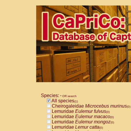
Species:
* OR search
All species
(1)
Cheirogaleidae
Microcebus murinus
(0)
Lemuridae
Eulemur fulvus
(0)
Lemuridae
Eulemur macaco
(0)
Lemuridae
Eulemur mongoz
(0)
Lemuridae
Lemur catta
(0)