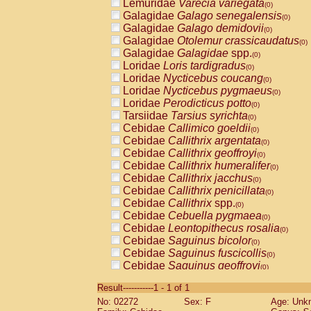
Lemuridae
Varecia variegata
(0)
Galagidae
Galago senegalensis
(0)
Galagidae
Galago demidovii
(0)
Galagidae
Otolemur crassicaudatus
(0)
Galagidae
Galagidae
spp.
(0)
Loridae
Loris tardigradus
(0)
Loridae
Nycticebus coucang
(0)
Loridae
Nycticebus pygmaeus
(0)
Loridae
Perodicticus potto
(0)
Tarsiidae
Tarsius syrichta
(0)
Cebidae
Callimico goeldii
(0)
Cebidae
Callithrix argentata
(0)
Cebidae
Callithrix geoffroyi
(0)
Cebidae
Callithrix humeralifer
(0)
Cebidae
Callithrix jacchus
(0)
Cebidae
Callithrix penicillata
(0)
Cebidae
Callithrix
spp.
(0)
Cebidae
Cebuella pygmaea
(0)
Cebidae
Leontopithecus rosalia
(0)
Cebidae
Saguinus bicolor
(0)
Cebidae
Saguinus fuscicollis
(0)
Cebidae
Saguinus geoffroyi
(0)
Cebidae
Saguinus imperator
(0)
Result-----------1 - 1 of 1
Cebidae
Saguinus labiatus
(0)
No: 02272
Sex: F
Age: Unk
Cebidae
Saguinus leucopus
(0)