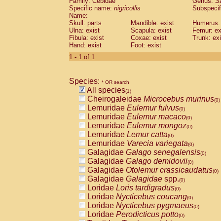
Family: Cebidae
Genus:
S
Cebidae
Saguinus midas
(0)
Specific name:
nigricollis
Subspecif
Cebidae
Saguinus mystax
(0)
Name:
Cebidae
Saguinus nigricollis
Skull: parts
Mandible: exist
(1)
Humerus: 
Cebidae
Saguinus oedipus
Ulna: exist
Scapula: exist
Femur: ex
(0)
Fibula: exist
Coxae: exist
Trunk: exi
Cebidae
Saguinus weddelli
(0)
Hand: exist
Foot: exist
Cebidae
Saguinus
spp.
(0)
Cebidae
Aotus trivirgatus
1 - 1 of 1
(0)
Cebidae
Cebus albifrons
(0)
Cebidae
Cebus apella
(0)
Species:
Cebidae
Cebus capucinus
* OR search
(0)
All species
Cebidae
Cebus nigrivittatus
(1)
(0)
Cheirogaleidae
Microcebus murinus
Cebidae
Cebus
spp.
(0)
(0)
Lemuridae
Eulemur fulvus
Cebidae
Saimiri boliviensis
(0)
(0)
Lemuridae
Eulemur macaco
Cebidae
Saimiri sciureus
(0)
(0)
Lemuridae
Eulemur mongoz
Atelidae
Alouatta caraya
(0)
(0)
Lemuridae
Lemur catta
Atelidae
Alouatta fusca
(0)
(0)
Lemuridae
Varecia variegata
Atelidae
Alouatta seniculus
(0)
(0)
Galagidae
Galago senegalensis
Atelidae
Alouatta
spp.
(0)
(0)
Galagidae
Galago demidovii
Atelidae
Ateles belzebuth
(0)
(0)
Galagidae
Otolemur crassicaudatus
Atelidae
Ateles geoffroyi
(0)
(0)
Galagidae
Galagidae
spp.
Atelidae
Ateles paniscus
(0)
(0)
Loridae
Loris tardigradus
Atelidae
Ateles
spp.
(0)
(0)
Loridae
Nycticebus coucang
Atelidae
Lagothrix lagothricha
(0)
(0)
Loridae
Nycticebus pygmaeus
Atelidae
Lagothrix lagothricha cana
(0)
(0)
Loridae
Perodicticus potto
Pitheciidae
Cacajao calvus rubicundu
(0)