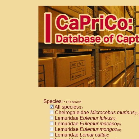
Species:
* OR search
All species
(1)
Cheirogaleidae
Microcebus murinus
(0)
Lemuridae
Eulemur fulvus
(0)
Lemuridae
Eulemur macaco
(0)
Lemuridae
Eulemur mongoz
(0)
Lemuridae
Lemur catta
(0)