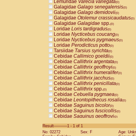
Lemuridae
Varecia variegata
(0)
Galagidae
Galago senegalensis
(0)
Galagidae
Galago demidovii
(0)
Galagidae
Otolemur crassicaudatus
(0)
Galagidae
Galagidae
spp.
(0)
Loridae
Loris tardigradus
(0)
Loridae
Nycticebus coucang
(0)
Loridae
Nycticebus pygmaeus
(0)
Loridae
Perodicticus potto
(0)
Tarsiidae
Tarsius syrichta
(0)
Cebidae
Callimico goeldii
(0)
Cebidae
Callithrix argentata
(0)
Cebidae
Callithrix geoffroyi
(0)
Cebidae
Callithrix humeralifer
(0)
Cebidae
Callithrix jacchus
(0)
Cebidae
Callithrix penicillata
(0)
Cebidae
Callithrix
spp.
(0)
Cebidae
Cebuella pygmaea
(0)
Cebidae
Leontopithecus rosalia
(0)
Cebidae
Saguinus bicolor
(0)
Cebidae
Saguinus fuscicollis
(0)
Cebidae
Saguinus geoffroyi
(0)
Cebidae
Saguinus imperator
(0)
Result-----------1 - 1 of 1
Cebidae
Saguinus labiatus
(0)
No: 02272
Sex: F
Age: Unk
Cebidae
Saguinus leucopus
(0)