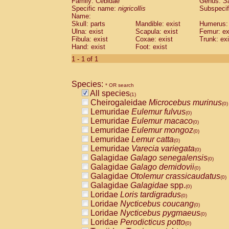
Family: Cebidae
Genus:
S
Cebidae
Saguinus midas
(0)
Specific name:
nigricollis
Subspecif
Cebidae
Saguinus mystax
(0)
Name:
Cebidae
Saguinus nigricollis
Skull: parts
Mandible: exist
(1)
Humerus: 
Cebidae
Saguinus oedipus
Ulna: exist
Scapula: exist
Femur: ex
(0)
Fibula: exist
Coxae: exist
Trunk: exi
Cebidae
Saguinus weddelli
(0)
Hand: exist
Foot: exist
Cebidae
Saguinus
spp.
(0)
Cebidae
Aotus trivirgatus
1 - 1 of 1
(0)
Cebidae
Cebus albifrons
(0)
Cebidae
Cebus apella
(0)
Species:
Cebidae
Cebus capucinus
* OR search
(0)
All species
Cebidae
Cebus nigrivittatus
(1)
(0)
Cheirogaleidae
Microcebus murinus
Cebidae
Cebus
spp.
(0)
(0)
Lemuridae
Eulemur fulvus
Cebidae
Saimiri boliviensis
(0)
(0)
Lemuridae
Eulemur macaco
Cebidae
Saimiri sciureus
(0)
(0)
Lemuridae
Eulemur mongoz
Atelidae
Alouatta caraya
(0)
(0)
Lemuridae
Lemur catta
Atelidae
Alouatta fusca
(0)
(0)
Lemuridae
Varecia variegata
Atelidae
Alouatta seniculus
(0)
(0)
Galagidae
Galago senegalensis
Atelidae
Alouatta
spp.
(0)
(0)
Galagidae
Galago demidovii
Atelidae
Ateles belzebuth
(0)
(0)
Galagidae
Otolemur crassicaudatus
Atelidae
Ateles geoffroyi
(0)
(0)
Galagidae
Galagidae
spp.
Atelidae
Ateles paniscus
(0)
(0)
Loridae
Loris tardigradus
Atelidae
Ateles
spp.
(0)
(0)
Loridae
Nycticebus coucang
Atelidae
Lagothrix lagothricha
(0)
(0)
Loridae
Nycticebus pygmaeus
Atelidae
Lagothrix lagothricha cana
(0)
(0)
Loridae
Perodicticus potto
Pitheciidae
Cacajao calvus rubicundu
(0)