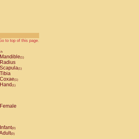
Go to top of this page.
ch
Mandible
(1)
Radius
Scapula
(1)
Tibia
Coxae
(1)
Hand
(1)
Female
Infant
(0)
Adult
(0)