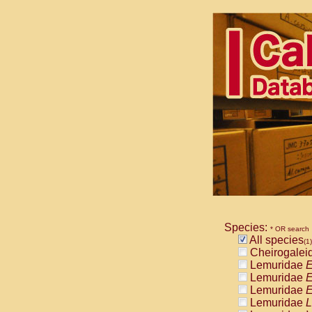
Species:
* OR search
All species
(1)
Cheirogalei
Lemuridae
E
Lemuridae
E
Lemuridae
E
Lemuridae
L