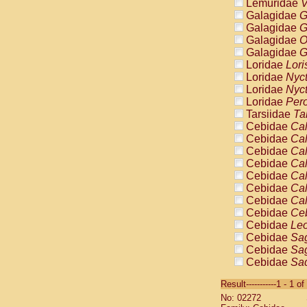
Lemuridae
V
Galagidae
G
Galagidae
G
Galagidae
O
Galagidae
G
Loridae
Lori
Loridae
Nyc
Loridae
Nyc
Loridae
Pero
Tarsiidae
Ta
Cebidae
Cal
Cebidae
Cal
Cebidae
Cal
Cebidae
Cal
Cebidae
Cal
Cebidae
Cal
Cebidae
Cal
Cebidae
Ce
Cebidae
Leo
Cebidae
Sag
Cebidae
Sag
Cebidae
Sag
Cebidae
Sag
Result-----------1 - 1 of
Cebidae
Sag
No: 02272
Cebidae
Sa