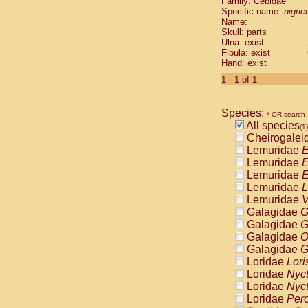
Family: Cebidae
Cebidae
Sa
Specific name:
nigrico
Cebidae
Sa
Name:
Cebidae
Sag
Skull: parts
Cebidae
Sa
Ulna: exist
Fibula: exist
Cebidae
Sag
Hand: exist
Cebidae
Sa
Cebidae
Aot
1 - 1 of 1
Cebidae
Ceb
Cebidae
Ceb
Species:
Cebidae
Ce
* OR search
All species
Cebidae
Ceb
(1)
Cheirogalei
Cebidae
Ce
Lemuridae
E
Cebidae
Sai
Lemuridae
E
Cebidae
Sai
Lemuridae
E
Atelidae
Alo
Lemuridae
L
Atelidae
Alo
Lemuridae
V
Atelidae
Alo
Galagidae
G
Atelidae
Alo
Galagidae
G
Atelidae
Ate
Galagidae
O
Atelidae
Ate
Galagidae
G
Atelidae
Ate
Loridae
Lori
Atelidae
Ate
Loridae
Nyc
Atelidae
Lag
Loridae
Nyc
Atelidae
Lag
Loridae
Pero
Pitheciidae