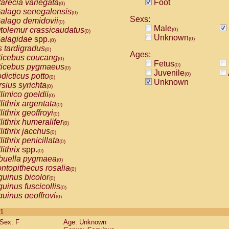
arecia variegata
Foot
(0)
alago senegalensis
(0)
Sexs:
alago demidovii
(0)
Male
tolemur crassicaudatus
(0)
(0)
Unknown
alagidae
spp.
(0)
(0)
s tardigradus
(0)
Ages:
ticebus coucang
(0)
Fetus
(0)
ticebus pygmaeus
(0)
Juvenile
(0)
dicticus potto
(0)
Unknown
rsius syrichta
(0)
limico goeldii
(0)
lithrix argentata
(0)
lithrix geoffroyi
(0)
lithrix humeralifer
(0)
lithrix jacchus
(0)
lithrix penicillata
(0)
lithrix
spp.
(0)
buella pygmaea
(0)
ntopithecus rosalia
(0)
uinus bicolor
(0)
uinus fuscicollis
(0)
uinus geoffroyi
(0)
uinus imperator
(0)
 1
uinus labiatus
(0)
Sex: F
Age: Unknown
guinus leucopus
(0)