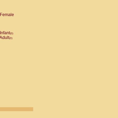
Female
Infant
(0)
Adult
(0)