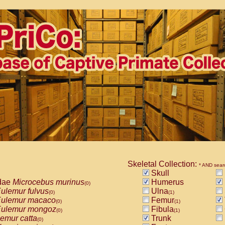
Skeletal Collection:
* AND sear
Skull
dae
Microcebus murinus
Humerus
(0)
ulemur fulvus
Ulna
(0)
(1)
ulemur macaco
Femur
(0)
(1)
ulemur mongoz
Fibula
(0)
(1)
emur catta
Trunk
(0)