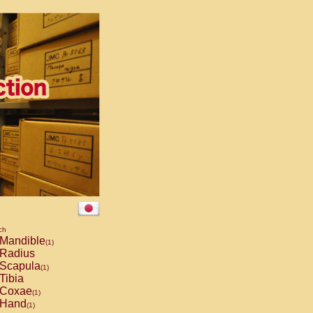
ch
Mandible
(1)
Radius
Scapula
(1)
Tibia
Coxae
(1)
Hand
(1)