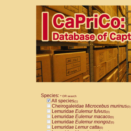
Species:
* OR search
All species
(1)
Cheirogaleidae
Microcebus murinus
(0)
Lemuridae
Eulemur fulvus
(0)
Lemuridae
Eulemur macaco
(0)
Lemuridae
Eulemur mongoz
(0)
Lemuridae
Lemur catta
(0)