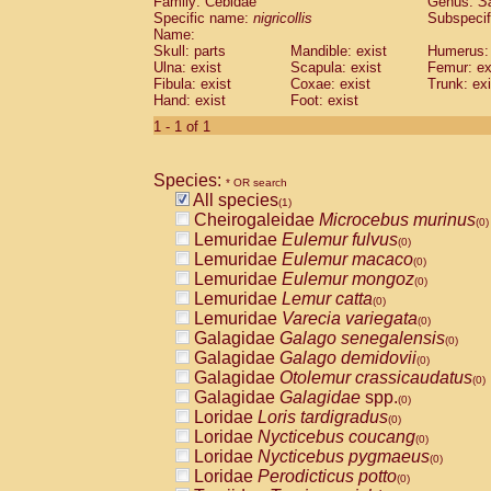
Family: Cebidae
Genus:
S
Cebidae
Saguinus midas
(0)
Specific name:
nigricollis
Subspecif
Cebidae
Saguinus mystax
(0)
Name:
Cebidae
Saguinus nigricollis
Skull: parts
Mandible: exist
(1)
Humerus: 
Cebidae
Saguinus oedipus
Ulna: exist
Scapula: exist
Femur: ex
(0)
Fibula: exist
Coxae: exist
Trunk: exi
Cebidae
Saguinus weddelli
(0)
Hand: exist
Foot: exist
Cebidae
Saguinus
spp.
(0)
Cebidae
Aotus trivirgatus
1 - 1 of 1
(0)
Cebidae
Cebus albifrons
(0)
Cebidae
Cebus apella
(0)
Species:
Cebidae
Cebus capucinus
* OR search
(0)
All species
Cebidae
Cebus nigrivittatus
(1)
(0)
Cheirogaleidae
Microcebus murinus
Cebidae
Cebus
spp.
(0)
(0)
Lemuridae
Eulemur fulvus
Cebidae
Saimiri boliviensis
(0)
(0)
Lemuridae
Eulemur macaco
Cebidae
Saimiri sciureus
(0)
(0)
Lemuridae
Eulemur mongoz
Atelidae
Alouatta caraya
(0)
(0)
Lemuridae
Lemur catta
Atelidae
Alouatta fusca
(0)
(0)
Lemuridae
Varecia variegata
Atelidae
Alouatta seniculus
(0)
(0)
Galagidae
Galago senegalensis
Atelidae
Alouatta
spp.
(0)
(0)
Galagidae
Galago demidovii
Atelidae
Ateles belzebuth
(0)
(0)
Galagidae
Otolemur crassicaudatus
Atelidae
Ateles geoffroyi
(0)
(0)
Galagidae
Galagidae
spp.
Atelidae
Ateles paniscus
(0)
(0)
Loridae
Loris tardigradus
Atelidae
Ateles
spp.
(0)
(0)
Loridae
Nycticebus coucang
Atelidae
Lagothrix lagothricha
(0)
(0)
Loridae
Nycticebus pygmaeus
Atelidae
Lagothrix lagothricha cana
(0)
(0)
Loridae
Perodicticus potto
Pitheciidae
Cacajao calvus rubicundu
(0)