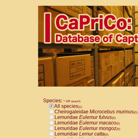
Species:
* OR search
All species
(1)
Cheirogaleidae
Microcebus murinus
(0)
Lemuridae
Eulemur fulvus
(0)
Lemuridae
Eulemur macaco
(0)
Lemuridae
Eulemur mongoz
(0)
Lemuridae
Lemur catta
(0)