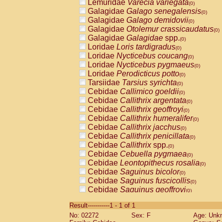
Lemuridae
Varecia variegata
(0)
Galagidae
Galago senegalensis
(0)
Galagidae
Galago demidovii
(0)
Galagidae
Otolemur crassicaudatus
(0)
Galagidae
Galagidae
spp.
(0)
Loridae
Loris tardigradus
(0)
Loridae
Nycticebus coucang
(0)
Loridae
Nycticebus pygmaeus
(0)
Loridae
Perodicticus potto
(0)
Tarsiidae
Tarsius syrichta
(0)
Cebidae
Callimico goeldii
(0)
Cebidae
Callithrix argentata
(0)
Cebidae
Callithrix geoffroyi
(0)
Cebidae
Callithrix humeralifer
(0)
Cebidae
Callithrix jacchus
(0)
Cebidae
Callithrix penicillata
(0)
Cebidae
Callithrix
spp.
(0)
Cebidae
Cebuella pygmaea
(0)
Cebidae
Leontopithecus rosalia
(0)
Cebidae
Saguinus bicolor
(0)
Cebidae
Saguinus fuscicollis
(0)
Cebidae
Saguinus geoffroyi
(0)
Cebidae
Saguinus imperator
(0)
Result-----------1 - 1 of 1
Cebidae
Saguinus labiatus
(0)
No: 02272
Sex: F
Age: Unk
Cebidae
Saguinus leucopus
(0)