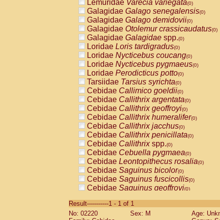
Lemuridae
Varecia variegata
(0)
Galagidae
Galago senegalensis
(0)
Galagidae
Galago demidovii
(0)
Galagidae
Otolemur crassicaudatus
(0)
Galagidae
Galagidae
spp.
(0)
Loridae
Loris tardigradus
(0)
Loridae
Nycticebus coucang
(0)
Loridae
Nycticebus pygmaeus
(0)
Loridae
Perodicticus potto
(0)
Tarsiidae
Tarsius syrichta
(0)
Cebidae
Callimico goeldii
(0)
Cebidae
Callithrix argentata
(0)
Cebidae
Callithrix geoffroyi
(0)
Cebidae
Callithrix humeralifer
(0)
Cebidae
Callithrix jacchus
(0)
Cebidae
Callithrix penicillata
(0)
Cebidae
Callithrix
spp.
(0)
Cebidae
Cebuella pygmaea
(0)
Cebidae
Leontopithecus rosalia
(0)
Cebidae
Saguinus bicolor
(0)
Cebidae
Saguinus fuscicollis
(0)
Cebidae
Saguinus geoffroyi
(0)
Cebidae
Saguinus imperator
(0)
Result-----------1 - 1 of 1
Cebidae
Saguinus labiatus
(0)
No: 02220
Sex: M
Age: Unk
Cebidae
Saguinus leucopus
(0)