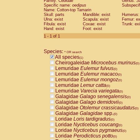
Family: Cebidae
Genus:
S
Cebidae
Saguinus midas
(0)
Specific name:
oedipus
Subspecif
Cebidae
Saguinus mystax
(0)
Name: Cotton-top Tamarin
Cebidae
Saguinus nigricollis
Skull: parts
Mandible: exist
(0)
Humerus: 
Cebidae
Saguinus oedipus
Ulna: exist
Scapula: exist
Femur: ex
(1)
Fibula: exist
Coxae: exist
Trunk: exi
Cebidae
Saguinus weddelli
(0)
Hand: exist
Foot: exist
Cebidae
Saguinus
spp.
(0)
Cebidae
Aotus trivirgatus
1 - 1 of 1
(0)
Cebidae
Cebus albifrons
(0)
Cebidae
Cebus apella
(0)
Species:
Cebidae
Cebus capucinus
* OR search
(0)
All species
Cebidae
Cebus nigrivittatus
(1)
(0)
Cheirogaleidae
Microcebus murinus
Cebidae
Cebus
spp.
(0)
(0)
Lemuridae
Eulemur fulvus
Cebidae
Saimiri boliviensis
(0)
(0)
Lemuridae
Eulemur macaco
Cebidae
Saimiri sciureus
(0)
(0)
Lemuridae
Eulemur mongoz
Atelidae
Alouatta caraya
(0)
(0)
Lemuridae
Lemur catta
Atelidae
Alouatta fusca
(0)
(0)
Lemuridae
Varecia variegata
Atelidae
Alouatta seniculus
(0)
(0)
Galagidae
Galago senegalensis
Atelidae
Alouatta
spp.
(0)
(0)
Galagidae
Galago demidovii
Atelidae
Ateles belzebuth
(0)
(0)
Galagidae
Otolemur crassicaudatus
Atelidae
Ateles geoffroyi
(0)
(0)
Galagidae
Galagidae
spp.
Atelidae
Ateles paniscus
(0)
(0)
Loridae
Loris tardigradus
Atelidae
Ateles
spp.
(0)
(0)
Loridae
Nycticebus coucang
Atelidae
Lagothrix lagothricha
(0)
(0)
Loridae
Nycticebus pygmaeus
Atelidae
Lagothrix lagothricha cana
(0)
(0)
Loridae
Perodicticus potto
Pitheciidae
Cacajao calvus rubicundu
(0)