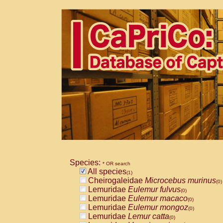
Species:
* OR search
All species
(1)
Cheirogaleidae
Microcebus murinus
(0)
Lemuridae
Eulemur fulvus
(0)
Lemuridae
Eulemur macaco
(0)
Lemuridae
Eulemur mongoz
(0)
Lemuridae
Lemur catta
(0)