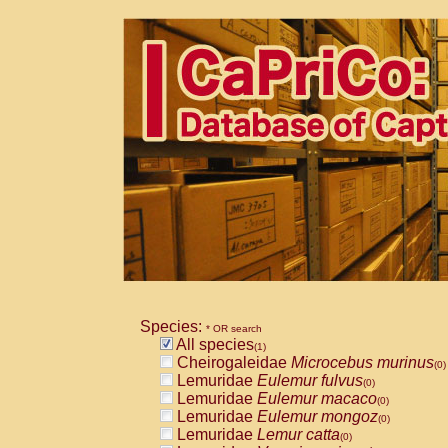
Species:
* OR search
All species
(1)
Cheirogaleidae
Microcebus murinus
(0)
Lemuridae
Eulemur fulvus
(0)
Lemuridae
Eulemur macaco
(0)
Lemuridae
Eulemur mongoz
(0)
Lemuridae
Lemur catta
(0)