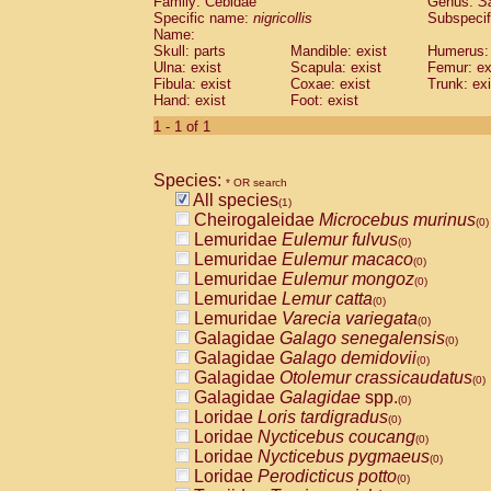
Family: Cebidae
Genus:
S
Cebidae
Saguinus midas
(0)
Specific name:
nigricollis
Subspecif
Cebidae
Saguinus mystax
(0)
Name:
Cebidae
Saguinus nigricollis
Skull: parts
Mandible: exist
(1)
Humerus: 
Cebidae
Saguinus oedipus
Ulna: exist
Scapula: exist
Femur: ex
(0)
Fibula: exist
Coxae: exist
Trunk: exi
Cebidae
Saguinus weddelli
(0)
Hand: exist
Foot: exist
Cebidae
Saguinus
spp.
(0)
Cebidae
Aotus trivirgatus
1 - 1 of 1
(0)
Cebidae
Cebus albifrons
(0)
Cebidae
Cebus apella
(0)
Species:
Cebidae
Cebus capucinus
* OR search
(0)
All species
Cebidae
Cebus nigrivittatus
(1)
(0)
Cheirogaleidae
Microcebus murinus
Cebidae
Cebus
spp.
(0)
(0)
Lemuridae
Eulemur fulvus
Cebidae
Saimiri boliviensis
(0)
(0)
Lemuridae
Eulemur macaco
Cebidae
Saimiri sciureus
(0)
(0)
Lemuridae
Eulemur mongoz
Atelidae
Alouatta caraya
(0)
(0)
Lemuridae
Lemur catta
Atelidae
Alouatta fusca
(0)
(0)
Lemuridae
Varecia variegata
Atelidae
Alouatta seniculus
(0)
(0)
Galagidae
Galago senegalensis
Atelidae
Alouatta
spp.
(0)
(0)
Galagidae
Galago demidovii
Atelidae
Ateles belzebuth
(0)
(0)
Galagidae
Otolemur crassicaudatus
Atelidae
Ateles geoffroyi
(0)
(0)
Galagidae
Galagidae
spp.
Atelidae
Ateles paniscus
(0)
(0)
Loridae
Loris tardigradus
Atelidae
Ateles
spp.
(0)
(0)
Loridae
Nycticebus coucang
Atelidae
Lagothrix lagothricha
(0)
(0)
Loridae
Nycticebus pygmaeus
Atelidae
Lagothrix lagothricha cana
(0)
(0)
Loridae
Perodicticus potto
Pitheciidae
Cacajao calvus rubicundu
(0)