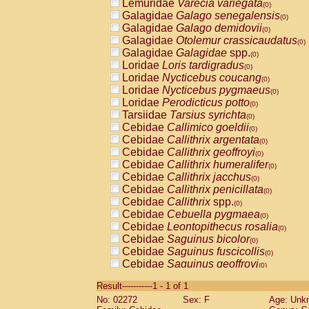
Lemuridae
Varecia variegata
(0)
Galagidae
Galago senegalensis
(0)
Galagidae
Galago demidovii
(0)
Galagidae
Otolemur crassicaudatus
(0)
Galagidae
Galagidae
spp.
(0)
Loridae
Loris tardigradus
(0)
Loridae
Nycticebus coucang
(0)
Loridae
Nycticebus pygmaeus
(0)
Loridae
Perodicticus potto
(0)
Tarsiidae
Tarsius syrichta
(0)
Cebidae
Callimico goeldii
(0)
Cebidae
Callithrix argentata
(0)
Cebidae
Callithrix geoffroyi
(0)
Cebidae
Callithrix humeralifer
(0)
Cebidae
Callithrix jacchus
(0)
Cebidae
Callithrix penicillata
(0)
Cebidae
Callithrix
spp.
(0)
Cebidae
Cebuella pygmaea
(0)
Cebidae
Leontopithecus rosalia
(0)
Cebidae
Saguinus bicolor
(0)
Cebidae
Saguinus fuscicollis
(0)
Cebidae
Saguinus geoffroyi
(0)
Cebidae
Saguinus imperator
(0)
Result-----------1 - 1 of 1
Cebidae
Saguinus labiatus
(0)
No: 02272
Sex: F
Age: Unk
Cebidae
Saguinus leucopus
(0)