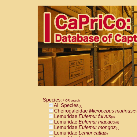
Species:
* OR search
All Species
(1)
Cheirogaleidae
Microcebus murinus
(0)
Lemuridae
Eulemur fulvus
(0)
Lemuridae
Eulemur macaco
(0)
Lemuridae
Eulemur mongoz
(0)
Lemuridae
Lemur catta
(0)