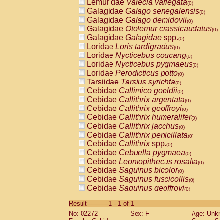
Lemuridae
Varecia variegata
(0)
Galagidae
Galago senegalensis
(0)
Galagidae
Galago demidovii
(0)
Galagidae
Otolemur crassicaudatus
(0)
Galagidae
Galagidae
spp.
(0)
Loridae
Loris tardigradus
(0)
Loridae
Nycticebus coucang
(0)
Loridae
Nycticebus pygmaeus
(0)
Loridae
Perodicticus potto
(0)
Tarsiidae
Tarsius syrichta
(0)
Cebidae
Callimico goeldii
(0)
Cebidae
Callithrix argentata
(0)
Cebidae
Callithrix geoffroyi
(0)
Cebidae
Callithrix humeralifer
(0)
Cebidae
Callithrix jacchus
(0)
Cebidae
Callithrix penicillata
(0)
Cebidae
Callithrix
spp.
(0)
Cebidae
Cebuella pygmaea
(0)
Cebidae
Leontopithecus rosalia
(0)
Cebidae
Saguinus bicolor
(0)
Cebidae
Saguinus fuscicollis
(0)
Cebidae
Saguinus geoffroyi
(0)
Cebidae
Saguinus imperator
(0)
Result-----------1 - 1 of 1
Cebidae
Saguinus labiatus
(0)
No: 02272
Sex: F
Age: Unk
Cebidae
Saguinus leucopus
(0)