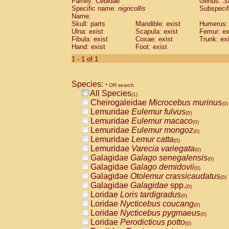
Family: Cebidae
Genus:
S
Cebidae
Saguinus midas
(0)
Specific name:
nigricollis
Subspecif
Cebidae
Saguinus mystax
(0)
Name:
Cebidae
Saguinus nigricollis
Skull: parts
Mandible: exist
(1)
Humerus: 
Cebidae
Saguinus oedipus
Ulna: exist
Scapula: exist
Femur: ex
(0)
Fibula: exist
Coxae: exist
Trunk: exi
Cebidae
Saguinus weddelli
(0)
Hand: exist
Foot: exist
Cebidae
Saguinus
spp.
(0)
Cebidae
Aotus trivirgatus
1 - 1 of 1
(0)
Cebidae
Cebus albifrons
(0)
Cebidae
Cebus apella
(0)
Species:
Cebidae
Cebus capucinus
* OR search
(0)
All Species
Cebidae
Cebus nigrivittatus
(1)
(0)
Cheirogaleidae
Microcebus murinus
Cebidae
Cebus
spp.
(0)
(0)
Lemuridae
Eulemur fulvus
Cebidae
Saimiri boliviensis
(0)
(0)
Lemuridae
Eulemur macaco
Cebidae
Saimiri sciureus
(0)
(0)
Lemuridae
Eulemur mongoz
Atelidae
Alouatta caraya
(0)
(0)
Lemuridae
Lemur catta
Atelidae
Alouatta fusca
(0)
(0)
Lemuridae
Varecia variegata
Atelidae
Alouatta seniculus
(0)
(0)
Galagidae
Galago senegalensis
Atelidae
Alouatta
spp.
(0)
(0)
Galagidae
Galago demidovii
Atelidae
Ateles belzebuth
(0)
(0)
Galagidae
Otolemur crassicaudatus
Atelidae
Ateles geoffroyi
(0)
(0)
Galagidae
Galagidae
spp.
Atelidae
Ateles paniscus
(0)
(0)
Loridae
Loris tardigradus
Atelidae
Ateles
spp.
(0)
(0)
Loridae
Nycticebus coucang
Atelidae
Lagothrix lagothricha
(0)
(0)
Loridae
Nycticebus pygmaeus
Atelidae
Lagothrix lagothricha cana
(0)
(0)
Loridae
Perodicticus potto
Pitheciidae
Cacajao calvus rubicundu
(0)