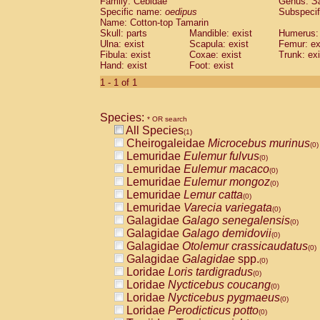
Family: Cebidae
Genus:
S
Cebidae
Saguinus midas
(0)
Specific name:
oedipus
Subspecif
Cebidae
Saguinus mystax
(0)
Name: Cotton-top Tamarin
Cebidae
Saguinus nigricollis
Skull: parts
Mandible: exist
(0)
Humerus: 
Cebidae
Saguinus oedipus
Ulna: exist
Scapula: exist
Femur: ex
(1)
Fibula: exist
Coxae: exist
Trunk: exi
Cebidae
Saguinus weddelli
(0)
Hand: exist
Foot: exist
Cebidae
Saguinus
spp.
(0)
Cebidae
Aotus trivirgatus
1 - 1 of 1
(0)
Cebidae
Cebus albifrons
(0)
Cebidae
Cebus apella
(0)
Species:
Cebidae
Cebus capucinus
* OR search
(0)
All Species
Cebidae
Cebus nigrivittatus
(1)
(0)
Cheirogaleidae
Microcebus murinus
Cebidae
Cebus
spp.
(0)
(0)
Lemuridae
Eulemur fulvus
Cebidae
Saimiri boliviensis
(0)
(0)
Lemuridae
Eulemur macaco
Cebidae
Saimiri sciureus
(0)
(0)
Lemuridae
Eulemur mongoz
Atelidae
Alouatta caraya
(0)
(0)
Lemuridae
Lemur catta
Atelidae
Alouatta fusca
(0)
(0)
Lemuridae
Varecia variegata
Atelidae
Alouatta seniculus
(0)
(0)
Galagidae
Galago senegalensis
Atelidae
Alouatta
spp.
(0)
(0)
Galagidae
Galago demidovii
Atelidae
Ateles belzebuth
(0)
(0)
Galagidae
Otolemur crassicaudatus
Atelidae
Ateles geoffroyi
(0)
(0)
Galagidae
Galagidae
spp.
Atelidae
Ateles paniscus
(0)
(0)
Loridae
Loris tardigradus
Atelidae
Ateles
spp.
(0)
(0)
Loridae
Nycticebus coucang
Atelidae
Lagothrix lagothricha
(0)
(0)
Loridae
Nycticebus pygmaeus
Atelidae
Lagothrix lagothricha cana
(0)
(0)
Loridae
Perodicticus potto
Pitheciidae
Cacajao calvus rubicundu
(0)