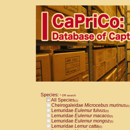
Species:
* OR search
All Species
(1)
Cheirogaleidae
Microcebus murinus
(0)
Lemuridae
Eulemur fulvus
(0)
Lemuridae
Eulemur macaco
(0)
Lemuridae
Eulemur mongoz
(0)
Lemuridae
Lemur catta
(0)