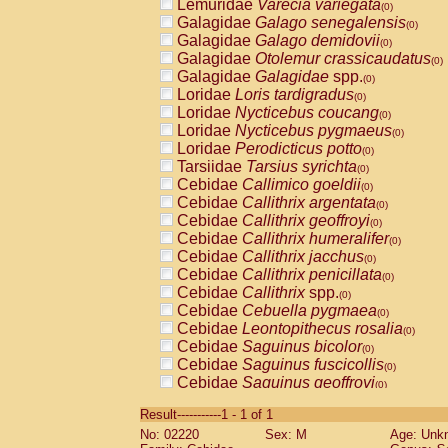
Lemuridae
Varecia variegata
(0)
Galagidae
Galago senegalensis
(0)
Galagidae
Galago demidovii
(0)
Galagidae
Otolemur crassicaudatus
(0)
Galagidae
Galagidae
spp.
(0)
Loridae
Loris tardigradus
(0)
Loridae
Nycticebus coucang
(0)
Loridae
Nycticebus pygmaeus
(0)
Loridae
Perodicticus potto
(0)
Tarsiidae
Tarsius syrichta
(0)
Cebidae
Callimico goeldii
(0)
Cebidae
Callithrix argentata
(0)
Cebidae
Callithrix geoffroyi
(0)
Cebidae
Callithrix humeralifer
(0)
Cebidae
Callithrix jacchus
(0)
Cebidae
Callithrix penicillata
(0)
Cebidae
Callithrix
spp.
(0)
Cebidae
Cebuella pygmaea
(0)
Cebidae
Leontopithecus rosalia
(0)
Cebidae
Saguinus bicolor
(0)
Cebidae
Saguinus fuscicollis
(0)
Cebidae
Saguinus geoffroyi
(0)
Cebidae
Saguinus imperator
(0)
Result-----------1 - 1 of 1
Cebidae
Saguinus labiatus
(0)
No: 02220
Sex: M
Age: Unk
Cebidae
Saguinus leucopus
(0)