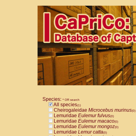
Species:
* OR search
All species
(1)
Cheirogaleidae
Microcebus murinus
(0)
Lemuridae
Eulemur fulvus
(0)
Lemuridae
Eulemur macaco
(0)
Lemuridae
Eulemur mongoz
(0)
Lemuridae
Lemur catta
(0)