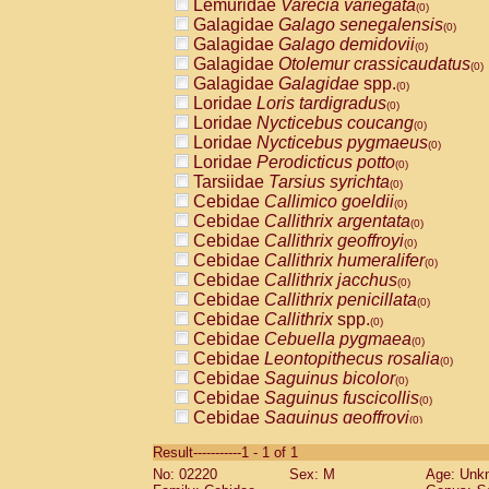
Lemuridae
Varecia variegata
(0)
Galagidae
Galago senegalensis
(0)
Galagidae
Galago demidovii
(0)
Galagidae
Otolemur crassicaudatus
(0)
Galagidae
Galagidae
spp.
(0)
Loridae
Loris tardigradus
(0)
Loridae
Nycticebus coucang
(0)
Loridae
Nycticebus pygmaeus
(0)
Loridae
Perodicticus potto
(0)
Tarsiidae
Tarsius syrichta
(0)
Cebidae
Callimico goeldii
(0)
Cebidae
Callithrix argentata
(0)
Cebidae
Callithrix geoffroyi
(0)
Cebidae
Callithrix humeralifer
(0)
Cebidae
Callithrix jacchus
(0)
Cebidae
Callithrix penicillata
(0)
Cebidae
Callithrix
spp.
(0)
Cebidae
Cebuella pygmaea
(0)
Cebidae
Leontopithecus rosalia
(0)
Cebidae
Saguinus bicolor
(0)
Cebidae
Saguinus fuscicollis
(0)
Cebidae
Saguinus geoffroyi
(0)
Cebidae
Saguinus imperator
(0)
Result-----------1 - 1 of 1
Cebidae
Saguinus labiatus
(0)
No: 02220
Sex: M
Age: Unk
Cebidae
Saguinus leucopus
(0)