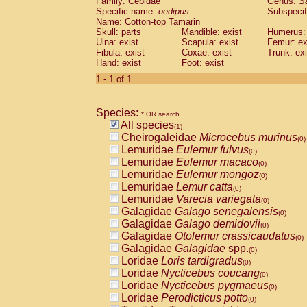
Family: Cebidae
Genus:
S
Cebidae
Saguinus midas
(0)
Specific name:
oedipus
Subspecif
Cebidae
Saguinus mystax
(0)
Name: Cotton-top Tamarin
Cebidae
Saguinus nigricollis
Skull: parts
Mandible: exist
(0)
Humerus: 
Cebidae
Saguinus oedipus
Ulna: exist
Scapula: exist
Femur: ex
(1)
Fibula: exist
Coxae: exist
Trunk: exi
Cebidae
Saguinus weddelli
(0)
Hand: exist
Foot: exist
Cebidae
Saguinus
spp.
(0)
Cebidae
Aotus trivirgatus
1 - 1 of 1
(0)
Cebidae
Cebus albifrons
(0)
Cebidae
Cebus apella
(0)
Species:
Cebidae
Cebus capucinus
* OR search
(0)
All species
Cebidae
Cebus nigrivittatus
(1)
(0)
Cheirogaleidae
Microcebus murinus
Cebidae
Cebus
spp.
(0)
(0)
Lemuridae
Eulemur fulvus
Cebidae
Saimiri boliviensis
(0)
(0)
Lemuridae
Eulemur macaco
Cebidae
Saimiri sciureus
(0)
(0)
Lemuridae
Eulemur mongoz
Atelidae
Alouatta caraya
(0)
(0)
Lemuridae
Lemur catta
Atelidae
Alouatta fusca
(0)
(0)
Lemuridae
Varecia variegata
Atelidae
Alouatta seniculus
(0)
(0)
Galagidae
Galago senegalensis
Atelidae
Alouatta
spp.
(0)
(0)
Galagidae
Galago demidovii
Atelidae
Ateles belzebuth
(0)
(0)
Galagidae
Otolemur crassicaudatus
Atelidae
Ateles geoffroyi
(0)
(0)
Galagidae
Galagidae
spp.
Atelidae
Ateles paniscus
(0)
(0)
Loridae
Loris tardigradus
Atelidae
Ateles
spp.
(0)
(0)
Loridae
Nycticebus coucang
Atelidae
Lagothrix lagothricha
(0)
(0)
Loridae
Nycticebus pygmaeus
Atelidae
Lagothrix lagothricha cana
(0)
(0)
Loridae
Perodicticus potto
Pitheciidae
Cacajao calvus rubicundu
(0)