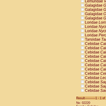
Lemuridae
V
Galagidae
G
Galagidae
G
Galagidae
O
Galagidae
G
Loridae
Lori
Loridae
Nyc
Loridae
Nyc
Loridae
Pero
Tarsiidae
Ta
Cebidae
Cal
Cebidae
Cal
Cebidae
Cal
Cebidae
Cal
Cebidae
Cal
Cebidae
Cal
Cebidae
Cal
Cebidae
Ce
Cebidae
Leo
Cebidae
Sag
Cebidae
Sag
Cebidae
Sag
Cebidae
Sag
Result-----------1 - 1 of
Cebidae
Sag
No: 02220
Cebidae
Sa