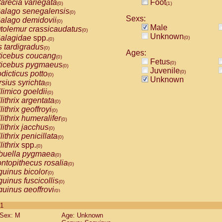
arecia variegata
Foot
(0)
(1)
alago senegalensis
(0)
Sexs:
alago demidovii
(0)
Male
tolemur crassicaudatus
(0)
Unknown
alagidae
spp.
(0)
(0)
s tardigradus
(0)
Ages:
ticebus coucang
(0)
Fetus
(0)
ticebus pygmaeus
(0)
Juvenile
(0)
dicticus potto
(0)
Unknown
rsius syrichta
(0)
limico goeldii
(0)
lithrix argentata
(0)
lithrix geoffroyi
(0)
lithrix humeralifer
(0)
lithrix jacchus
(0)
lithrix penicillata
(0)
lithrix
spp.
(0)
buella pygmaea
(0)
ntopithecus rosalia
(0)
uinus bicolor
(0)
uinus fuscicollis
(0)
uinus geoffroyi
(0)
uinus imperator
(0)
 1
uinus labiatus
(0)
Sex: M
Age: Unknown
guinus leucopus
(0)