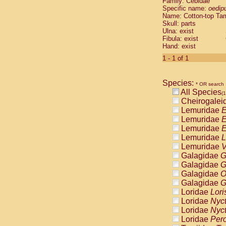
Family: Cebidae
Cebidae
Sa
Specific name:
oedip
Cebidae
Sa
Name: Cotton-top Ta
Cebidae
Sag
Skull: parts
Cebidae
Sa
Ulna: exist
Fibula: exist
Cebidae
Sag
Hand: exist
Cebidae
Sa
Cebidae
Aot
1 - 1 of 1
Cebidae
Ceb
Cebidae
Ceb
Species:
Cebidae
Ce
* OR search
All Species
Cebidae
Ceb
(1
Cheirogalei
Cebidae
Ce
Lemuridae
E
Cebidae
Sai
Lemuridae
E
Cebidae
Sai
Lemuridae
E
Atelidae
Alo
Lemuridae
L
Atelidae
Alo
Lemuridae
V
Atelidae
Alo
Galagidae
G
Atelidae
Alo
Galagidae
G
Atelidae
Ate
Galagidae
O
Atelidae
Ate
Galagidae
G
Atelidae
Ate
Loridae
Lori
Atelidae
Ate
Loridae
Nyc
Atelidae
Lag
Loridae
Nyc
Atelidae
Lag
Loridae
Pero
Pitheciidae