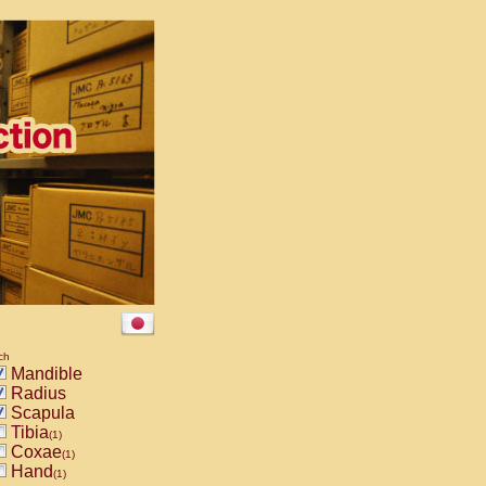
ch
Mandible
Radius
Scapula
Tibia
(1)
Coxae
(1)
Hand
(1)