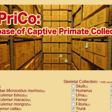
Skeletal Collection:
* AND sear
Skull
)
(1)
dae
Microcebus murinus
Humerus
(0)
ulemur fulvus
Ulna
(0)
(1)
ulemur macaco
Femur
(0)
ulemur mongoz
Fibula
(0)
(1)
emur catta
Trunk
(0)