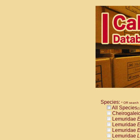
Species:
* OR search
All Species
(1
Cheirogalei
Lemuridae
E
Lemuridae
E
Lemuridae
E
Lemuridae
L