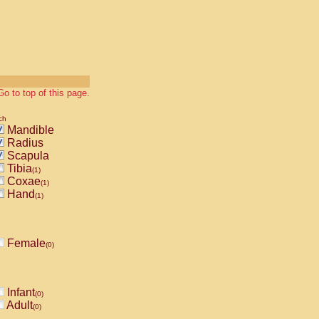
Go to top of this page.
ch
Mandible
Radius
Scapula
Tibia
(1)
Coxae
(1)
Hand
(1)
Female
(0)
Infant
(0)
Adult
(0)