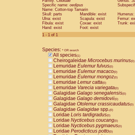
Family: Cebidae
Genus:
S
Cebidae
Saguinus midas
(0)
Specific name:
oedipus
Subspecif
Cebidae
Saguinus mystax
(0)
Name: Cotton-top Tamarin
Cebidae
Saguinus nigricollis
Skull: parts
Mandible: exist
(0)
Humerus: 
Cebidae
Saguinus oedipus
Ulna: exist
Scapula: exist
Femur: ex
(1)
Fibula: exist
Coxae: exist
Trunk: exi
Cebidae
Saguinus weddelli
(0)
Hand: exist
Foot: exist
Cebidae
Saguinus
spp.
(0)
Cebidae
Aotus trivirgatus
1 - 1 of 1
(0)
Cebidae
Cebus albifrons
(0)
Cebidae
Cebus apella
(0)
Species:
Cebidae
Cebus capucinus
* OR search
(0)
All species
Cebidae
Cebus nigrivittatus
(1)
(0)
Cheirogaleidae
Microcebus murinus
Cebidae
Cebus
spp.
(0)
(0)
Lemuridae
Eulemur fulvus
Cebidae
Saimiri boliviensis
(0)
(0)
Lemuridae
Eulemur macaco
Cebidae
Saimiri sciureus
(0)
(0)
Lemuridae
Eulemur mongoz
Atelidae
Alouatta caraya
(0)
(0)
Lemuridae
Lemur catta
Atelidae
Alouatta fusca
(0)
(0)
Lemuridae
Varecia variegata
Atelidae
Alouatta seniculus
(0)
(0)
Galagidae
Galago senegalensis
Atelidae
Alouatta
spp.
(0)
(0)
Galagidae
Galago demidovii
Atelidae
Ateles belzebuth
(0)
(0)
Galagidae
Otolemur crassicaudatus
Atelidae
Ateles geoffroyi
(0)
(0)
Galagidae
Galagidae
spp.
Atelidae
Ateles paniscus
(0)
(0)
Loridae
Loris tardigradus
Atelidae
Ateles
spp.
(0)
(0)
Loridae
Nycticebus coucang
Atelidae
Lagothrix lagothricha
(0)
(0)
Loridae
Nycticebus pygmaeus
Atelidae
Lagothrix lagothricha cana
(0)
(0)
Loridae
Perodicticus potto
Pitheciidae
Cacajao calvus rubicundu
(0)