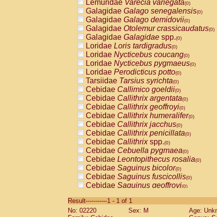
Lemuridae
Varecia variegata
(0)
Galagidae
Galago senegalensis
(0)
Galagidae
Galago demidovii
(0)
Galagidae
Otolemur crassicaudatus
(0)
Galagidae
Galagidae
spp.
(0)
Loridae
Loris tardigradus
(0)
Loridae
Nycticebus coucang
(0)
Loridae
Nycticebus pygmaeus
(0)
Loridae
Perodicticus potto
(0)
Tarsiidae
Tarsius syrichta
(0)
Cebidae
Callimico goeldii
(0)
Cebidae
Callithrix argentata
(0)
Cebidae
Callithrix geoffroyi
(0)
Cebidae
Callithrix humeralifer
(0)
Cebidae
Callithrix jacchus
(0)
Cebidae
Callithrix penicillata
(0)
Cebidae
Callithrix
spp.
(0)
Cebidae
Cebuella pygmaea
(0)
Cebidae
Leontopithecus rosalia
(0)
Cebidae
Saguinus bicolor
(0)
Cebidae
Saguinus fuscicollis
(0)
Cebidae
Saguinus geoffroyi
(0)
Cebidae
Saguinus imperator
(0)
Result-----------1 - 1 of 1
Cebidae
Saguinus labiatus
(0)
No: 02220
Sex: M
Age: Unk
Cebidae
Saguinus leucopus
(0)