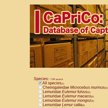
Species:
* OR search
All species
(1)
Cheirogaleidae
Microcebus murinus
(0)
Lemuridae
Eulemur fulvus
(0)
Lemuridae
Eulemur macaco
(0)
Lemuridae
Eulemur mongoz
(0)
Lemuridae
Lemur catta
(0)