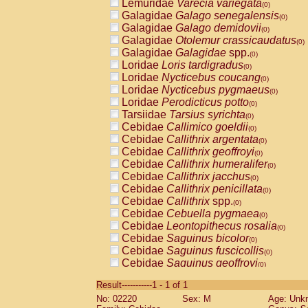
Lemuridae
Varecia variegata
(0)
Galagidae
Galago senegalensis
(0)
Galagidae
Galago demidovii
(0)
Galagidae
Otolemur crassicaudatus
(0)
Galagidae
Galagidae
spp.
(0)
Loridae
Loris tardigradus
(0)
Loridae
Nycticebus coucang
(0)
Loridae
Nycticebus pygmaeus
(0)
Loridae
Perodicticus potto
(0)
Tarsiidae
Tarsius syrichta
(0)
Cebidae
Callimico goeldii
(0)
Cebidae
Callithrix argentata
(0)
Cebidae
Callithrix geoffroyi
(0)
Cebidae
Callithrix humeralifer
(0)
Cebidae
Callithrix jacchus
(0)
Cebidae
Callithrix penicillata
(0)
Cebidae
Callithrix
spp.
(0)
Cebidae
Cebuella pygmaea
(0)
Cebidae
Leontopithecus rosalia
(0)
Cebidae
Saguinus bicolor
(0)
Cebidae
Saguinus fuscicollis
(0)
Cebidae
Saguinus geoffroyi
(0)
Cebidae
Saguinus imperator
(0)
Result-----------1 - 1 of 1
Cebidae
Saguinus labiatus
(0)
No: 02220
Sex: M
Age: Unk
Cebidae
Saguinus leucopus
(0)