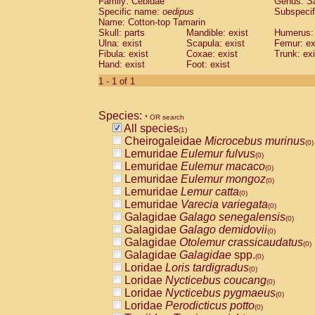
Family: Cebidae
Genus:
S
Cebidae
Saguinus midas
(0)
Specific name:
oedipus
Subspecif
Cebidae
Saguinus mystax
(0)
Name: Cotton-top Tamarin
Cebidae
Saguinus nigricollis
Skull: parts
Mandible: exist
(0)
Humerus: 
Cebidae
Saguinus oedipus
Ulna: exist
Scapula: exist
Femur: ex
(1)
Fibula: exist
Coxae: exist
Trunk: exi
Cebidae
Saguinus weddelli
(0)
Hand: exist
Foot: exist
Cebidae
Saguinus
spp.
(0)
Cebidae
Aotus trivirgatus
1 - 1 of 1
(0)
Cebidae
Cebus albifrons
(0)
Cebidae
Cebus apella
(0)
Species:
Cebidae
Cebus capucinus
* OR search
(0)
All species
Cebidae
Cebus nigrivittatus
(1)
(0)
Cheirogaleidae
Microcebus murinus
Cebidae
Cebus
spp.
(0)
(0)
Lemuridae
Eulemur fulvus
Cebidae
Saimiri boliviensis
(0)
(0)
Lemuridae
Eulemur macaco
Cebidae
Saimiri sciureus
(0)
(0)
Lemuridae
Eulemur mongoz
Atelidae
Alouatta caraya
(0)
(0)
Lemuridae
Lemur catta
Atelidae
Alouatta fusca
(0)
(0)
Lemuridae
Varecia variegata
Atelidae
Alouatta seniculus
(0)
(0)
Galagidae
Galago senegalensis
Atelidae
Alouatta
spp.
(0)
(0)
Galagidae
Galago demidovii
Atelidae
Ateles belzebuth
(0)
(0)
Galagidae
Otolemur crassicaudatus
Atelidae
Ateles geoffroyi
(0)
(0)
Galagidae
Galagidae
spp.
Atelidae
Ateles paniscus
(0)
(0)
Loridae
Loris tardigradus
Atelidae
Ateles
spp.
(0)
(0)
Loridae
Nycticebus coucang
Atelidae
Lagothrix lagothricha
(0)
(0)
Loridae
Nycticebus pygmaeus
Atelidae
Lagothrix lagothricha cana
(0)
(0)
Loridae
Perodicticus potto
Pitheciidae
Cacajao calvus rubicundu
(0)