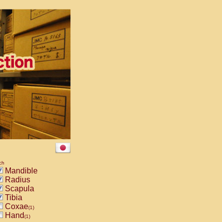
ch
Mandible
Radius
Scapula
Tibia
Coxae
(1)
Hand
(1)