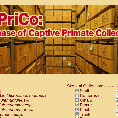
Skeletal Collection:
* AND sear
Skull
)
dae
Microcebus murinus
Humerus
(0)
(1)
ulemur fulvus
Ulna
(0)
(1)
ulemur macaco
Femur
(0)
ulemur mongoz
Fibula
(0)
emur catta
Trunk
(0)