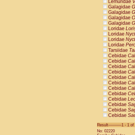
Lemuridae
V
Galagidae
G
Galagidae
G
Galagidae
O
Galagidae
G
Loridae
Lori
Loridae
Nyc
Loridae
Nyc
Loridae
Pero
Tarsiidae
Ta
Cebidae
Cal
Cebidae
Cal
Cebidae
Cal
Cebidae
Cal
Cebidae
Cal
Cebidae
Cal
Cebidae
Cal
Cebidae
Ce
Cebidae
Leo
Cebidae
Sag
Cebidae
Sag
Cebidae
Sag
Cebidae
Sag
Result-----------1 - 1 of
Cebidae
Sag
No: 02220
Cebidae
Sa