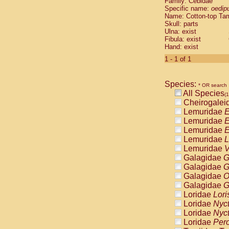
Family: Cebidae
Cebidae
Sa
Specific name:
oedip
Cebidae
Sa
Name: Cotton-top Ta
Cebidae
Sag
Skull: parts
Cebidae
Sa
Ulna: exist
Fibula: exist
Cebidae
Sag
Hand: exist
Cebidae
Sa
Cebidae
Aot
1 - 1 of 1
Cebidae
Ceb
Cebidae
Ceb
Species:
Cebidae
Ce
* OR search
All Species
Cebidae
Ceb
(1
Cheirogalei
Cebidae
Ce
Lemuridae
E
Cebidae
Sai
Lemuridae
E
Cebidae
Sai
Lemuridae
E
Atelidae
Alo
Lemuridae
L
Atelidae
Alo
Lemuridae
V
Atelidae
Alo
Galagidae
G
Atelidae
Alo
Galagidae
G
Atelidae
Ate
Galagidae
O
Atelidae
Ate
Galagidae
G
Atelidae
Ate
Loridae
Lori
Atelidae
Ate
Loridae
Nyc
Atelidae
Lag
Loridae
Nyc
Atelidae
Lag
Loridae
Pero
Pitheciidae