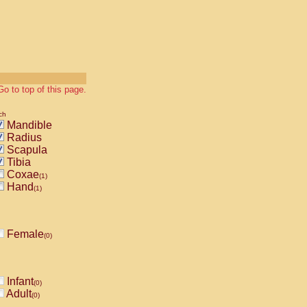
Go to top of this page.
ch
Mandible
Radius
Scapula
Tibia
Coxae
(1)
Hand
(1)
Female
(0)
Infant
(0)
Adult
(0)