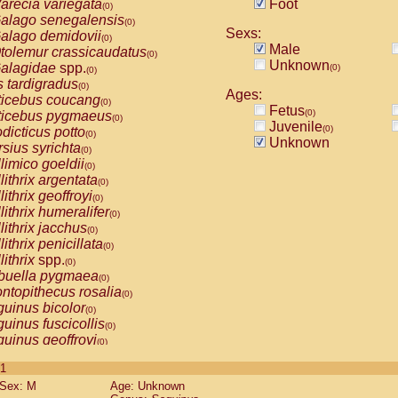
arecia variegata
Foot
(0)
alago senegalensis
(0)
Sexs:
alago demidovii
(0)
Male
tolemur crassicaudatus
(0)
Unknown
alagidae
spp.
(0)
(0)
s tardigradus
(0)
Ages:
ticebus coucang
(0)
Fetus
(0)
ticebus pygmaeus
(0)
Juvenile
(0)
dicticus potto
(0)
Unknown
rsius syrichta
(0)
limico goeldii
(0)
lithrix argentata
(0)
lithrix geoffroyi
(0)
lithrix humeralifer
(0)
lithrix jacchus
(0)
lithrix penicillata
(0)
lithrix
spp.
(0)
buella pygmaea
(0)
ntopithecus rosalia
(0)
uinus bicolor
(0)
uinus fuscicollis
(0)
uinus geoffroyi
(0)
uinus imperator
(0)
 1
uinus labiatus
(0)
Sex: M
Age: Unknown
guinus leucopus
(0)