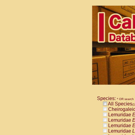
Species:
* OR search
All Species
(1
Cheirogalei
Lemuridae
E
Lemuridae
E
Lemuridae
E
Lemuridae
L