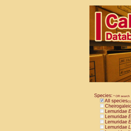
Species:
* OR search
All species
(1)
Cheirogalei
Lemuridae
E
Lemuridae
E
Lemuridae
E
Lemuridae
L