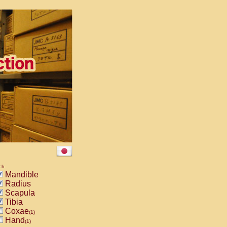
ch
Mandible
Radius
Scapula
Tibia
Coxae
(1)
Hand
(1)