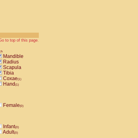
Go to top of this page.
ch
Mandible
Radius
Scapula
Tibia
Coxae
(1)
Hand
(1)
Female
(0)
Infant
(0)
Adult
(0)