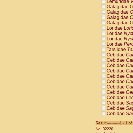
Lemuridae
V
Galagidae
G
Galagidae
G
Galagidae
O
Galagidae
G
Loridae
Lori
Loridae
Nyc
Loridae
Nyc
Loridae
Pero
Tarsiidae
Ta
Cebidae
Cal
Cebidae
Cal
Cebidae
Cal
Cebidae
Cal
Cebidae
Cal
Cebidae
Cal
Cebidae
Cal
Cebidae
Ce
Cebidae
Leo
Cebidae
Sag
Cebidae
Sag
Cebidae
Sag
Cebidae
Sag
Result-----------1 - 1 of
Cebidae
Sag
No: 02220
Cebidae
Sa