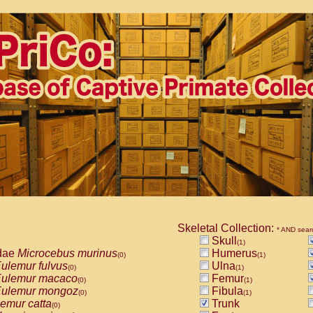
Skeletal Collection:
* AND sear
Skull
(1)
dae
Microcebus murinus
Humerus
(0)
(1)
ulemur fulvus
Ulna
(0)
(1)
ulemur macaco
Femur
(0)
(1)
ulemur mongoz
Fibula
(0)
(1)
emur catta
Trunk
(0)