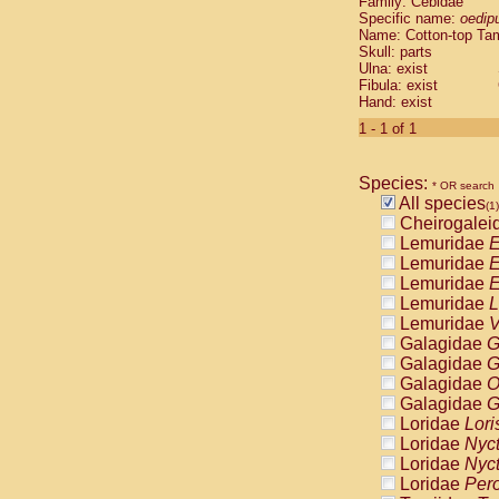
Family: Cebidae
Cebidae
Sa
Specific name:
oedip
Cebidae
Sa
Name: Cotton-top Ta
Cebidae
Sag
Skull: parts
Cebidae
Sa
Ulna: exist
Fibula: exist
Cebidae
Sag
Hand: exist
Cebidae
Sa
Cebidae
Aot
1 - 1 of 1
Cebidae
Ceb
Cebidae
Ceb
Species:
Cebidae
Ce
* OR search
All species
Cebidae
Ceb
(1)
Cheirogalei
Cebidae
Ce
Lemuridae
E
Cebidae
Sai
Lemuridae
E
Cebidae
Sai
Lemuridae
E
Atelidae
Alo
Lemuridae
L
Atelidae
Alo
Lemuridae
V
Atelidae
Alo
Galagidae
G
Atelidae
Alo
Galagidae
G
Atelidae
Ate
Galagidae
O
Atelidae
Ate
Galagidae
G
Atelidae
Ate
Loridae
Lori
Atelidae
Ate
Loridae
Nyc
Atelidae
Lag
Loridae
Nyc
Atelidae
Lag
Loridae
Pero
Pitheciidae