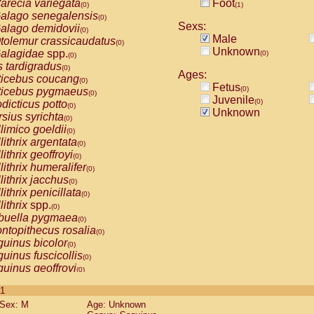
arecia variegata
Foot
(0)
(1)
alago senegalensis
(0)
Sexs:
alago demidovii
(0)
Male
tolemur crassicaudatus
(0)
Unknown
alagidae
spp.
(0)
(0)
s tardigradus
(0)
Ages:
ticebus coucang
(0)
Fetus
(0)
ticebus pygmaeus
(0)
Juvenile
(0)
dicticus potto
(0)
Unknown
rsius syrichta
(0)
limico goeldii
(0)
lithrix argentata
(0)
lithrix geoffroyi
(0)
lithrix humeralifer
(0)
lithrix jacchus
(0)
lithrix penicillata
(0)
lithrix
spp.
(0)
buella pygmaea
(0)
ntopithecus rosalia
(0)
uinus bicolor
(0)
uinus fuscicollis
(0)
uinus geoffroyi
(0)
uinus imperator
(0)
 1
uinus labiatus
(0)
Sex: M
Age: Unknown
guinus leucopus
(0)