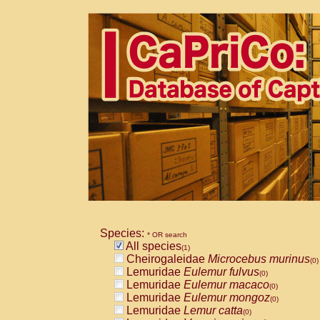
Species:
* OR search
All species
(1)
Cheirogaleidae
Microcebus murinus
(0)
Lemuridae
Eulemur fulvus
(0)
Lemuridae
Eulemur macaco
(0)
Lemuridae
Eulemur mongoz
(0)
Lemuridae
Lemur catta
(0)