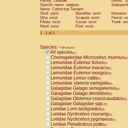
Family: Cebidae
Genus:
S
Cebidae
Saguinus midas
(0)
Specific name:
oedipus
Subspecif
Cebidae
Saguinus mystax
(0)
Name: Cotton-top Tamarin
Cebidae
Saguinus nigricollis
Skull: parts
Mandible: exist
(0)
Humerus: 
Cebidae
Saguinus oedipus
Ulna: exist
Scapula: exist
Femur: ex
(1)
Fibula: exist
Coxae: exist
Trunk: exi
Cebidae
Saguinus weddelli
(0)
Hand: exist
Foot: exist
Cebidae
Saguinus
spp.
(0)
Cebidae
Aotus trivirgatus
1 - 1 of 1
(0)
Cebidae
Cebus albifrons
(0)
Cebidae
Cebus apella
(0)
Species:
Cebidae
Cebus capucinus
* OR search
(0)
All species
Cebidae
Cebus nigrivittatus
(1)
(0)
Cheirogaleidae
Microcebus murinus
Cebidae
Cebus
spp.
(0)
(0)
Lemuridae
Eulemur fulvus
Cebidae
Saimiri boliviensis
(0)
(0)
Lemuridae
Eulemur macaco
Cebidae
Saimiri sciureus
(0)
(0)
Lemuridae
Eulemur mongoz
Atelidae
Alouatta caraya
(0)
(0)
Lemuridae
Lemur catta
Atelidae
Alouatta fusca
(0)
(0)
Lemuridae
Varecia variegata
Atelidae
Alouatta seniculus
(0)
(0)
Galagidae
Galago senegalensis
Atelidae
Alouatta
spp.
(0)
(0)
Galagidae
Galago demidovii
Atelidae
Ateles belzebuth
(0)
(0)
Galagidae
Otolemur crassicaudatus
Atelidae
Ateles geoffroyi
(0)
(0)
Galagidae
Galagidae
spp.
Atelidae
Ateles paniscus
(0)
(0)
Loridae
Loris tardigradus
Atelidae
Ateles
spp.
(0)
(0)
Loridae
Nycticebus coucang
Atelidae
Lagothrix lagothricha
(0)
(0)
Loridae
Nycticebus pygmaeus
Atelidae
Lagothrix lagothricha cana
(0)
(0)
Loridae
Perodicticus potto
Pitheciidae
Cacajao calvus rubicundu
(0)