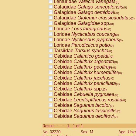
Lemuridae
Varecia variegata
(0)
Galagidae
Galago senegalensis
(0)
Galagidae
Galago demidovii
(0)
Galagidae
Otolemur crassicaudatus
(0)
Galagidae
Galagidae
spp.
(0)
Loridae
Loris tardigradus
(0)
Loridae
Nycticebus coucang
(0)
Loridae
Nycticebus pygmaeus
(0)
Loridae
Perodicticus potto
(0)
Tarsiidae
Tarsius syrichta
(0)
Cebidae
Callimico goeldii
(0)
Cebidae
Callithrix argentata
(0)
Cebidae
Callithrix geoffroyi
(0)
Cebidae
Callithrix humeralifer
(0)
Cebidae
Callithrix jacchus
(0)
Cebidae
Callithrix penicillata
(0)
Cebidae
Callithrix
spp.
(0)
Cebidae
Cebuella pygmaea
(0)
Cebidae
Leontopithecus rosalia
(0)
Cebidae
Saguinus bicolor
(0)
Cebidae
Saguinus fuscicollis
(0)
Cebidae
Saguinus geoffroyi
(0)
Cebidae
Saguinus imperator
(0)
Result-----------1 - 1 of 1
Cebidae
Saguinus labiatus
(0)
No: 02220
Sex: M
Age: Unk
Cebidae
Saguinus leucopus
(0)