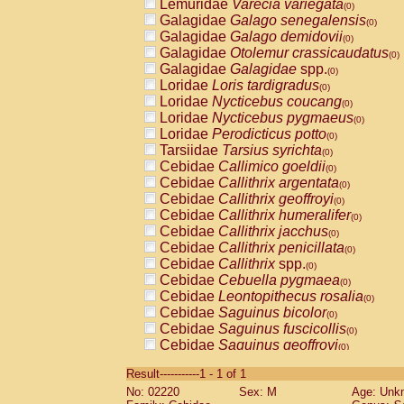
Lemuridae
Varecia variegata
(0)
Galagidae
Galago senegalensis
(0)
Galagidae
Galago demidovii
(0)
Galagidae
Otolemur crassicaudatus
(0)
Galagidae
Galagidae
spp.
(0)
Loridae
Loris tardigradus
(0)
Loridae
Nycticebus coucang
(0)
Loridae
Nycticebus pygmaeus
(0)
Loridae
Perodicticus potto
(0)
Tarsiidae
Tarsius syrichta
(0)
Cebidae
Callimico goeldii
(0)
Cebidae
Callithrix argentata
(0)
Cebidae
Callithrix geoffroyi
(0)
Cebidae
Callithrix humeralifer
(0)
Cebidae
Callithrix jacchus
(0)
Cebidae
Callithrix penicillata
(0)
Cebidae
Callithrix
spp.
(0)
Cebidae
Cebuella pygmaea
(0)
Cebidae
Leontopithecus rosalia
(0)
Cebidae
Saguinus bicolor
(0)
Cebidae
Saguinus fuscicollis
(0)
Cebidae
Saguinus geoffroyi
(0)
Cebidae
Saguinus imperator
(0)
Result-----------1 - 1 of 1
Cebidae
Saguinus labiatus
(0)
No: 02220
Sex: M
Age: Unk
Cebidae
Saguinus leucopus
(0)