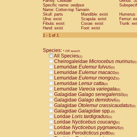
Family: Cebidae
Genus:
S
Cebidae
Saguinus midas
(0)
Specific name:
oedipus
Subspecif
Cebidae
Saguinus mystax
(0)
Name: Cotton-top Tamarin
Cebidae
Saguinus nigricollis
Skull: parts
Mandible: exist
(0)
Humerus: 
Cebidae
Saguinus oedipus
Ulna: exist
Scapula: exist
Femur: ex
(1)
Fibula: exist
Coxae: exist
Trunk: exi
Cebidae
Saguinus weddelli
(0)
Hand: exist
Foot: exist
Cebidae
Saguinus
spp.
(0)
Cebidae
Aotus trivirgatus
1 - 1 of 1
(0)
Cebidae
Cebus albifrons
(0)
Cebidae
Cebus apella
(0)
Species:
Cebidae
Cebus capucinus
* OR search
(0)
All Species
Cebidae
Cebus nigrivittatus
(1)
(0)
Cheirogaleidae
Microcebus murinus
Cebidae
Cebus
spp.
(0)
(0)
Lemuridae
Eulemur fulvus
Cebidae
Saimiri boliviensis
(0)
(0)
Lemuridae
Eulemur macaco
Cebidae
Saimiri sciureus
(0)
(0)
Lemuridae
Eulemur mongoz
Atelidae
Alouatta caraya
(0)
(0)
Lemuridae
Lemur catta
Atelidae
Alouatta fusca
(0)
(0)
Lemuridae
Varecia variegata
Atelidae
Alouatta seniculus
(0)
(0)
Galagidae
Galago senegalensis
Atelidae
Alouatta
spp.
(0)
(0)
Galagidae
Galago demidovii
Atelidae
Ateles belzebuth
(0)
(0)
Galagidae
Otolemur crassicaudatus
Atelidae
Ateles geoffroyi
(0)
(0)
Galagidae
Galagidae
spp.
Atelidae
Ateles paniscus
(0)
(0)
Loridae
Loris tardigradus
Atelidae
Ateles
spp.
(0)
(0)
Loridae
Nycticebus coucang
Atelidae
Lagothrix lagothricha
(0)
(0)
Loridae
Nycticebus pygmaeus
Atelidae
Lagothrix lagothricha cana
(0)
(0)
Loridae
Perodicticus potto
Pitheciidae
Cacajao calvus rubicundu
(0)