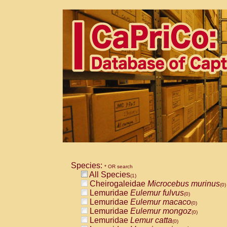
Species:
* OR search
All Species
(1)
Cheirogaleidae
Microcebus murinus
(0)
Lemuridae
Eulemur fulvus
(0)
Lemuridae
Eulemur macaco
(0)
Lemuridae
Eulemur mongoz
(0)
Lemuridae
Lemur catta
(0)