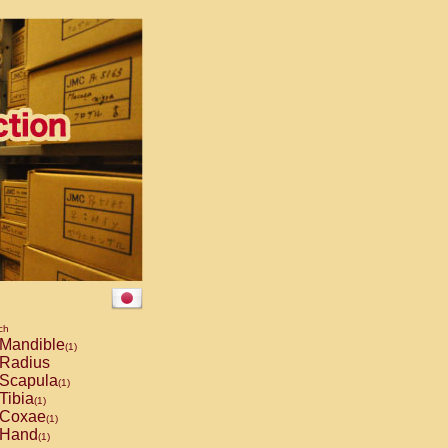
ch
Mandible
(1)
Radius
Scapula
(1)
Tibia
(1)
Coxae
(1)
Hand
(1)