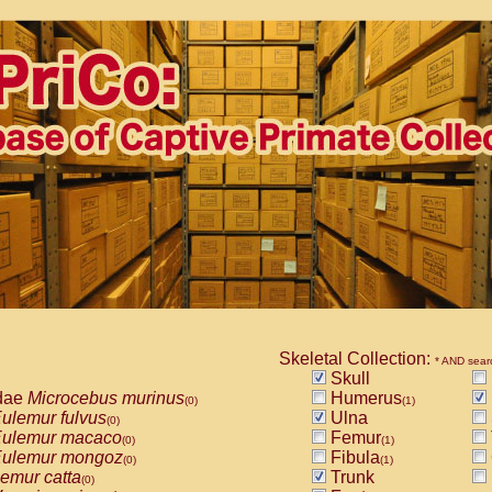
Skeletal Collection:
* AND sear
Skull
dae
Microcebus murinus
Humerus
(0)
(1)
ulemur fulvus
Ulna
(0)
ulemur macaco
Femur
(0)
(1)
ulemur mongoz
Fibula
(0)
(1)
emur catta
Trunk
(0)