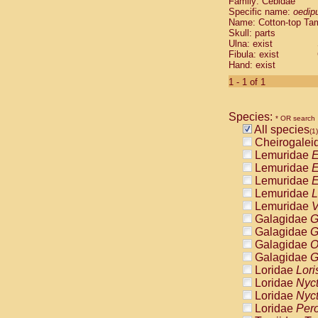
Family: Cebidae
Cebidae
Sa
Specific name:
oedip
Cebidae
Sa
Name: Cotton-top Ta
Cebidae
Sag
Skull: parts
Cebidae
Sa
Ulna: exist
Fibula: exist
Cebidae
Sag
Hand: exist
Cebidae
Sa
Cebidae
Aot
1 - 1 of 1
Cebidae
Ceb
Cebidae
Ceb
Species:
Cebidae
Ce
* OR search
All species
Cebidae
Ceb
(1)
Cheirogalei
Cebidae
Ce
Lemuridae
E
Cebidae
Sai
Lemuridae
E
Cebidae
Sai
Lemuridae
E
Atelidae
Alo
Lemuridae
L
Atelidae
Alo
Lemuridae
V
Atelidae
Alo
Galagidae
G
Atelidae
Alo
Galagidae
G
Atelidae
Ate
Galagidae
O
Atelidae
Ate
Galagidae
G
Atelidae
Ate
Loridae
Lori
Atelidae
Ate
Loridae
Nyc
Atelidae
Lag
Loridae
Nyc
Atelidae
Lag
Loridae
Pero
Pitheciidae