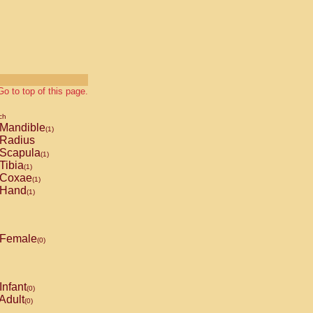
Go to top of this page.
ch
Mandible
(1)
Radius
Scapula
(1)
Tibia
(1)
Coxae
(1)
Hand
(1)
Female
(0)
Infant
(0)
Adult
(0)