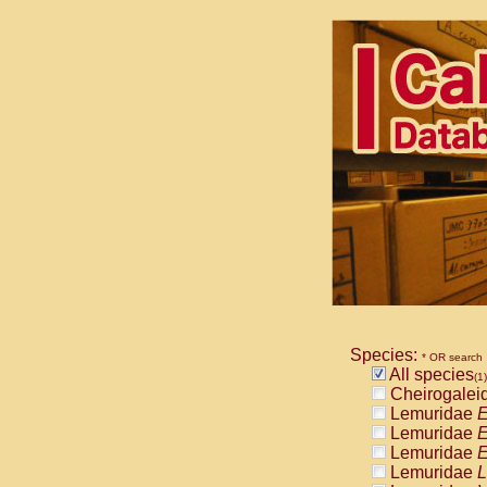
Species:
* OR search
All species
(1)
Cheirogalei
Lemuridae
E
Lemuridae
E
Lemuridae
E
Lemuridae
L