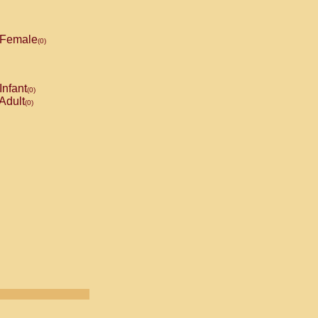
Female
(0)
Infant
(0)
Adult
(0)