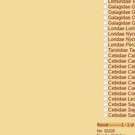
Lemuridae
V
Galagidae
G
Galagidae
G
Galagidae
O
Galagidae
G
Loridae
Lori
Loridae
Nyc
Loridae
Nyc
Loridae
Pero
Tarsiidae
Ta
Cebidae
Cal
Cebidae
Cal
Cebidae
Cal
Cebidae
Cal
Cebidae
Cal
Cebidae
Cal
Cebidae
Cal
Cebidae
Ce
Cebidae
Leo
Cebidae
Sag
Cebidae
Sag
Cebidae
Sag
Cebidae
Sag
Result-----------1 - 1 of
Cebidae
Sag
No: 02220
Cebidae
Sa