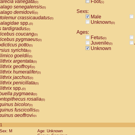
arecia variegata
Foot
(0)
(1)
alago senegalensis
(0)
Sexs:
alago demidovii
(0)
Male
tolemur crassicaudatus
(0)
Unknown
alagidae
spp.
(0)
(0)
s tardigradus
(0)
Ages:
ticebus coucang
(0)
Fetus
(0)
ticebus pygmaeus
(0)
Juvenile
(0)
dicticus potto
(0)
Unknown
rsius syrichta
(0)
limico goeldii
(0)
lithrix argentata
(0)
lithrix geoffroyi
(0)
lithrix humeralifer
(0)
lithrix jacchus
(0)
lithrix penicillata
(0)
lithrix
spp.
(0)
buella pygmaea
(0)
ntopithecus rosalia
(0)
uinus bicolor
(0)
uinus fuscicollis
(0)
uinus geoffroyi
(0)
uinus imperator
(0)
 1
uinus labiatus
(0)
Sex: M
Age: Unknown
guinus leucopus
(0)