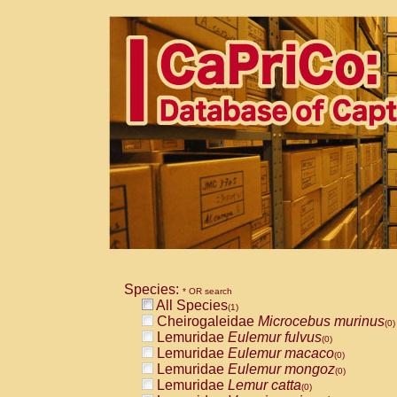
Species:
* OR search
All Species
(1)
Cheirogaleidae
Microcebus murinus
(0)
Lemuridae
Eulemur fulvus
(0)
Lemuridae
Eulemur macaco
(0)
Lemuridae
Eulemur mongoz
(0)
Lemuridae
Lemur catta
(0)