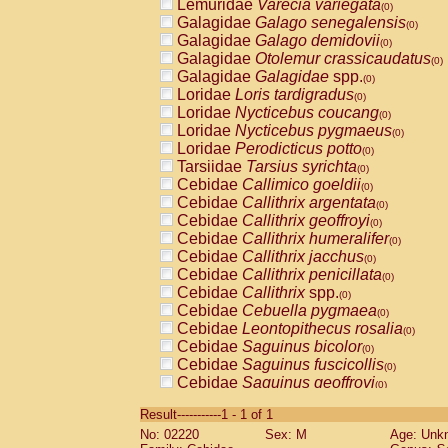
Lemuridae
Varecia variegata
(0)
Galagidae
Galago senegalensis
(0)
Galagidae
Galago demidovii
(0)
Galagidae
Otolemur crassicaudatus
(0)
Galagidae
Galagidae
spp.
(0)
Loridae
Loris tardigradus
(0)
Loridae
Nycticebus coucang
(0)
Loridae
Nycticebus pygmaeus
(0)
Loridae
Perodicticus potto
(0)
Tarsiidae
Tarsius syrichta
(0)
Cebidae
Callimico goeldii
(0)
Cebidae
Callithrix argentata
(0)
Cebidae
Callithrix geoffroyi
(0)
Cebidae
Callithrix humeralifer
(0)
Cebidae
Callithrix jacchus
(0)
Cebidae
Callithrix penicillata
(0)
Cebidae
Callithrix
spp.
(0)
Cebidae
Cebuella pygmaea
(0)
Cebidae
Leontopithecus rosalia
(0)
Cebidae
Saguinus bicolor
(0)
Cebidae
Saguinus fuscicollis
(0)
Cebidae
Saguinus geoffroyi
(0)
Cebidae
Saguinus imperator
(0)
Result-----------1 - 1 of 1
Cebidae
Saguinus labiatus
(0)
No: 02220
Sex: M
Age: Unk
Cebidae
Saguinus leucopus
(0)