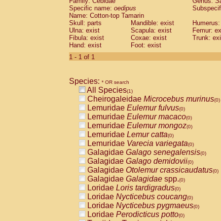
Family: Cebidae
Genus:
S
Cebidae
Saguinus midas
(0)
Specific name:
oedipus
Subspecif
Cebidae
Saguinus mystax
(0)
Name: Cotton-top Tamarin
Cebidae
Saguinus nigricollis
Skull: parts
Mandible: exist
(0)
Humerus: 
Cebidae
Saguinus oedipus
Ulna: exist
Scapula: exist
Femur: ex
(1)
Fibula: exist
Coxae: exist
Trunk: exi
Cebidae
Saguinus weddelli
(0)
Hand: exist
Foot: exist
Cebidae
Saguinus
spp.
(0)
Cebidae
Aotus trivirgatus
1 - 1 of 1
(0)
Cebidae
Cebus albifrons
(0)
Cebidae
Cebus apella
(0)
Species:
Cebidae
Cebus capucinus
* OR search
(0)
All Species
Cebidae
Cebus nigrivittatus
(1)
(0)
Cheirogaleidae
Microcebus murinus
Cebidae
Cebus
spp.
(0)
(0)
Lemuridae
Eulemur fulvus
Cebidae
Saimiri boliviensis
(0)
(0)
Lemuridae
Eulemur macaco
Cebidae
Saimiri sciureus
(0)
(0)
Lemuridae
Eulemur mongoz
Atelidae
Alouatta caraya
(0)
(0)
Lemuridae
Lemur catta
Atelidae
Alouatta fusca
(0)
(0)
Lemuridae
Varecia variegata
Atelidae
Alouatta seniculus
(0)
(0)
Galagidae
Galago senegalensis
Atelidae
Alouatta
spp.
(0)
(0)
Galagidae
Galago demidovii
Atelidae
Ateles belzebuth
(0)
(0)
Galagidae
Otolemur crassicaudatus
Atelidae
Ateles geoffroyi
(0)
(0)
Galagidae
Galagidae
spp.
Atelidae
Ateles paniscus
(0)
(0)
Loridae
Loris tardigradus
Atelidae
Ateles
spp.
(0)
(0)
Loridae
Nycticebus coucang
Atelidae
Lagothrix lagothricha
(0)
(0)
Loridae
Nycticebus pygmaeus
Atelidae
Lagothrix lagothricha cana
(0)
(0)
Loridae
Perodicticus potto
Pitheciidae
Cacajao calvus rubicundu
(0)