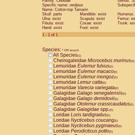
Family: Cebidae
Genus:
S
Cebidae
Saguinus midas
(0)
Specific name:
oedipus
Subspecif
Cebidae
Saguinus mystax
(0)
Name: Cotton-top Tamarin
Cebidae
Saguinus nigricollis
Skull: parts
Mandible: exist
(0)
Humerus: 
Cebidae
Saguinus oedipus
Ulna: exist
Scapula: exist
Femur: ex
(1)
Fibula: exist
Coxae: exist
Trunk: exi
Cebidae
Saguinus weddelli
(0)
Hand: exist
Foot: exist
Cebidae
Saguinus
spp.
(0)
Cebidae
Aotus trivirgatus
1 - 1 of 1
(0)
Cebidae
Cebus albifrons
(0)
Cebidae
Cebus apella
(0)
Species:
Cebidae
Cebus capucinus
* OR search
(0)
All Species
Cebidae
Cebus nigrivittatus
(1)
(0)
Cheirogaleidae
Microcebus murinus
Cebidae
Cebus
spp.
(0)
(0)
Lemuridae
Eulemur fulvus
Cebidae
Saimiri boliviensis
(0)
(0)
Lemuridae
Eulemur macaco
Cebidae
Saimiri sciureus
(0)
(0)
Lemuridae
Eulemur mongoz
Atelidae
Alouatta caraya
(0)
(0)
Lemuridae
Lemur catta
Atelidae
Alouatta fusca
(0)
(0)
Lemuridae
Varecia variegata
Atelidae
Alouatta seniculus
(0)
(0)
Galagidae
Galago senegalensis
Atelidae
Alouatta
spp.
(0)
(0)
Galagidae
Galago demidovii
Atelidae
Ateles belzebuth
(0)
(0)
Galagidae
Otolemur crassicaudatus
Atelidae
Ateles geoffroyi
(0)
(0)
Galagidae
Galagidae
spp.
Atelidae
Ateles paniscus
(0)
(0)
Loridae
Loris tardigradus
Atelidae
Ateles
spp.
(0)
(0)
Loridae
Nycticebus coucang
Atelidae
Lagothrix lagothricha
(0)
(0)
Loridae
Nycticebus pygmaeus
Atelidae
Lagothrix lagothricha cana
(0)
(0)
Loridae
Perodicticus potto
Pitheciidae
Cacajao calvus rubicundu
(0)