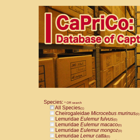
Species:
* OR search
All Species
(1)
Cheirogaleidae
Microcebus murinus
(0)
Lemuridae
Eulemur fulvus
(0)
Lemuridae
Eulemur macaco
(0)
Lemuridae
Eulemur mongoz
(0)
Lemuridae
Lemur catta
(0)