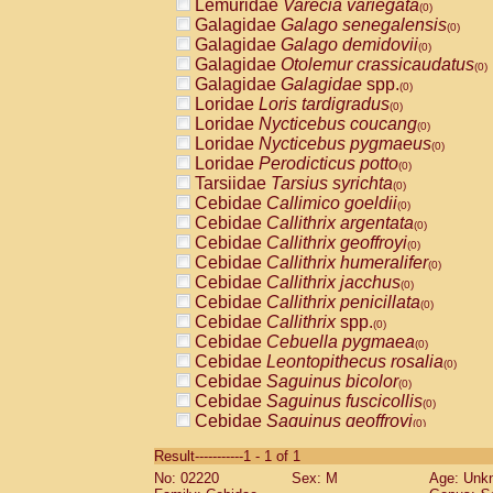
Lemuridae
Varecia variegata
(0)
Galagidae
Galago senegalensis
(0)
Galagidae
Galago demidovii
(0)
Galagidae
Otolemur crassicaudatus
(0)
Galagidae
Galagidae
spp.
(0)
Loridae
Loris tardigradus
(0)
Loridae
Nycticebus coucang
(0)
Loridae
Nycticebus pygmaeus
(0)
Loridae
Perodicticus potto
(0)
Tarsiidae
Tarsius syrichta
(0)
Cebidae
Callimico goeldii
(0)
Cebidae
Callithrix argentata
(0)
Cebidae
Callithrix geoffroyi
(0)
Cebidae
Callithrix humeralifer
(0)
Cebidae
Callithrix jacchus
(0)
Cebidae
Callithrix penicillata
(0)
Cebidae
Callithrix
spp.
(0)
Cebidae
Cebuella pygmaea
(0)
Cebidae
Leontopithecus rosalia
(0)
Cebidae
Saguinus bicolor
(0)
Cebidae
Saguinus fuscicollis
(0)
Cebidae
Saguinus geoffroyi
(0)
Cebidae
Saguinus imperator
(0)
Result-----------1 - 1 of 1
Cebidae
Saguinus labiatus
(0)
No: 02220
Sex: M
Age: Unk
Cebidae
Saguinus leucopus
(0)