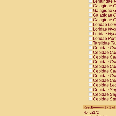
Lemuridae
V
Galagidae
G
Galagidae
G
Galagidae
O
Galagidae
G
Loridae
Lori
Loridae
Nyc
Loridae
Nyc
Loridae
Pero
Tarsiidae
Ta
Cebidae
Cal
Cebidae
Cal
Cebidae
Cal
Cebidae
Cal
Cebidae
Cal
Cebidae
Cal
Cebidae
Cal
Cebidae
Ce
Cebidae
Leo
Cebidae
Sag
Cebidae
Sag
Cebidae
Sag
Cebidae
Sag
Result-----------1 - 1 of
Cebidae
Sag
No: 02272
Cebidae
Sa