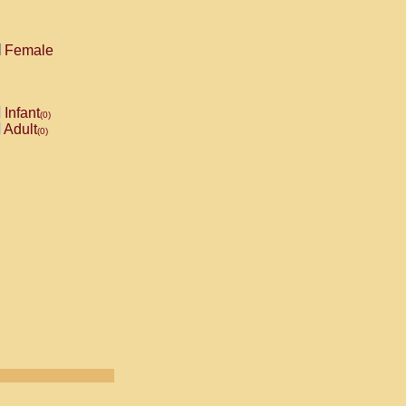
Female
Infant
(0)
Adult
(0)