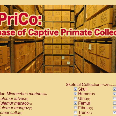
Skeletal Collection:
* AND sear
Skull
dae
Microcebus murinus
Humerus
(0)
ulemur fulvus
Ulna
(0)
(1)
ulemur macaco
Femur
(0)
ulemur mongoz
Fibula
(0)
(1)
emur catta
Trunk
(0)
(1)