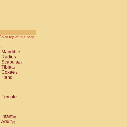
Go to top of this page.
ch
Mandible
Radius
Scapula
(1)
Tibia
(1)
Coxae
(1)
Hand
Female
Infant
(0)
Adult
(0)