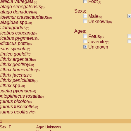
arecia variegata
Foot
(0)
(1)
alago senegalensis
(0)
Sexs:
alago demidovii
(0)
Male
tolemur crassicaudatus
(0)
(0)
Unknown
alagidae
spp.
(0)
(0)
s tardigradus
(0)
Ages:
ticebus coucang
(0)
Fetus
(0)
ticebus pygmaeus
(0)
Juvenile
(0)
dicticus potto
(0)
Unknown
rsius syrichta
(0)
limico goeldii
(0)
lithrix argentata
(0)
lithrix geoffroyi
(0)
lithrix humeralifer
(0)
lithrix jacchus
(0)
lithrix penicillata
(0)
lithrix
spp.
(0)
buella pygmaea
(0)
ntopithecus rosalia
(0)
uinus bicolor
(0)
uinus fuscicollis
(0)
uinus geoffroyi
(0)
uinus imperator
(0)
 1
uinus labiatus
(0)
Sex: F
Age: Unknown
guinus leucopus
(0)