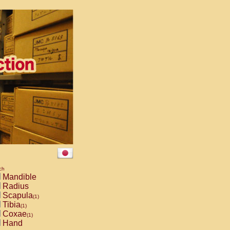
ch
Mandible
Radius
Scapula
(1)
Tibia
(1)
Coxae
(1)
Hand