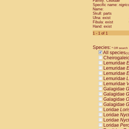
Family: Cebidae
Cebidae
Sa
Specific name:
nigrico
Cebidae
Sa
Name:
Cebidae
Sag
Skull: parts
Cebidae
Sa
Ulna: exist
Fibula: exist
Cebidae
Sag
Hand: exist
Cebidae
Sa
Cebidae
Aot
1 - 1 of 1
Cebidae
Ceb
Cebidae
Ceb
Species:
Cebidae
Ce
* OR search
All species
Cebidae
Ceb
(1)
Cheirogalei
Cebidae
Ce
Lemuridae
E
Cebidae
Sai
Lemuridae
E
Cebidae
Sai
Lemuridae
E
Atelidae
Alo
Lemuridae
L
Atelidae
Alo
Lemuridae
V
Atelidae
Alo
Galagidae
G
Atelidae
Alo
Galagidae
G
Atelidae
Ate
Galagidae
O
Atelidae
Ate
Galagidae
G
Atelidae
Ate
Loridae
Lori
Atelidae
Ate
Loridae
Nyc
Atelidae
Lag
Loridae
Nyc
Atelidae
Lag
Loridae
Pero
Pitheciidae