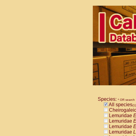
Species:
* OR search
All species
(1)
Cheirogalei
Lemuridae
E
Lemuridae
E
Lemuridae
E
Lemuridae
L