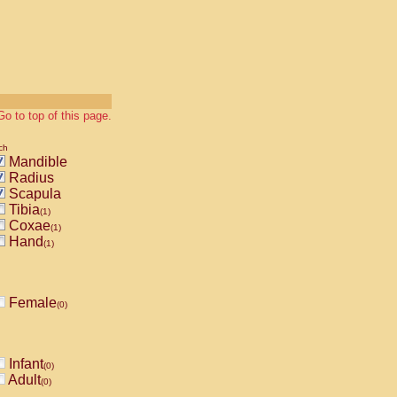
Go to top of this page.
ch
Mandible
Radius
Scapula
Tibia
(1)
Coxae
(1)
Hand
(1)
Female
(0)
Infant
(0)
Adult
(0)