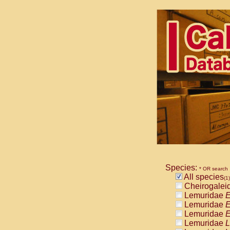
Species:
* OR search
All species
(1)
Cheirogalei
Lemuridae
E
Lemuridae
E
Lemuridae
E
Lemuridae
L