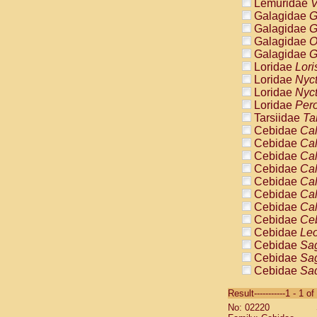
Lemuridae
V
Galagidae
G
Galagidae
G
Galagidae
O
Galagidae
G
Loridae
Lori
Loridae
Nyc
Loridae
Nyc
Loridae
Pero
Tarsiidae
Ta
Cebidae
Cal
Cebidae
Cal
Cebidae
Cal
Cebidae
Cal
Cebidae
Cal
Cebidae
Cal
Cebidae
Cal
Cebidae
Ce
Cebidae
Leo
Cebidae
Sag
Cebidae
Sag
Cebidae
Sag
Cebidae
Sag
Result-----------1 - 1 of
Cebidae
Sag
No: 02220
Cebidae
Sa