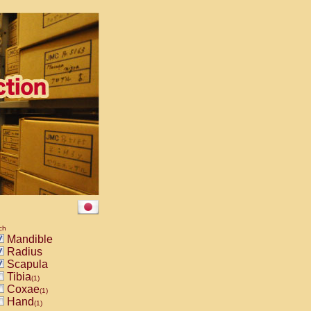
ch
Mandible
Radius
Scapula
Tibia
(1)
Coxae
(1)
Hand
(1)