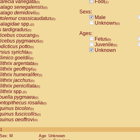
arecia variegata
Foot
(0)
(1)
alago senegalensis
(0)
Sexs:
alago demidovii
(0)
Male
tolemur crassicaudatus
(0)
Unknown
alagidae
spp.
(0)
(0)
s tardigradus
(0)
Ages:
ticebus coucang
(0)
Fetus
(0)
ticebus pygmaeus
(0)
Juvenile
(0)
dicticus potto
(0)
Unknown
rsius syrichta
(0)
limico goeldii
(0)
lithrix argentata
(0)
lithrix geoffroyi
(0)
lithrix humeralifer
(0)
lithrix jacchus
(0)
lithrix penicillata
(0)
lithrix
spp.
(0)
buella pygmaea
(0)
ntopithecus rosalia
(0)
uinus bicolor
(0)
uinus fuscicollis
(0)
uinus geoffroyi
(0)
uinus imperator
(0)
 1
uinus labiatus
(0)
Sex: M
Age: Unknown
guinus leucopus
(0)