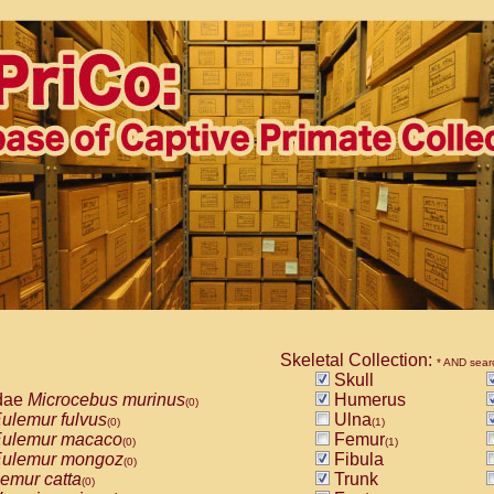
Skeletal Collection:
* AND sear
Skull
dae
Microcebus murinus
Humerus
(0)
ulemur fulvus
Ulna
(0)
(1)
ulemur macaco
Femur
(0)
(1)
ulemur mongoz
Fibula
(0)
emur catta
Trunk
(0)