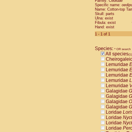
Family: Cebidae
Cebidae
Sa
Specific name:
oedip
Cebidae
Sa
Name: Cotton-top Ta
Cebidae
Sag
Skull: parts
Cebidae
Sa
Ulna: exist
Fibula: exist
Cebidae
Sag
Hand: exist
Cebidae
Sa
Cebidae
Aot
1 - 1 of 1
Cebidae
Ceb
Cebidae
Ceb
Species:
Cebidae
Ce
* OR search
All species
Cebidae
Ceb
(1)
Cheirogalei
Cebidae
Ce
Lemuridae
E
Cebidae
Sai
Lemuridae
E
Cebidae
Sai
Lemuridae
E
Atelidae
Alo
Lemuridae
L
Atelidae
Alo
Lemuridae
V
Atelidae
Alo
Galagidae
G
Atelidae
Alo
Galagidae
G
Atelidae
Ate
Galagidae
O
Atelidae
Ate
Galagidae
G
Atelidae
Ate
Loridae
Lori
Atelidae
Ate
Loridae
Nyc
Atelidae
Lag
Loridae
Nyc
Atelidae
Lag
Loridae
Pero
Pitheciidae