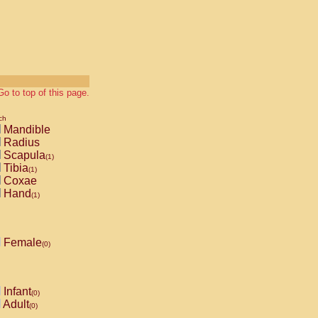
Go to top of this page.
ch
Mandible
Radius
Scapula
(1)
Tibia
(1)
Coxae
Hand
(1)
Female
(0)
Infant
(0)
Adult
(0)