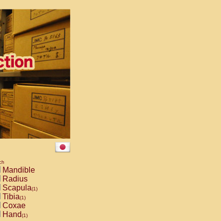
ch
Mandible
Radius
Scapula
(1)
Tibia
(1)
Coxae
Hand
(1)