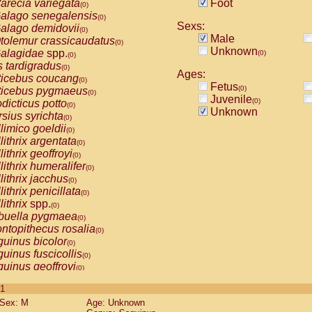
arecia variegata
Foot
(0)
alago senegalensis
(0)
Sexs:
alago demidovii
(0)
Male
tolemur crassicaudatus
(0)
Unknown
alagidae
spp.
(0)
(0)
s tardigradus
(0)
Ages:
ticebus coucang
(0)
Fetus
(0)
ticebus pygmaeus
(0)
Juvenile
(0)
dicticus potto
(0)
Unknown
rsius syrichta
(0)
limico goeldii
(0)
lithrix argentata
(0)
lithrix geoffroyi
(0)
lithrix humeralifer
(0)
lithrix jacchus
(0)
lithrix penicillata
(0)
lithrix
spp.
(0)
buella pygmaea
(0)
ntopithecus rosalia
(0)
uinus bicolor
(0)
uinus fuscicollis
(0)
uinus geoffroyi
(0)
uinus imperator
(0)
 1
uinus labiatus
(0)
Sex: M
Age: Unknown
guinus leucopus
(0)