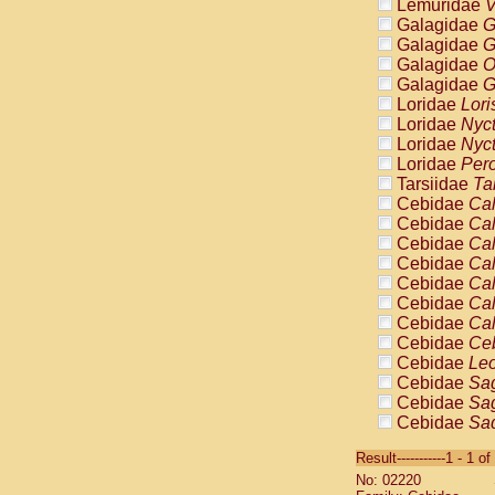
Lemuridae
V
Galagidae
G
Galagidae
G
Galagidae
O
Galagidae
G
Loridae
Lori
Loridae
Nyc
Loridae
Nyc
Loridae
Pero
Tarsiidae
Ta
Cebidae
Cal
Cebidae
Cal
Cebidae
Cal
Cebidae
Cal
Cebidae
Cal
Cebidae
Cal
Cebidae
Cal
Cebidae
Ce
Cebidae
Leo
Cebidae
Sag
Cebidae
Sag
Cebidae
Sag
Cebidae
Sag
Result-----------1 - 1 of
Cebidae
Sag
No: 02220
Cebidae
Sa