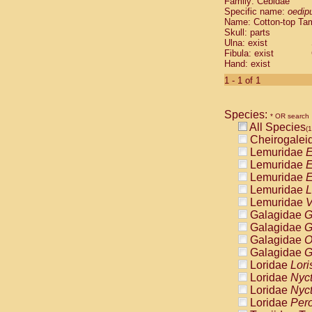
Family: Cebidae
Cebidae
Sa
Specific name:
oedip
Cebidae
Sa
Name: Cotton-top Ta
Cebidae
Sag
Skull: parts
Cebidae
Sa
Ulna: exist
Fibula: exist
Cebidae
Sag
Hand: exist
Cebidae
Sa
Cebidae
Aot
1 - 1 of 1
Cebidae
Ceb
Cebidae
Ceb
Species:
Cebidae
Ce
* OR search
All Species
Cebidae
Ceb
(1
Cheirogalei
Cebidae
Ce
Lemuridae
E
Cebidae
Sai
Lemuridae
E
Cebidae
Sai
Lemuridae
E
Atelidae
Alo
Lemuridae
L
Atelidae
Alo
Lemuridae
V
Atelidae
Alo
Galagidae
G
Atelidae
Alo
Galagidae
G
Atelidae
Ate
Galagidae
O
Atelidae
Ate
Galagidae
G
Atelidae
Ate
Loridae
Lori
Atelidae
Ate
Loridae
Nyc
Atelidae
Lag
Loridae
Nyc
Atelidae
Lag
Loridae
Pero
Pitheciidae