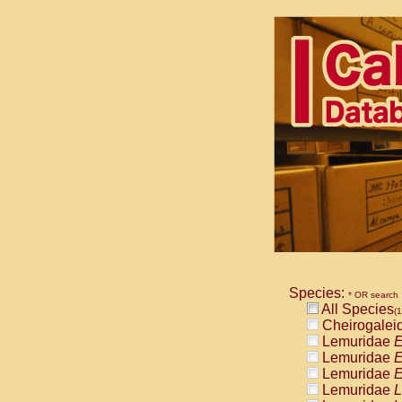
Species:
* OR search
All Species
(1
Cheirogalei
Lemuridae
E
Lemuridae
E
Lemuridae
E
Lemuridae
L