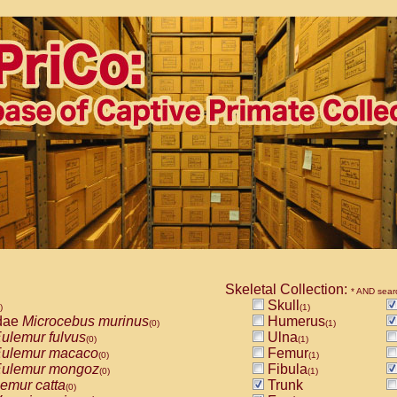
Skeletal Collection:
* AND sear
Skull
)
(1)
dae
Microcebus murinus
Humerus
(0)
(1)
ulemur fulvus
Ulna
(0)
(1)
ulemur macaco
Femur
(0)
(1)
ulemur mongoz
Fibula
(0)
(1)
emur catta
Trunk
(0)