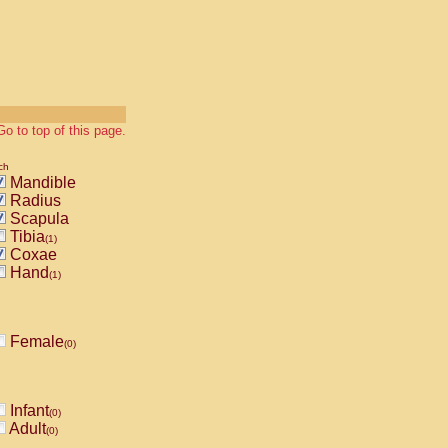
Go to top of this page.
ch
Mandible
Radius
Scapula
Tibia
(1)
Coxae
Hand
(1)
Female
(0)
Infant
(0)
Adult
(0)