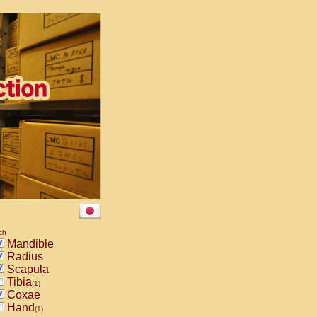
ch
Mandible
Radius
Scapula
Tibia
(1)
Coxae
Hand
(1)