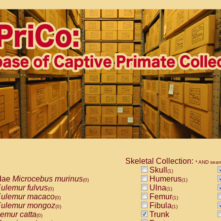
Skeletal Collection:
* AND sear
Skull
(1)
dae
Microcebus murinus
Humerus
(0)
(1)
ulemur fulvus
Ulna
(0)
(1)
ulemur macaco
Femur
(0)
(1)
ulemur mongoz
Fibula
(0)
(1)
emur catta
Trunk
(0)