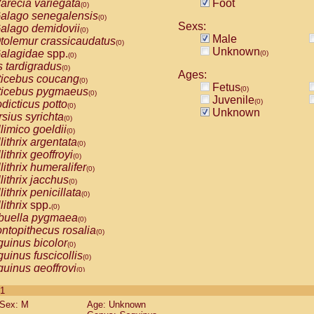
arecia variegata
Foot
(0)
alago senegalensis
(0)
Sexs:
alago demidovii
(0)
Male
tolemur crassicaudatus
(0)
Unknown
alagidae
spp.
(0)
(0)
s tardigradus
(0)
Ages:
ticebus coucang
(0)
Fetus
(0)
ticebus pygmaeus
(0)
Juvenile
(0)
dicticus potto
(0)
Unknown
rsius syrichta
(0)
limico goeldii
(0)
lithrix argentata
(0)
lithrix geoffroyi
(0)
lithrix humeralifer
(0)
lithrix jacchus
(0)
lithrix penicillata
(0)
lithrix
spp.
(0)
buella pygmaea
(0)
ntopithecus rosalia
(0)
uinus bicolor
(0)
uinus fuscicollis
(0)
uinus geoffroyi
(0)
uinus imperator
(0)
 1
uinus labiatus
(0)
Sex: M
Age: Unknown
guinus leucopus
(0)