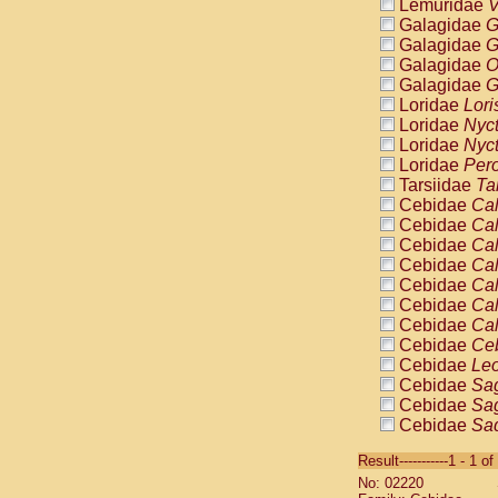
Lemuridae
V
Galagidae
G
Galagidae
G
Galagidae
O
Galagidae
G
Loridae
Lori
Loridae
Nyc
Loridae
Nyc
Loridae
Pero
Tarsiidae
Ta
Cebidae
Cal
Cebidae
Cal
Cebidae
Cal
Cebidae
Cal
Cebidae
Cal
Cebidae
Cal
Cebidae
Cal
Cebidae
Ce
Cebidae
Leo
Cebidae
Sag
Cebidae
Sag
Cebidae
Sag
Cebidae
Sag
Result-----------1 - 1 of
Cebidae
Sag
No: 02220
Cebidae
Sa