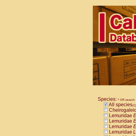
Species:
* OR search
All species
(1)
Cheirogalei
Lemuridae
E
Lemuridae
E
Lemuridae
E
Lemuridae
L