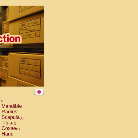
ch
Mandible
Radius
Scapula
(1)
Tibia
(1)
Coxae
(1)
Hand