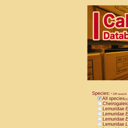
Species:
* OR search
All species
(1)
Cheirogalei
Lemuridae
E
Lemuridae
E
Lemuridae
E
Lemuridae
L