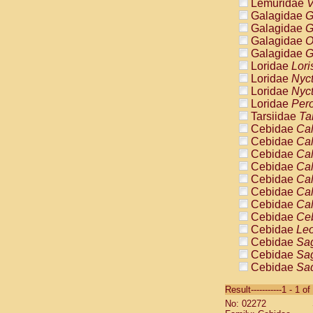
Lemuridae
V
Galagidae
G
Galagidae
G
Galagidae
O
Galagidae
G
Loridae
Lori
Loridae
Nyc
Loridae
Nyc
Loridae
Pero
Tarsiidae
Ta
Cebidae
Cal
Cebidae
Cal
Cebidae
Cal
Cebidae
Cal
Cebidae
Cal
Cebidae
Cal
Cebidae
Cal
Cebidae
Ce
Cebidae
Leo
Cebidae
Sag
Cebidae
Sag
Cebidae
Sag
Cebidae
Sag
Result-----------1 - 1 of
Cebidae
Sag
No: 02272
Cebidae
Sa