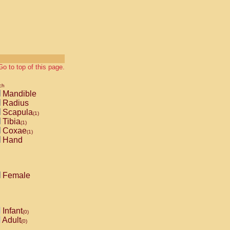
Go to top of this page.
ch
Mandible
Radius
Scapula
(1)
Tibia
(1)
Coxae
(1)
Hand
Female
Infant
(0)
Adult
(0)