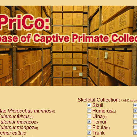
Skeletal Collection:
* AND sear
Skull
dae
Microcebus murinus
Humerus
(0)
(1)
ulemur fulvus
Ulna
(0)
(1)
ulemur macaco
Femur
(0)
ulemur mongoz
Fibula
(0)
(1)
emur catta
Trunk
(0)