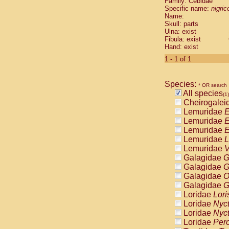
Family: Cebidae
Cebidae
Sa
Specific name:
nigrico
Cebidae
Sa
Name:
Cebidae
Sag
Skull: parts
Cebidae
Sa
Ulna: exist
Fibula: exist
Cebidae
Sag
Hand: exist
Cebidae
Sa
Cebidae
Aot
1 - 1 of 1
Cebidae
Ceb
Cebidae
Ceb
Species:
Cebidae
Ce
* OR search
All species
Cebidae
Ceb
(1)
Cheirogalei
Cebidae
Ce
Lemuridae
E
Cebidae
Sai
Lemuridae
E
Cebidae
Sai
Lemuridae
E
Atelidae
Alo
Lemuridae
L
Atelidae
Alo
Lemuridae
V
Atelidae
Alo
Galagidae
G
Atelidae
Alo
Galagidae
G
Atelidae
Ate
Galagidae
O
Atelidae
Ate
Galagidae
G
Atelidae
Ate
Loridae
Lori
Atelidae
Ate
Loridae
Nyc
Atelidae
Lag
Loridae
Nyc
Atelidae
Lag
Loridae
Pero
Pitheciidae