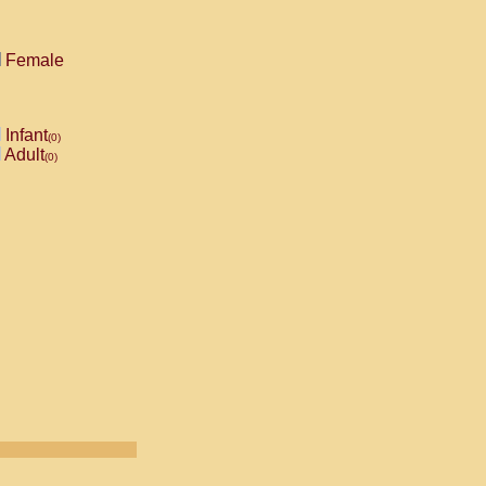
Female
Infant
(0)
Adult
(0)