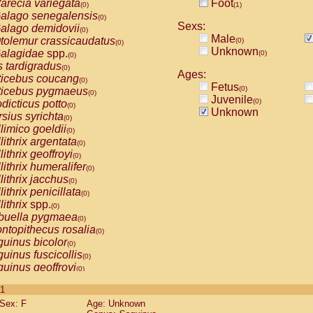
arecia variegata
Foot
(0)
(1)
alago senegalensis
(0)
Sexs:
alago demidovii
(0)
Male
tolemur crassicaudatus
(0)
(0)
Unknown
alagidae
spp.
(0)
(0)
s tardigradus
(0)
Ages:
ticebus coucang
(0)
Fetus
(0)
ticebus pygmaeus
(0)
Juvenile
(0)
dicticus potto
(0)
Unknown
rsius syrichta
(0)
limico goeldii
(0)
lithrix argentata
(0)
lithrix geoffroyi
(0)
lithrix humeralifer
(0)
lithrix jacchus
(0)
lithrix penicillata
(0)
lithrix
spp.
(0)
buella pygmaea
(0)
ntopithecus rosalia
(0)
uinus bicolor
(0)
uinus fuscicollis
(0)
uinus geoffroyi
(0)
uinus imperator
(0)
 1
uinus labiatus
(0)
Sex: F
Age: Unknown
guinus leucopus
(0)