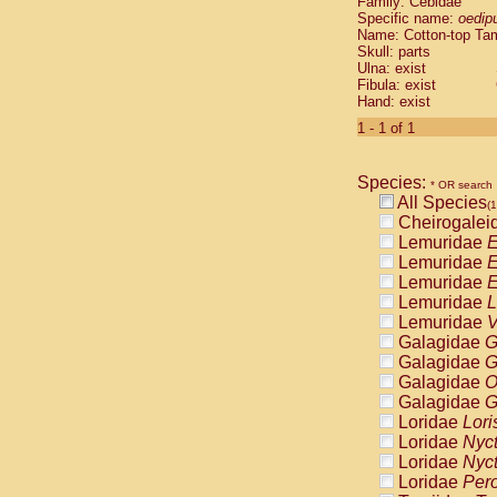
Family: Cebidae
Cebidae
Sa
Specific name:
oedip
Cebidae
Sa
Name: Cotton-top Ta
Cebidae
Sag
Skull: parts
Cebidae
Sa
Ulna: exist
Fibula: exist
Cebidae
Sag
Hand: exist
Cebidae
Sa
Cebidae
Aot
1 - 1 of 1
Cebidae
Ceb
Cebidae
Ceb
Species:
Cebidae
Ce
* OR search
All Species
Cebidae
Ceb
(1
Cheirogalei
Cebidae
Ce
Lemuridae
E
Cebidae
Sai
Lemuridae
E
Cebidae
Sai
Lemuridae
E
Atelidae
Alo
Lemuridae
L
Atelidae
Alo
Lemuridae
V
Atelidae
Alo
Galagidae
G
Atelidae
Alo
Galagidae
G
Atelidae
Ate
Galagidae
O
Atelidae
Ate
Galagidae
G
Atelidae
Ate
Loridae
Lori
Atelidae
Ate
Loridae
Nyc
Atelidae
Lag
Loridae
Nyc
Atelidae
Lag
Loridae
Pero
Pitheciidae