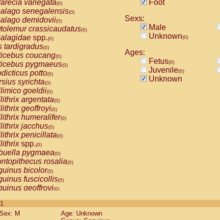
arecia variegata
Foot
(0)
alago senegalensis
(0)
Sexs:
alago demidovii
(0)
Male
tolemur crassicaudatus
(0)
Unknown
alagidae
spp.
(0)
(0)
s tardigradus
(0)
Ages:
ticebus coucang
(0)
Fetus
(0)
ticebus pygmaeus
(0)
Juvenile
(0)
dicticus potto
(0)
Unknown
rsius syrichta
(0)
limico goeldii
(0)
lithrix argentata
(0)
lithrix geoffroyi
(0)
lithrix humeralifer
(0)
lithrix jacchus
(0)
lithrix penicillata
(0)
lithrix
spp.
(0)
buella pygmaea
(0)
ntopithecus rosalia
(0)
uinus bicolor
(0)
uinus fuscicollis
(0)
uinus geoffroyi
(0)
uinus imperator
(0)
 1
uinus labiatus
(0)
Sex: M
Age: Unknown
guinus leucopus
(0)