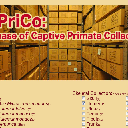
Skeletal Collection:
* AND sear
Skull
)
(1)
dae
Microcebus murinus
Humerus
(0)
ulemur fulvus
Ulna
(0)
(1)
ulemur macaco
Femur
(0)
(1)
ulemur mongoz
Fibula
(0)
(1)
emur catta
Trunk
(0)
(1)