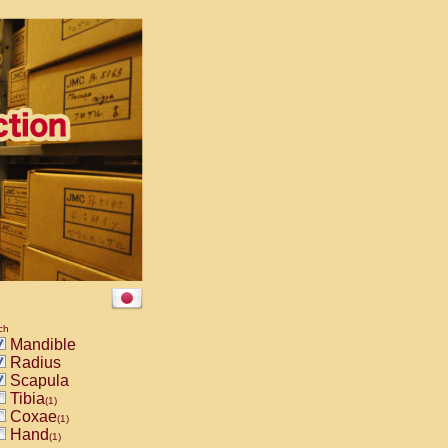
ch
Mandible
Radius
Scapula
Tibia
(1)
Coxae
(1)
Hand
(1)