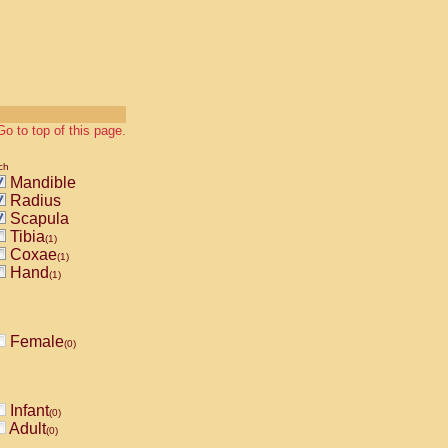
Go to top of this page.
ch
Mandible
Radius
Scapula
Tibia
(1)
Coxae
(1)
Hand
(1)
Female
(0)
Infant
(0)
Adult
(0)