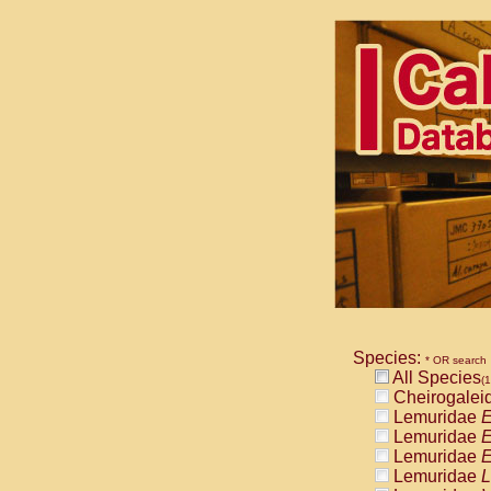
Species:
* OR search
All Species
(1
Cheirogalei
Lemuridae
E
Lemuridae
E
Lemuridae
E
Lemuridae
L