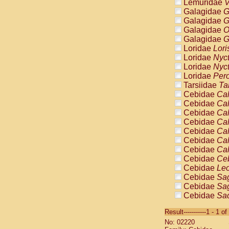
Lemuridae
V
Galagidae
G
Galagidae
G
Galagidae
O
Galagidae
G
Loridae
Lori
Loridae
Nyc
Loridae
Nyc
Loridae
Pero
Tarsiidae
Ta
Cebidae
Cal
Cebidae
Cal
Cebidae
Cal
Cebidae
Cal
Cebidae
Cal
Cebidae
Cal
Cebidae
Cal
Cebidae
Ce
Cebidae
Leo
Cebidae
Sag
Cebidae
Sag
Cebidae
Sag
Cebidae
Sag
Result-----------1 - 1 of
Cebidae
Sag
No: 02220
Cebidae
Sa