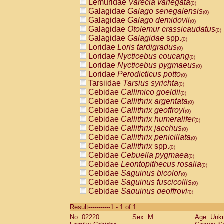
Lemuridae
Varecia variegata
(0)
Galagidae
Galago senegalensis
(0)
Galagidae
Galago demidovii
(0)
Galagidae
Otolemur crassicaudatus
(0)
Galagidae
Galagidae
spp.
(0)
Loridae
Loris tardigradus
(0)
Loridae
Nycticebus coucang
(0)
Loridae
Nycticebus pygmaeus
(0)
Loridae
Perodicticus potto
(0)
Tarsiidae
Tarsius syrichta
(0)
Cebidae
Callimico goeldii
(0)
Cebidae
Callithrix argentata
(0)
Cebidae
Callithrix geoffroyi
(0)
Cebidae
Callithrix humeralifer
(0)
Cebidae
Callithrix jacchus
(0)
Cebidae
Callithrix penicillata
(0)
Cebidae
Callithrix
spp.
(0)
Cebidae
Cebuella pygmaea
(0)
Cebidae
Leontopithecus rosalia
(0)
Cebidae
Saguinus bicolor
(0)
Cebidae
Saguinus fuscicollis
(0)
Cebidae
Saguinus geoffroyi
(0)
Cebidae
Saguinus imperator
(0)
Result-----------1 - 1 of 1
Cebidae
Saguinus labiatus
(0)
No: 02220
Sex: M
Age: Unk
Cebidae
Saguinus leucopus
(0)