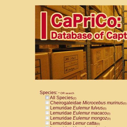
Species:
* OR search
All Species
(2)
Cheirogaleidae
Microcebus murinus
(0)
Lemuridae
Eulemur fulvus
(0)
Lemuridae
Eulemur macaco
(0)
Lemuridae
Eulemur mongoz
(0)
Lemuridae
Lemur catta
(0)