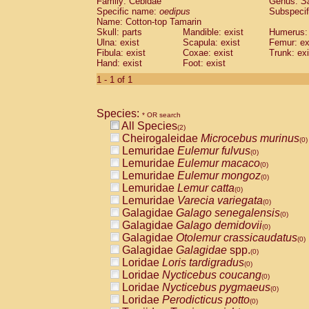
Family: Cebidae
Genus:
S
Cebidae
Saguinus midas
(0)
Specific name:
oedipus
Subspecif
Cebidae
Saguinus mystax
(0)
Name: Cotton-top Tamarin
Cebidae
Saguinus nigricollis
Skull: parts
Mandible: exist
(1)
Humerus: 
Cebidae
Saguinus oedipus
Ulna: exist
Scapula: exist
Femur: ex
(1)
Fibula: exist
Coxae: exist
Trunk: exi
Cebidae
Saguinus weddelli
(0)
Hand: exist
Foot: exist
Cebidae
Saguinus
spp.
(0)
Cebidae
Aotus trivirgatus
1 - 1 of 1
(0)
Cebidae
Cebus albifrons
(0)
Cebidae
Cebus apella
(0)
Species:
Cebidae
Cebus capucinus
* OR search
(0)
All Species
Cebidae
Cebus nigrivittatus
(2)
(0)
Cheirogaleidae
Microcebus murinus
Cebidae
Cebus
spp.
(0)
(0)
Lemuridae
Eulemur fulvus
Cebidae
Saimiri boliviensis
(0)
(0)
Lemuridae
Eulemur macaco
Cebidae
Saimiri sciureus
(0)
(0)
Lemuridae
Eulemur mongoz
Atelidae
Alouatta caraya
(0)
(0)
Lemuridae
Lemur catta
Atelidae
Alouatta fusca
(0)
(0)
Lemuridae
Varecia variegata
Atelidae
Alouatta seniculus
(0)
(0)
Galagidae
Galago senegalensis
Atelidae
Alouatta
spp.
(0)
(0)
Galagidae
Galago demidovii
Atelidae
Ateles belzebuth
(0)
(0)
Galagidae
Otolemur crassicaudatus
Atelidae
Ateles geoffroyi
(0)
(0)
Galagidae
Galagidae
spp.
Atelidae
Ateles paniscus
(0)
(0)
Loridae
Loris tardigradus
Atelidae
Ateles
spp.
(0)
(0)
Loridae
Nycticebus coucang
Atelidae
Lagothrix lagothricha
(0)
(0)
Loridae
Nycticebus pygmaeus
Atelidae
Lagothrix lagothricha cana
(0)
(0)
Loridae
Perodicticus potto
Pitheciidae
Cacajao calvus rubicundu
(0)