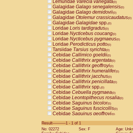
Lemuridae
Varecia variegata
(0)
Galagidae
Galago senegalensis
(0)
Galagidae
Galago demidovii
(0)
Galagidae
Otolemur crassicaudatus
(0)
Galagidae
Galagidae
spp.
(0)
Loridae
Loris tardigradus
(0)
Loridae
Nycticebus coucang
(0)
Loridae
Nycticebus pygmaeus
(0)
Loridae
Perodicticus potto
(0)
Tarsiidae
Tarsius syrichta
(0)
Cebidae
Callimico goeldii
(0)
Cebidae
Callithrix argentata
(0)
Cebidae
Callithrix geoffroyi
(0)
Cebidae
Callithrix humeralifer
(0)
Cebidae
Callithrix jacchus
(0)
Cebidae
Callithrix penicillata
(0)
Cebidae
Callithrix
spp.
(0)
Cebidae
Cebuella pygmaea
(0)
Cebidae
Leontopithecus rosalia
(0)
Cebidae
Saguinus bicolor
(0)
Cebidae
Saguinus fuscicollis
(0)
Cebidae
Saguinus geoffroyi
(0)
Cebidae
Saguinus imperator
(0)
Result-----------1 - 1 of 1
Cebidae
Saguinus labiatus
(0)
No: 02272
Sex: F
Age: Unk
Cebidae
Saguinus leucopus
(0)