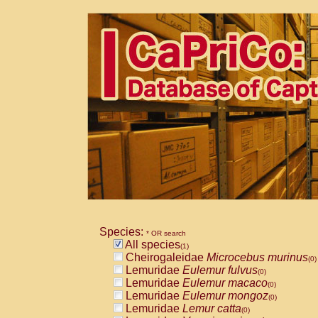
Species:
* OR search
All species
(1)
Cheirogaleidae
Microcebus murinus
(0)
Lemuridae
Eulemur fulvus
(0)
Lemuridae
Eulemur macaco
(0)
Lemuridae
Eulemur mongoz
(0)
Lemuridae
Lemur catta
(0)