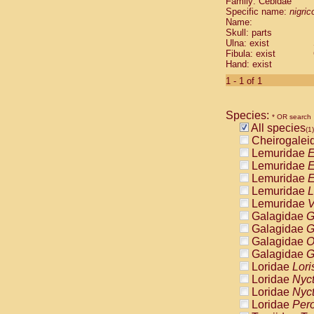
Family: Cebidae
Cebidae
Sa
Specific name:
nigrico
Cebidae
Sa
Name:
Cebidae
Sag
Skull: parts
Cebidae
Sa
Ulna: exist
Fibula: exist
Cebidae
Sag
Hand: exist
Cebidae
Sa
Cebidae
Aot
1 - 1 of 1
Cebidae
Ceb
Cebidae
Ceb
Species:
Cebidae
Ce
* OR search
All species
Cebidae
Ceb
(1)
Cheirogalei
Cebidae
Ce
Lemuridae
E
Cebidae
Sai
Lemuridae
E
Cebidae
Sai
Lemuridae
E
Atelidae
Alo
Lemuridae
L
Atelidae
Alo
Lemuridae
V
Atelidae
Alo
Galagidae
G
Atelidae
Alo
Galagidae
G
Atelidae
Ate
Galagidae
O
Atelidae
Ate
Galagidae
G
Atelidae
Ate
Loridae
Lori
Atelidae
Ate
Loridae
Nyc
Atelidae
Lag
Loridae
Nyc
Atelidae
Lag
Loridae
Pero
Pitheciidae