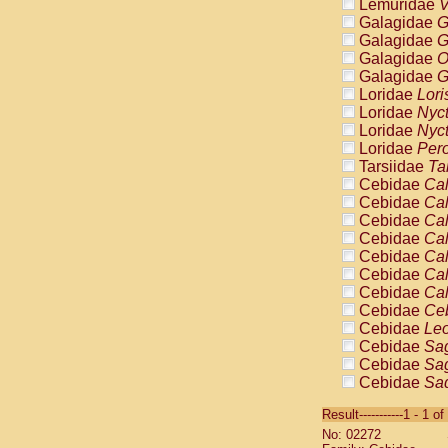
Lemuridae
V
Galagidae
G
Galagidae
G
Galagidae
O
Galagidae
G
Loridae
Lori
Loridae
Nyc
Loridae
Nyc
Loridae
Pero
Tarsiidae
Ta
Cebidae
Cal
Cebidae
Cal
Cebidae
Cal
Cebidae
Cal
Cebidae
Cal
Cebidae
Cal
Cebidae
Cal
Cebidae
Ce
Cebidae
Leo
Cebidae
Sag
Cebidae
Sag
Cebidae
Sag
Cebidae
Sag
Result-----------1 - 1 of
Cebidae
Sag
No: 02272
Cebidae
Sa