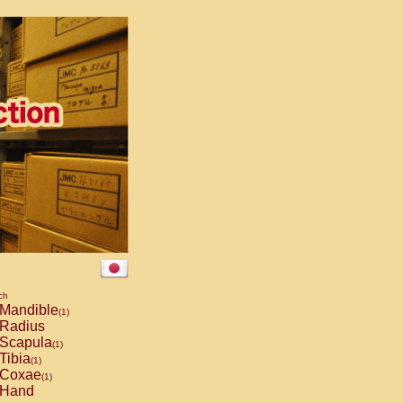
ch
Mandible
(1)
Radius
Scapula
(1)
Tibia
(1)
Coxae
(1)
Hand