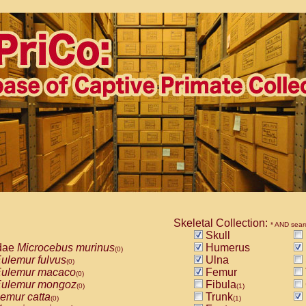
Skeletal Collection:
* AND sear
Skull
dae
Microcebus murinus
Humerus
(0)
ulemur fulvus
Ulna
(0)
ulemur macaco
Femur
(0)
ulemur mongoz
Fibula
(0)
(1)
emur catta
Trunk
(0)
(1)