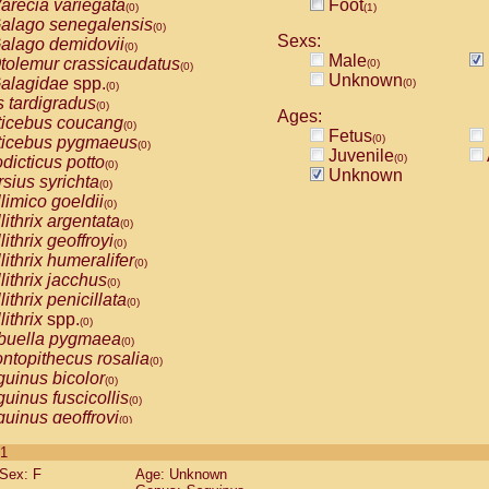
arecia variegata
Foot
(0)
(1)
alago senegalensis
(0)
Sexs:
alago demidovii
(0)
Male
tolemur crassicaudatus
(0)
(0)
Unknown
alagidae
spp.
(0)
(0)
s tardigradus
(0)
Ages:
ticebus coucang
(0)
Fetus
(0)
ticebus pygmaeus
(0)
Juvenile
(0)
dicticus potto
(0)
Unknown
rsius syrichta
(0)
limico goeldii
(0)
lithrix argentata
(0)
lithrix geoffroyi
(0)
lithrix humeralifer
(0)
lithrix jacchus
(0)
lithrix penicillata
(0)
lithrix
spp.
(0)
buella pygmaea
(0)
ntopithecus rosalia
(0)
uinus bicolor
(0)
uinus fuscicollis
(0)
uinus geoffroyi
(0)
uinus imperator
(0)
 1
uinus labiatus
(0)
Sex: F
Age: Unknown
guinus leucopus
(0)