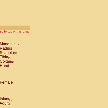
Go to top of this page.
ch
Mandible
(1)
Radius
Scapula
(1)
Tibia
(1)
Coxae
(1)
Hand
Female
Infant
(0)
Adult
(0)