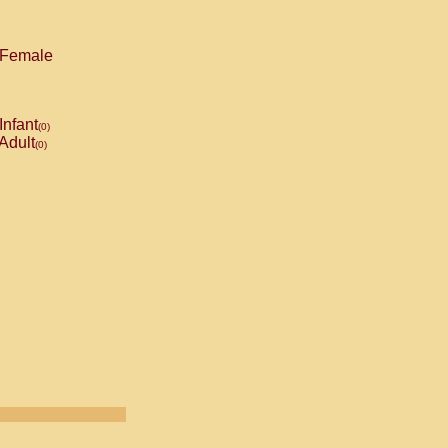
Female
Infant
(0)
Adult
(0)