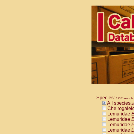
Species:
* OR search
All species
(1)
Cheirogalei
Lemuridae
E
Lemuridae
E
Lemuridae
E
Lemuridae
L