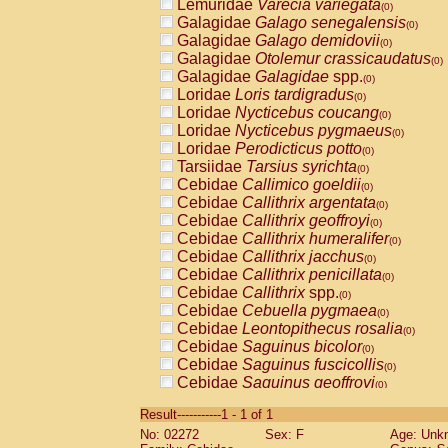
Lemuridae
Varecia variegata
(0)
Galagidae
Galago senegalensis
(0)
Galagidae
Galago demidovii
(0)
Galagidae
Otolemur crassicaudatus
(0)
Galagidae
Galagidae
spp.
(0)
Loridae
Loris tardigradus
(0)
Loridae
Nycticebus coucang
(0)
Loridae
Nycticebus pygmaeus
(0)
Loridae
Perodicticus potto
(0)
Tarsiidae
Tarsius syrichta
(0)
Cebidae
Callimico goeldii
(0)
Cebidae
Callithrix argentata
(0)
Cebidae
Callithrix geoffroyi
(0)
Cebidae
Callithrix humeralifer
(0)
Cebidae
Callithrix jacchus
(0)
Cebidae
Callithrix penicillata
(0)
Cebidae
Callithrix
spp.
(0)
Cebidae
Cebuella pygmaea
(0)
Cebidae
Leontopithecus rosalia
(0)
Cebidae
Saguinus bicolor
(0)
Cebidae
Saguinus fuscicollis
(0)
Cebidae
Saguinus geoffroyi
(0)
Cebidae
Saguinus imperator
(0)
Result-----------1 - 1 of 1
Cebidae
Saguinus labiatus
(0)
No: 02272
Sex: F
Age: Unk
Cebidae
Saguinus leucopus
(0)