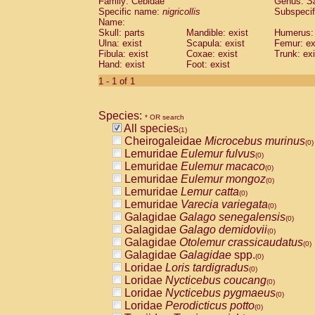
Family: Cebidae
Genus:
S
Cebidae
Saguinus midas
(0)
Specific name:
nigricollis
Subspecif
Cebidae
Saguinus mystax
(0)
Name:
Cebidae
Saguinus nigricollis
Skull: parts
Mandible: exist
(1)
Humerus: 
Cebidae
Saguinus oedipus
Ulna: exist
Scapula: exist
Femur: ex
(0)
Fibula: exist
Coxae: exist
Trunk: exi
Cebidae
Saguinus weddelli
(0)
Hand: exist
Foot: exist
Cebidae
Saguinus
spp.
(0)
Cebidae
Aotus trivirgatus
1 - 1 of 1
(0)
Cebidae
Cebus albifrons
(0)
Cebidae
Cebus apella
(0)
Species:
Cebidae
Cebus capucinus
* OR search
(0)
All species
Cebidae
Cebus nigrivittatus
(1)
(0)
Cheirogaleidae
Microcebus murinus
Cebidae
Cebus
spp.
(0)
(0)
Lemuridae
Eulemur fulvus
Cebidae
Saimiri boliviensis
(0)
(0)
Lemuridae
Eulemur macaco
Cebidae
Saimiri sciureus
(0)
(0)
Lemuridae
Eulemur mongoz
Atelidae
Alouatta caraya
(0)
(0)
Lemuridae
Lemur catta
Atelidae
Alouatta fusca
(0)
(0)
Lemuridae
Varecia variegata
Atelidae
Alouatta seniculus
(0)
(0)
Galagidae
Galago senegalensis
Atelidae
Alouatta
spp.
(0)
(0)
Galagidae
Galago demidovii
Atelidae
Ateles belzebuth
(0)
(0)
Galagidae
Otolemur crassicaudatus
Atelidae
Ateles geoffroyi
(0)
(0)
Galagidae
Galagidae
spp.
Atelidae
Ateles paniscus
(0)
(0)
Loridae
Loris tardigradus
Atelidae
Ateles
spp.
(0)
(0)
Loridae
Nycticebus coucang
Atelidae
Lagothrix lagothricha
(0)
(0)
Loridae
Nycticebus pygmaeus
Atelidae
Lagothrix lagothricha cana
(0)
(0)
Loridae
Perodicticus potto
Pitheciidae
Cacajao calvus rubicundu
(0)