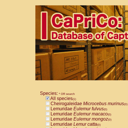
Species:
* OR search
All species
(1)
Cheirogaleidae
Microcebus murinus
(0)
Lemuridae
Eulemur fulvus
(0)
Lemuridae
Eulemur macaco
(0)
Lemuridae
Eulemur mongoz
(0)
Lemuridae
Lemur catta
(0)